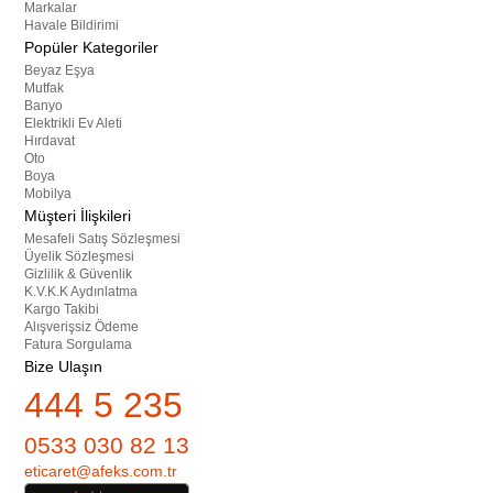
Markalar
Havale Bildirimi
Popüler Kategoriler
Beyaz Eşya
Mutfak
Banyo
Elektrikli Ev Aleti
Hırdavat
Oto
Boya
Mobilya
Müşteri İlişkileri
Mesafeli Satış Sözleşmesi
Üyelik Sözleşmesi
Gizlilik & Güvenlik
K.V.K.K Aydınlatma
Kargo Takibi
Alışverişsiz Ödeme
Fatura Sorgulama
Bize Ulaşın
444 5 235
0533 030 82 13
eticaret@afeks.com.tr