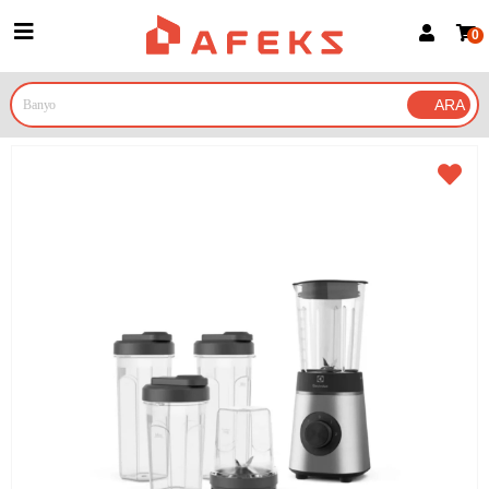
0
Üye Girişi
Üye Ol
Google İle Bağlan