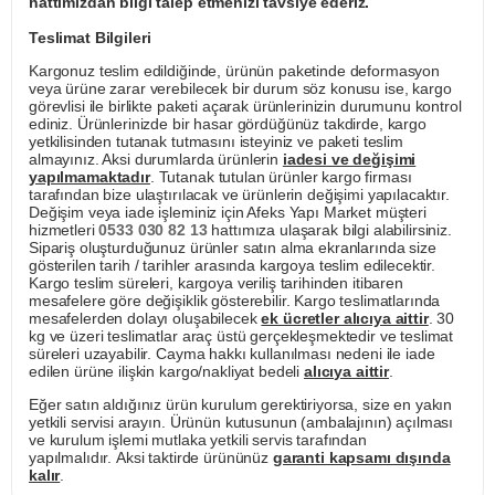
hattımızdan bilgi talep etmenizi tavsiye ederiz.
Teslimat Bilgileri
Kargonuz teslim edildiğinde, ürünün paketinde deformasyon
veya ürüne zarar verebilecek bir durum söz konusu ise, kargo
görevlisi ile birlikte paketi açarak ürünlerinizin durumunu kontrol
ediniz. Ürünlerinizde bir hasar gördüğünüz takdirde, kargo
yetkilisinden tutanak tutmasını isteyiniz ve paketi teslim
almayınız. Aksi durumlarda ürünlerin
iadesi ve değişimi
yapılmamaktadır
. Tutanak tutulan ürünler kargo firması
tarafından bize ulaştırılacak ve ürünlerin değişimi yapılacaktır.
Değişim veya iade işleminiz için Afeks Yapı Market müşteri
hizmetleri
0533 030 82 13
hattımıza ulaşarak bilgi alabilirsiniz.
Sipariş oluşturduğunuz ürünler satın alma ekranlarında size
gösterilen tarih / tarihler arasında kargoya teslim edilecektir.
Kargo teslim süreleri, kargoya veriliş tarihinden itibaren
mesafelere göre değişiklik gösterebilir. Kargo teslimatlarında
mesafelerden dolayı oluşabilecek
ek ücretler alıcıya aittir
. 30
kg ve üzeri teslimatlar araç üstü gerçekleşmektedir ve teslimat
süreleri uzayabilir. Cayma hakkı kullanılması nedeni ile iade
edilen ürüne ilişkin kargo/nakliyat bedeli
alıcıya aittir
.
Eğer satın aldığınız ürün kurulum gerektiriyorsa, size en yakın
yetkili servisi arayın. Ürünün kutusunun (ambalajının) açılması
ve kurulum işlemi mutlaka yetkili servis tarafından
yapılmalıdır. Aksi taktirde ürününüz
garanti kapsamı dışında
kalır
.