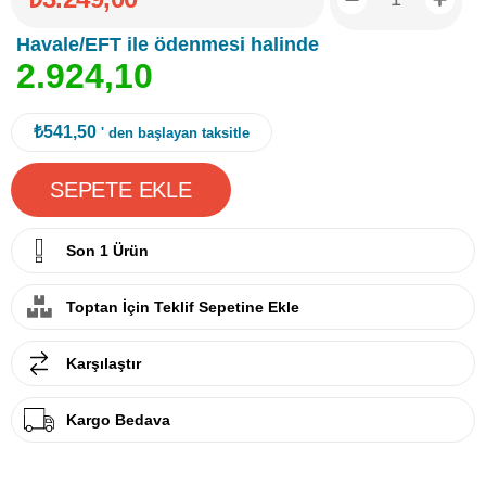
Havale/EFT ile ödenmesi halinde
2
.
9
2
4
,
1
0
₺541,50
' den başlayan taksitle
Son 1 Ürün
Toptan İçin Teklif Sepetine Ekle
Karşılaştır
Kargo Bedava