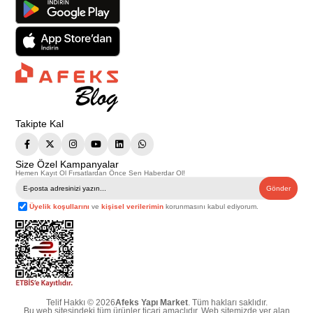
Takipte Kal
Size Özel Kampanyalar
Hemen Kayıt Ol Fırsatlardan Önce Sen Haberdar Ol!
Gönder
Üyelik koşullarını
ve
kişisel verilerimin
korunmasını kabul ediyorum.
Telif Hakkı © 2026
Afeks Yapı Market
. Tüm hakları saklıdır.
Bu web sitesindeki tüm ürünler ticari amaçlıdır. Web sitemizde yer alan