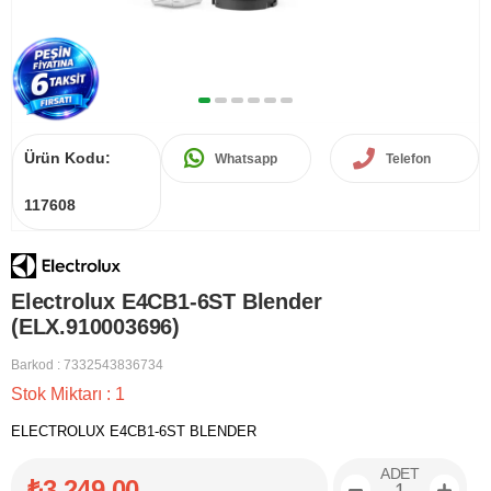
Ürün Kodu:
Whatsapp
Telefon
117608
Electrolux E4CB1-6ST Blender
(ELX.910003696)
Barkod
:
7332543836734
Stok Miktarı
:
1
ELECTROLUX E4CB1-6ST BLENDER
ADET
₺3.249,00