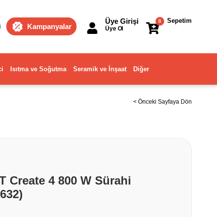
Üye Girişi
Sepetim
0
Kampanyalar
Üye Ol
ci
Isıtma ve Soğutma
Seramik ve İnşaat
Diğer
< Önceki Sayfaya Dön
T Create 4 800 W Sürahi
632)