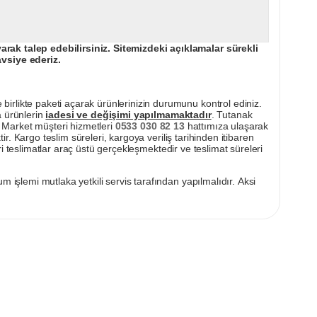
ak talep edebilirsiniz. Sitemizdeki açıklamalar sürekli
avsiye ederiz.
irlikte paketi açarak ürünlerinizin durumunu kontrol ediniz.
a ürünlerin
iadesi ve değişimi yapılmamaktadır
. Tutanak
pı Market müşteri hizmetleri
0533 030 82 13
hattımıza ulaşarak
ir. Kargo teslim süreleri, kargoya veriliş tarihinden itibaren
i teslimatlar araç üstü gerçekleşmektedir ve teslimat süreleri
m işlemi mutlaka yetkili servis tarafından yapılmalıdır. Aksi