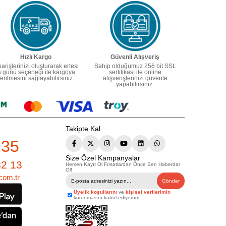
Hızlı Kargo
Güvenli Alışveriş
parişlerinizi oluşturarak ertesi
Sahip olduğumuz 256 bit SSL
ş günü seçeneği ile kargoya
sertifikası ile online
erilmesini sağlayabilirsiniz.
alışverişlerinizi güvenle
yapabilirsiniz.
Takipte Kal
235
Size Özel Kampanyalar
82 13
Hemen Kayıt Ol Fırsatlardan Önce Sen Haberdar
Ol!
com.tr
Gönder
Üyelik koşullarını
ve
kişisel verilerimin
korunmasını kabul ediyorum.