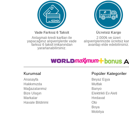
Vade Farksız 6 Taksit
Ücretsiz Kargo
Anlaşmalı kredi kartları ile
2.000₺ ve üzeri
yapacağınız alışverişlerde vade
alışverişlerinizde ücretsiz ka
farksız 6 taksit imkanından
avantajı elde edebilirsiniz.
yararlanabilirsiniz.
Kurumsal
Popüler Kategoriler
Anasayfa
Beyaz Eşya
Hakkımızda
Mutfak
Mağazalarımız
Banyo
Bize Ulaşın
Elektrikli Ev Aleti
Markalar
Hırdavat
Havale Bildirimi
Oto
Boya
Mobilya