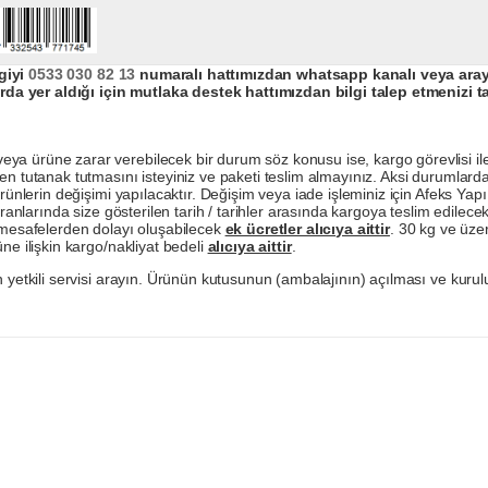
giyi
0533 030 82 13
numaralı hattımızdan whatsapp kanalı veya arayar
da yer aldığı için mutlaka destek hattımızdan bilgi talep etmenizi t
a ürüne zarar verebilecek bir durum söz konusu ise, kargo görevlisi ile b
en tutanak tutmasını isteyiniz ve paketi teslim almayınız. Aksi durumlard
ürünlerin değişimi yapılacaktır. Değişim veya iade işleminiz için Afeks Ya
ranlarında size gösterilen tarih / tarihler arasında kargoya teslim edilecekt
a mesafelerden dolayı oluşabilecek
ek ücretler alıcıya aittir
. 30 kg ve üzer
ne ilişkin kargo/nakliyat bedeli
alıcıya aittir
.
 yetkili servisi arayın. Ürünün kutusunun (ambalajının) açılması ve kurulu