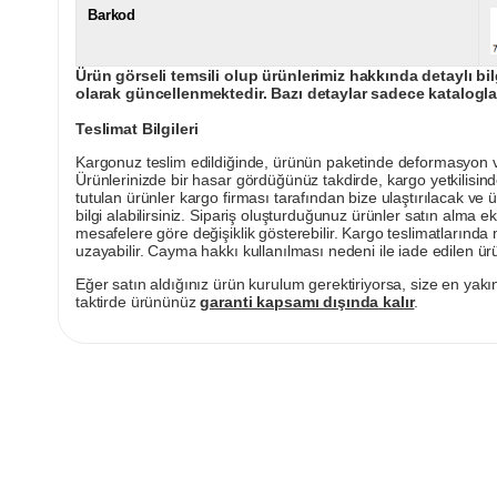
Barkod
Ürün görseli temsili olup ürünlerimiz hakkında detaylı bil
olarak güncellenmektedir. Bazı detaylar sadece kataloglar
Teslimat Bilgileri
Kargonuz teslim edildiğinde, ürünün paketinde deformasyon vey
Ürünlerinizde bir hasar gördüğünüz takdirde, kargo yetkilisind
tutulan ürünler kargo firması tarafından bize ulaştırılacak ve 
bilgi alabilirsiniz. Sipariş oluşturduğunuz ürünler satın alma ek
mesafelere göre değişiklik gösterebilir. Kargo teslimatlarınd
uzayabilir. Cayma hakkı kullanılması nedeni ile iade edilen ürü
Eğer satın aldığınız ürün kurulum gerektiriyorsa, size en yakın
taktirde ürününüz
garanti kapsamı dışında kalır
.