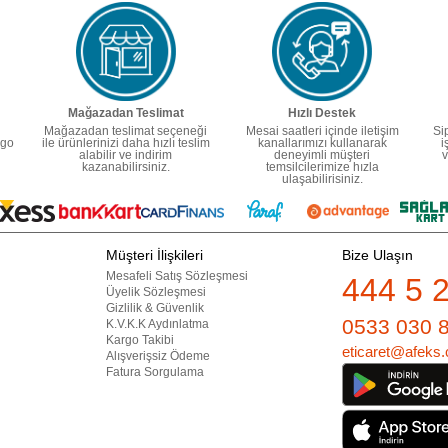
Mağazadan Teslimat
Hızlı Destek
Mağazadan teslimat seçeneği
Mesai saatleri içinde iletişim
Si
rgo
ile ürünlerinizi daha hızlı teslim
kanallarımızı kullanarak
i
alabilir ve indirim
deneyimli müşteri
v
kazanabilirsiniz.
temsilcilerimize hızla
ulaşabilirisiniz.
Müşteri İlişkileri
Bize Ulaşın
Mesafeli Satış Sözleşmesi
444 5 
Üyelik Sözleşmesi
Gizlilik & Güvenlik
0533 030 
K.V.K.K Aydınlatma
Kargo Takibi
eticaret@afeks.
Alışverişsiz Ödeme
Fatura Sorgulama