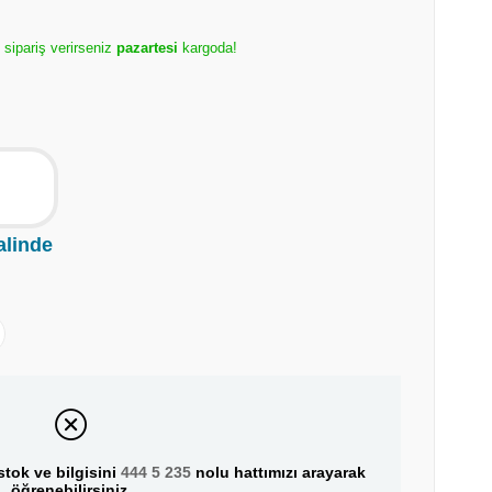
 sipariş verirseniz
pazartesi
kargoda!
alinde
tok ve bilgisini
444 5 235
nolu hattımızı arayarak
öğrenebilirsiniz.