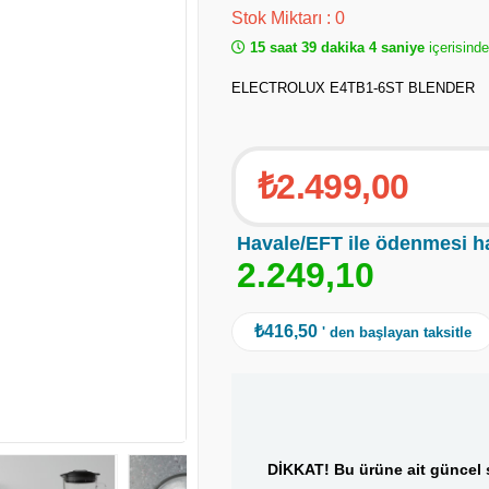
Stok Miktarı
:
0
15 saat 39 dakika 3 saniye
içerisinde
ELECTROLUX E4TB1-6ST BLENDER
₺2.499,00
Havale/EFT ile ödenmesi h
2
.
2
4
9
,
1
0
₺416,50
' den başlayan taksitle
DİKKAT! Bu ürüne ait güncel s