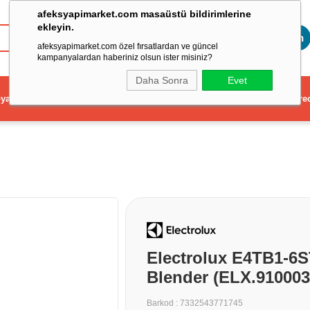
afeksyapimarket.com masaüstü bildirimlerine
ekleyin.
Toptan
afeksyapimarket.com özel fırsatlardan ve güncel
kampanyalardan haberiniz olsun ister misiniz?
Daha Sonra
Evet
ya
Elektrikli El Aleti
Aydınlatma ve Elektrik
Dekorasyon ve Ev Gere
Electrolux E4TB1-6S
Blender (ELX.910003
Barkod
:
7332543771745