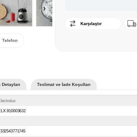
Karşılaştır
Telefon
 Detayları
Teslimat ve İade Koşulları
lectrolux
ELX.910003632
7332543771745