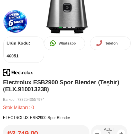
Ürün Kodu:
Whatsapp
Telefon
46051
Electrolux ESB2900 Spor Blender (Teşhir)
(ELX.910013238)
Barkod
:
7332543557974
Stok Miktarı
:
0
ELECTROLUX ESB2900 Spor Blender
ADET
₺3.749,00