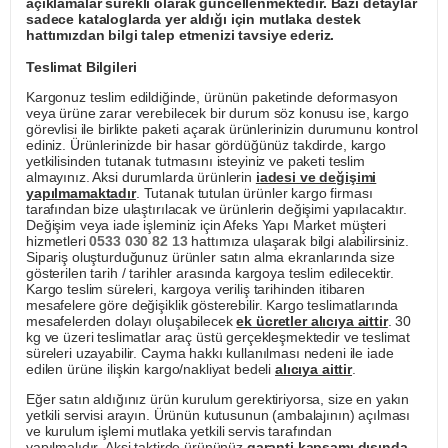
açıklamalar sürekli olarak güncellenmektedir. Bazı detaylar
sadece kataloglarda yer aldığı için mutlaka destek
hattımızdan bilgi talep etmenizi tavsiye ederiz.
Teslimat Bilgileri
Kargonuz teslim edildiğinde, ürünün paketinde deformasyon
veya ürüne zarar verebilecek bir durum söz konusu ise, kargo
görevlisi ile birlikte paketi açarak ürünlerinizin durumunu kontrol
ediniz. Ürünlerinizde bir hasar gördüğünüz takdirde, kargo
yetkilisinden tutanak tutmasını isteyiniz ve paketi teslim
almayınız. Aksi durumlarda ürünlerin
iadesi ve değişimi
yapılmamaktadır
. Tutanak tutulan ürünler kargo firması
tarafından bize ulaştırılacak ve ürünlerin değişimi yapılacaktır.
Değişim veya iade işleminiz için Afeks Yapı Market müşteri
hizmetleri
0533 030 82 13
hattımıza ulaşarak bilgi alabilirsiniz.
Sipariş oluşturduğunuz ürünler satın alma ekranlarında size
gösterilen tarih / tarihler arasında kargoya teslim edilecektir.
Kargo teslim süreleri, kargoya veriliş tarihinden itibaren
mesafelere göre değişiklik gösterebilir. Kargo teslimatlarında
mesafelerden dolayı oluşabilecek
ek ücretler alıcıya aittir
. 30
kg ve üzeri teslimatlar araç üstü gerçekleşmektedir ve teslimat
süreleri uzayabilir. Cayma hakkı kullanılması nedeni ile iade
edilen ürüne ilişkin kargo/nakliyat bedeli
alıcıya aittir
.
Eğer satın aldığınız ürün kurulum gerektiriyorsa, size en yakın
yetkili servisi arayın. Ürünün kutusunun (ambalajının) açılması
ve kurulum işlemi mutlaka yetkili servis tarafından
yapılmalıdır. Aksi taktirde ürününüz
garanti kapsamı dışında