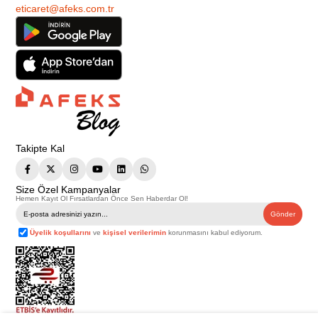
eticaret@afeks.com.tr
Takipte Kal
Size Özel Kampanyalar
Hemen Kayıt Ol Fırsatlardan Önce Sen Haberdar Ol!
Gönder
Üyelik koşullarını
ve
kişisel verilerimin
korunmasını kabul ediyorum.