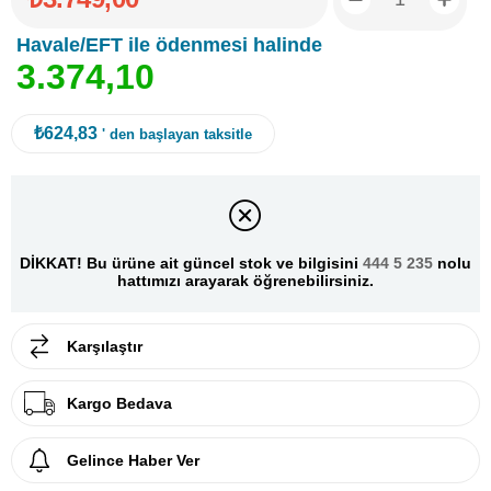
Havale/EFT ile ödenmesi halinde
3
.
3
7
4
,
1
0
₺624,83
' den başlayan taksitle
DİKKAT! Bu ürüne ait güncel stok ve bilgisini
444 5 235
nolu
hattımızı arayarak öğrenebilirsiniz.
Karşılaştır
Kargo Bedava
Gelince Haber Ver