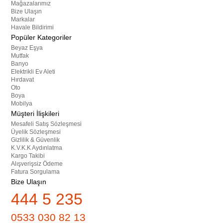
Mağazalarımız
Bize Ulaşın
Markalar
Havale Bildirimi
Popüler Kategoriler
Beyaz Eşya
Mutfak
Banyo
Elektrikli Ev Aleti
Hırdavat
Oto
Boya
Mobilya
Müşteri İlişkileri
Mesafeli Satış Sözleşmesi
Üyelik Sözleşmesi
Gizlilik & Güvenlik
K.V.K.K Aydınlatma
Kargo Takibi
Alışverişsiz Ödeme
Fatura Sorgulama
Bize Ulaşın
444 5 235
0533 030 82 13