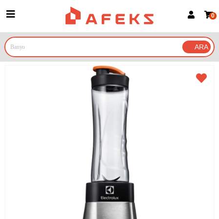
0
Üye Girişi
Üye Ol
Google İle Bağlan