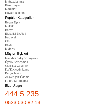
Mağazalarımız
Bize Ulaşın
Markalar
Havale Bildirimi
Popüler Kategoriler
Beyaz Eşya
Mutfak
Banyo
Elektrikli Ev Aleti
Hırdavat
Oto
Boya
Mobilya
Müşteri İlişkileri
Mesafeli Satış Sözleşmesi
Üyelik Sözleşmesi
Gizlilik & Güvenlik
K.V.K.K Aydınlatma
Kargo Takibi
Alışverişsiz Ödeme
Fatura Sorgulama
Bize Ulaşın
444 5 235
0533 030 82 13