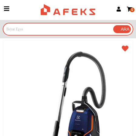
0
Üye Girişi
Üye Ol
Google İle Bağlan