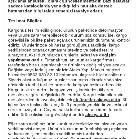
açıklamalar sürekli olarak güncellenmektedir. Bazı detaylar
sadece kataloglarda yer aldığı için mutlaka destek
hattımızdan bilgi talep etmenizi tavsiye ederiz.
Teslimat Bilgileri
Kargonuz teslim edildiğinde, ürünün paketinde deformasyon
veya ürüne zarar verebilecek bir durum söz konusu ise, kargo
görevlisi ile birlikte paketi açarak ürünlerinizin durumunu kontrol
ediniz. Ürünlerinizde bir hasar gördüğünüz takdirde, kargo
yetkilisinden tutanak tutmasını isteyiniz ve paketi teslim
almayınız. Aksi durumlarda ürünlerin
iadesi ve değişimi
yapılmamaktadır
. Tutanak tutulan ürünler kargo firması
tarafından bize ulaştırılacak ve ürünlerin değişimi yapılacaktır.
Değişim veya iade işleminiz için Afeks Yapı Market müşteri
hizmetleri
0533 030 82 13
hattımıza ulaşarak bilgi alabilirsiniz.
Sipariş oluşturduğunuz ürünler satın alma ekranlarında size
gösterilen tarih / tarihler arasında kargoya teslim edilecektir.
Kargo teslim süreleri, kargoya veriliş tarihinden itibaren
mesafelere göre değişiklik gösterebilir. Kargo teslimatlarında
mesafelerden dolayı oluşabilecek
ek ücretler alıcıya aittir
. 30
kg ve üzeri teslimatlar araç üstü gerçekleşmektedir ve teslimat
süreleri uzayabilir. Cayma hakkı kullanılması nedeni ile iade
edilen ürüne ilişkin kargo/nakliyat bedeli
alıcıya aittir
.
Eğer satın aldığınız ürün kurulum gerektiriyorsa, size en yakın
yetkili servisi arayın. Ürünün kutusunun (ambalajının) açılması
ve kurulum işlemi mutlaka yetkili servis tarafından
yapılmalıdır. Aksi taktirde ürününüz
garanti kapsamı dışında