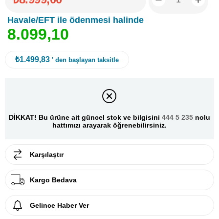
Havale/EFT ile ödenmesi halinde
8
.
0
9
9
,
1
0
₺1.499,83
' den başlayan taksitle
DİKKAT! Bu ürüne ait güncel stok ve bilgisini
444 5 235
nolu
hattımızı arayarak öğrenebilirsiniz.
Karşılaştır
Kargo Bedava
Gelince Haber Ver