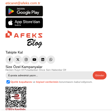
eticaret@afeks.com.tr
Takipte Kal
Size Özel Kampanyalar
Hemen Kayıt Ol Fırsatlardan Önce Sen Haberdar Ol!
Gönder
Üyelik koşullarını
ve
kişisel verilerimin
korunmasını kabul ediyorum.