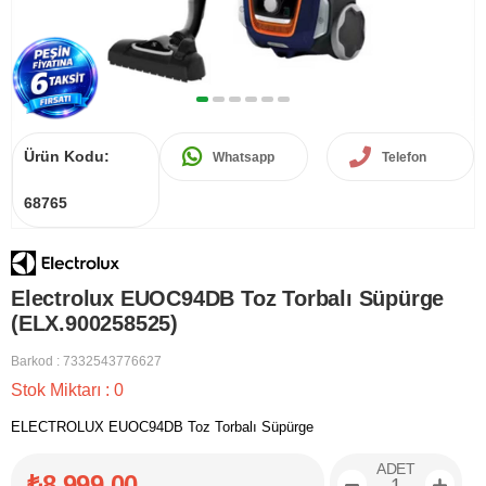
Ürün Kodu:
Whatsapp
Telefon
68765
Electrolux EUOC94DB Toz Torbalı Süpürge
(ELX.900258525)
Barkod
:
7332543776627
Stok Miktarı
:
0
ELECTROLUX EUOC94DB Toz Torbalı Süpürge
ADET
₺8.999,00