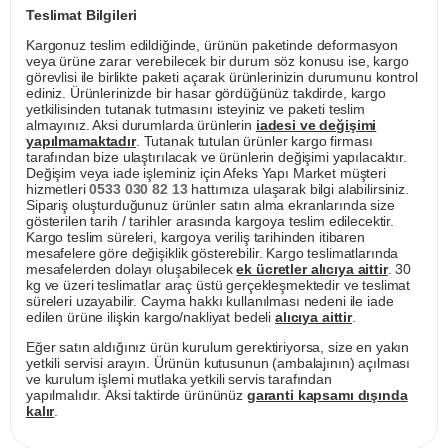
Teslimat Bilgileri
Kargonuz teslim edildiğinde, ürünün paketinde deformasyon
veya ürüne zarar verebilecek bir durum söz konusu ise, kargo
görevlisi ile birlikte paketi açarak ürünlerinizin durumunu kontrol
ediniz. Ürünlerinizde bir hasar gördüğünüz takdirde, kargo
yetkilisinden tutanak tutmasını isteyiniz ve paketi teslim
almayınız. Aksi durumlarda ürünlerin
iadesi ve değişimi
yapılmamaktadır
. Tutanak tutulan ürünler kargo firması
tarafından bize ulaştırılacak ve ürünlerin değişimi yapılacaktır.
Değişim veya iade işleminiz için Afeks Yapı Market müşteri
hizmetleri
0533 030 82 13
hattımıza ulaşarak bilgi alabilirsiniz.
Sipariş oluşturduğunuz ürünler satın alma ekranlarında size
gösterilen tarih / tarihler arasında kargoya teslim edilecektir.
Kargo teslim süreleri, kargoya veriliş tarihinden itibaren
mesafelere göre değişiklik gösterebilir. Kargo teslimatlarında
mesafelerden dolayı oluşabilecek
ek ücretler alıcıya aittir
. 30
kg ve üzeri teslimatlar araç üstü gerçekleşmektedir ve teslimat
süreleri uzayabilir. Cayma hakkı kullanılması nedeni ile iade
edilen ürüne ilişkin kargo/nakliyat bedeli
alıcıya aittir
.
Eğer satın aldığınız ürün kurulum gerektiriyorsa, size en yakın
yetkili servisi arayın. Ürünün kutusunun (ambalajının) açılması
ve kurulum işlemi mutlaka yetkili servis tarafından
yapılmalıdır. Aksi taktirde ürününüz
garanti kapsamı dışında
kalır
.