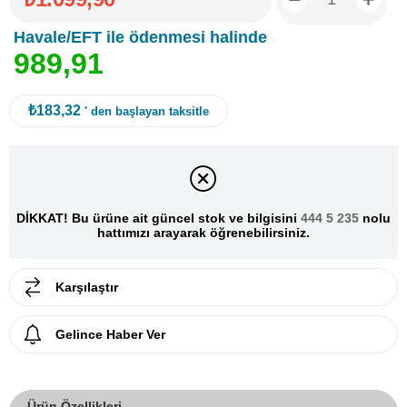
Havale/EFT ile ödenmesi halinde
9
8
9
,
9
1
₺183,32
' den başlayan taksitle
DİKKAT! Bu ürüne ait güncel stok ve bilgisini
444 5 235
nolu
hattımızı arayarak öğrenebilirsiniz.
Karşılaştır
Gelince Haber Ver
Ürün Özellikleri