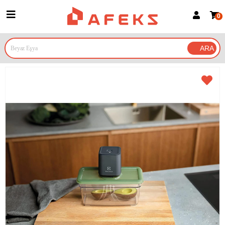
0
Üye Girişi
Üye Ol
Google İle Bağlan