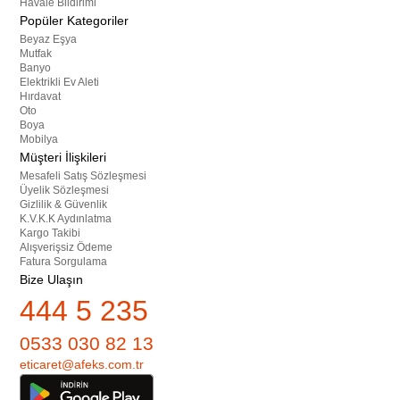
Havale Bildirimi
Popüler Kategoriler
Beyaz Eşya
Mutfak
Banyo
Elektrikli Ev Aleti
Hırdavat
Oto
Boya
Mobilya
Müşteri İlişkileri
Mesafeli Satış Sözleşmesi
Üyelik Sözleşmesi
Gizlilik & Güvenlik
K.V.K.K Aydınlatma
Kargo Takibi
Alışverişsiz Ödeme
Fatura Sorgulama
Bize Ulaşın
444 5 235
0533 030 82 13
eticaret@afeks.com.tr