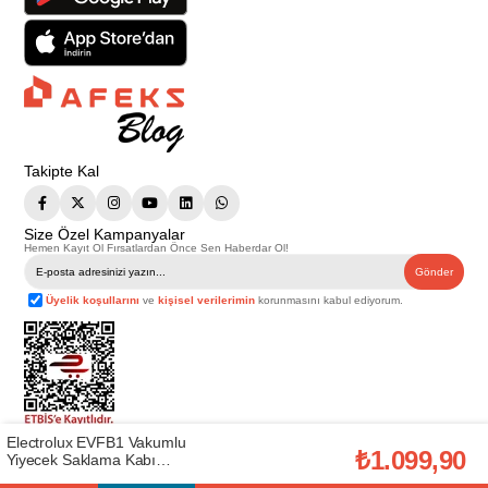
Takipte Kal
Size Özel Kampanyalar
Hemen Kayıt Ol Fırsatlardan Önce Sen Haberdar Ol!
Gönder
Üyelik koşullarını
ve
kişisel verilerimin
korunmasını kabul ediyorum.
Electrolux EVFB1 Vakumlu
Telif Hakkı © 2026
Afeks Yapı Market
. Tüm hakları saklıdır.
₺1.099,90
Yiyecek Saklama Kabı
Bu web sitesindeki tüm ürünler ticari amaçlıdır. Web sitemizde yer alan
(ELX.9009233165)
görsel ve yazılı içerikler firmamıza ait olup, firmamızın yazılı izni alınmadan