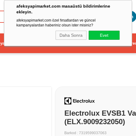
afeksyapimarket.com masaüstü bildirimlerine
ekleyin.
Toptan
afeksyapimarket.com özel fırsatlardan ve güncel
kampanyalardan haberiniz olsun ister misiniz?
Daha Sonra
Evet
ya
Elektrikli El Aleti
Aydınlatma ve Elektrik
Dekorasyon ve Ev Gere
Electrolux EVSB1 Va
(ELX.9009232050)
Barkod
:
7319599037063