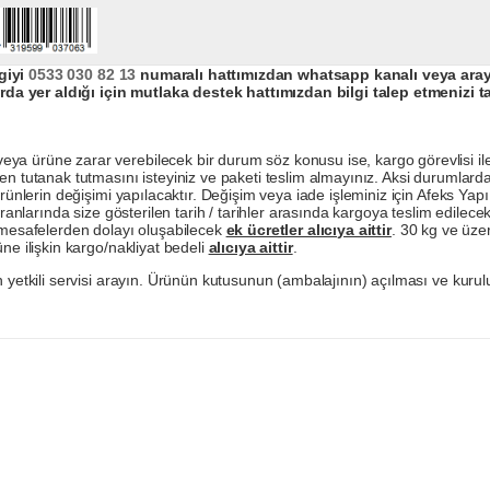
giyi
0533 030 82 13
numaralı hattımızdan whatsapp kanalı veya arayar
da yer aldığı için mutlaka destek hattımızdan bilgi talep etmenizi t
a ürüne zarar verebilecek bir durum söz konusu ise, kargo görevlisi ile b
en tutanak tutmasını isteyiniz ve paketi teslim almayınız. Aksi durumlard
ürünlerin değişimi yapılacaktır. Değişim veya iade işleminiz için Afeks Ya
ranlarında size gösterilen tarih / tarihler arasında kargoya teslim edilecekt
a mesafelerden dolayı oluşabilecek
ek ücretler alıcıya aittir
. 30 kg ve üzer
ne ilişkin kargo/nakliyat bedeli
alıcıya aittir
.
 yetkili servisi arayın. Ürünün kutusunun (ambalajının) açılması ve kurulu