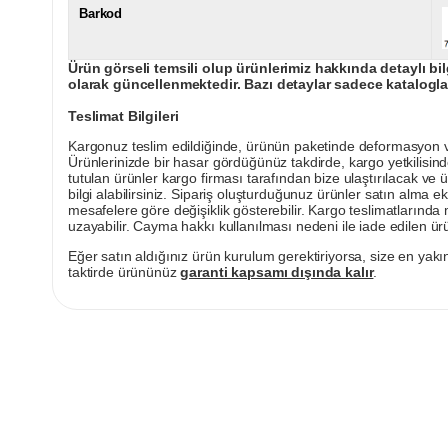
Barkod
Ürün görseli temsili olup ürünlerimiz hakkında detaylı bil
olarak güncellenmektedir. Bazı detaylar sadece kataloglar
Teslimat Bilgileri
Kargonuz teslim edildiğinde, ürünün paketinde deformasyon vey
Ürünlerinizde bir hasar gördüğünüz takdirde, kargo yetkilisind
tutulan ürünler kargo firması tarafından bize ulaştırılacak ve 
bilgi alabilirsiniz. Sipariş oluşturduğunuz ürünler satın alma ek
mesafelere göre değişiklik gösterebilir. Kargo teslimatlarınd
uzayabilir. Cayma hakkı kullanılması nedeni ile iade edilen ürü
Eğer satın aldığınız ürün kurulum gerektiriyorsa, size en yakın
taktirde ürününüz
garanti kapsamı dışında kalır
.