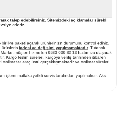
ak talep edebilirsiniz. Sitemizdeki açıklamalar sürekli
avsiye ederiz.
irlikte paketi açarak ürünlerinizin durumunu kontrol ediniz.
a ürünlerin
iadesi ve değişimi yapılmamaktadır
. Tutanak
pı Market müşteri hizmetleri
0533 030 82 13
hattımıza ulaşarak
ir. Kargo teslim süreleri, kargoya veriliş tarihinden itibaren
i teslimatlar araç üstü gerçekleşmektedir ve teslimat süreleri
m işlemi mutlaka yetkili servis tarafından yapılmalıdır. Aksi