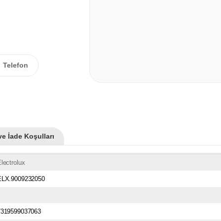
Telefon
ve İade Koşulları
lectrolux
ELX.9009232050
7319599037063