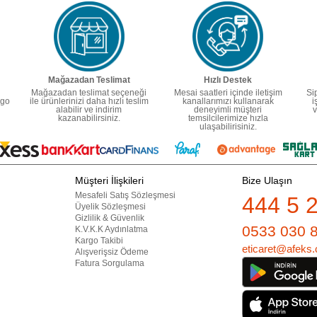
Mağazadan Teslimat
Hızlı Destek
Mağazadan teslimat seçeneği
Mesai saatleri içinde iletişim
Si
rgo
ile ürünlerinizi daha hızlı teslim
kanallarımızı kullanarak
i
alabilir ve indirim
deneyimli müşteri
v
kazanabilirsiniz.
temsilcilerimize hızla
ulaşabilirisiniz.
Müşteri İlişkileri
Bize Ulaşın
Mesafeli Satış Sözleşmesi
444 5 
Üyelik Sözleşmesi
Gizlilik & Güvenlik
0533 030 
K.V.K.K Aydınlatma
Kargo Takibi
eticaret@afeks.
Alışverişsiz Ödeme
Fatura Sorgulama