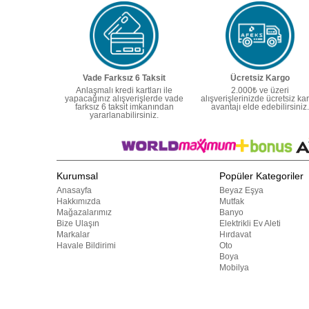
Vade Farksız 6 Taksit
Ücretsiz Kargo
Anlaşmalı kredi kartları ile
2.000₺ ve üzeri
yapacağınız alışverişlerde vade
alışverişlerinizde ücretsiz ka
farksız 6 taksit imkanından
avantajı elde edebilirsiniz.
yararlanabilirsiniz.
Kurumsal
Popüler Kategoriler
Anasayfa
Beyaz Eşya
Hakkımızda
Mutfak
Mağazalarımız
Banyo
Bize Ulaşın
Elektrikli Ev Aleti
Markalar
Hırdavat
Havale Bildirimi
Oto
Boya
Mobilya