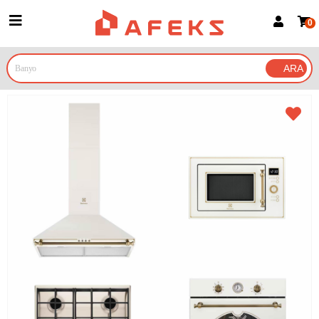
0
Üye Girişi
Üye Ol
Google İle Bağlan