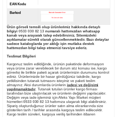
EAN Kodu
Barkod
Ürün görseli temsili olup ürünlerimiz hakkında detaylı
bilgiyi
0533 030 82 13
numaralı hattımızdan whatsapp
kanalı veya arayarak talep edebilirsiniz. Sitemizdeki
açıklamalar sürekli olarak güncellenmektedir. Bazı detaylar
sadece kataloglarda yer aldığı için mutlaka destek
hattımızdan bilgi talep etmenizi tavsiye ederiz.
Teslimat Bilgileri
Kargonuz teslim edildiğinde, ürünün paketinde deformasyon
veya ürüne zarar verebilecek bir durum söz konusu ise, kargo
görevlisi ile birlikte paketi açarak ürünlerinizin durumunu kontrol
ediniz. Ürünlerinizde bir hasar gördüğünüz takdirde, kargo
yetkilisinden tutanak tutmasını isteyiniz ve paketi teslim
almayınız. Aksi durumlarda ürünlerin
iadesi ve değişimi
yapılmamaktadır
. Tutanak tutulan ürünler kargo firması
tarafından bize ulaştırılacak ve ürünlerin değişimi yapılacaktır.
Değişim veya iade işleminiz için Afeks Yapı Market müşteri
hizmetleri
0533 030 82 13
hattımıza ulaşarak bilgi alabilirsiniz.
Sipariş oluşturduğunuz ürünler satın alma ekranlarında size
gösterilen tarih / tarihler arasında kargoya teslim edilecektir.
Kargo teslim süreleri, kargoya veriliş tarihinden itibaren