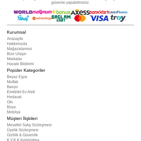
güvenle yapabilirsiniz.
Kurumsal
Anasayfa
Hakkımızda
Mağazalarımız
Bize Ulaşın
Markalar
Havale Bildirimi
Popüler Kategoriler
Beyaz Eşya
Mutfak
Banyo
Elektrikli Ev Aleti
Hırdavat
Oto
Boya
Mobilya
Müşteri İlişkileri
Mesafeli Satış Sözleşmesi
Üyelik Sözleşmesi
Gizlilik & Güvenlik
K.V.K.K Aydınlatma