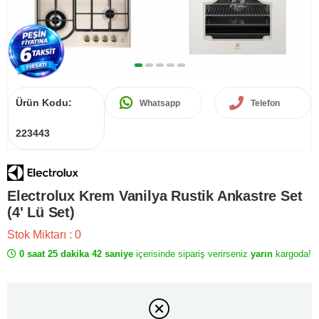
Ürün Kodu:
Whatsapp
Telefon
223443
Electrolux Krem Vanilya Rustik Ankastre Set
(4' Lü Set)
Stok Miktarı
:
0
0 saat 25 dakika 42 saniye
içerisinde sipariş verirseniz
yarın
kargoda!