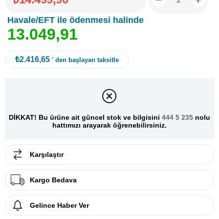
Havale/EFT ile ödenmesi halinde
1
3
.
0
4
9
,
9
1
₺2.416,65
' den başlayan taksitle
DİKKAT! Bu ürüne ait güncel stok ve bilgisini
444 5 235
nolu
hattımızı arayarak öğrenebilirsiniz.
Karşılaştır
Kargo Bedava
Gelince Haber Ver