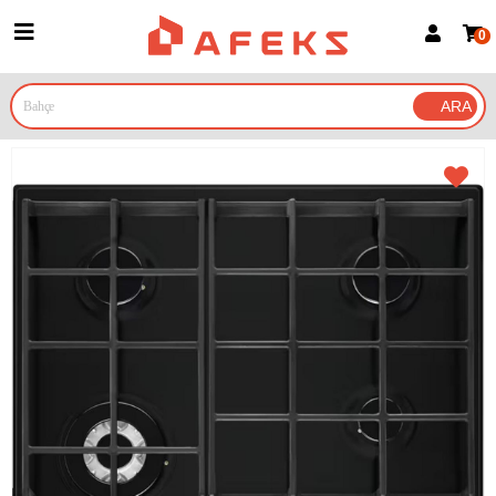
0
Üye Girişi
Üye Ol
Google İle Bağlan