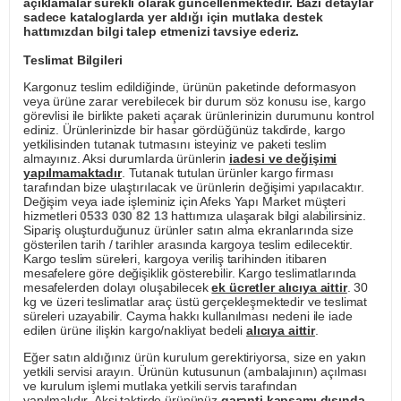
açıklamalar sürekli olarak güncellenmektedir. Bazı detaylar
sadece kataloglarda yer aldığı için mutlaka destek
hattımızdan bilgi talep etmenizi tavsiye ederiz.
Teslimat Bilgileri
Kargonuz teslim edildiğinde, ürünün paketinde deformasyon
veya ürüne zarar verebilecek bir durum söz konusu ise, kargo
görevlisi ile birlikte paketi açarak ürünlerinizin durumunu kontrol
ediniz. Ürünlerinizde bir hasar gördüğünüz takdirde, kargo
yetkilisinden tutanak tutmasını isteyiniz ve paketi teslim
almayınız. Aksi durumlarda ürünlerin
iadesi ve değişimi
yapılmamaktadır
. Tutanak tutulan ürünler kargo firması
tarafından bize ulaştırılacak ve ürünlerin değişimi yapılacaktır.
Değişim veya iade işleminiz için Afeks Yapı Market müşteri
hizmetleri
0533 030 82 13
hattımıza ulaşarak bilgi alabilirsiniz.
Sipariş oluşturduğunuz ürünler satın alma ekranlarında size
gösterilen tarih / tarihler arasında kargoya teslim edilecektir.
Kargo teslim süreleri, kargoya veriliş tarihinden itibaren
mesafelere göre değişiklik gösterebilir. Kargo teslimatlarında
mesafelerden dolayı oluşabilecek
ek ücretler alıcıya aittir
. 30
kg ve üzeri teslimatlar araç üstü gerçekleşmektedir ve teslimat
süreleri uzayabilir. Cayma hakkı kullanılması nedeni ile iade
edilen ürüne ilişkin kargo/nakliyat bedeli
alıcıya aittir
.
Eğer satın aldığınız ürün kurulum gerektiriyorsa, size en yakın
yetkili servisi arayın. Ürünün kutusunun (ambalajının) açılması
ve kurulum işlemi mutlaka yetkili servis tarafından
yapılmalıdır. Aksi taktirde ürününüz
garanti kapsamı dışında