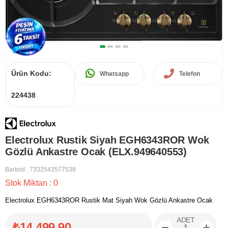
Ürün Kodu:
Whatsapp
Telefon
224438
Electrolux Rustik Siyah EGH6343ROR Wok
Gözlü Ankastre Ocak (ELX.949640553)
Barkod
:
7332543577538
Stok Miktarı
:
0
Electrolux EGH6343ROR Rustik Mat Siyah Wok Gözlü Ankastre Ocak
ADET
₺14.499,90