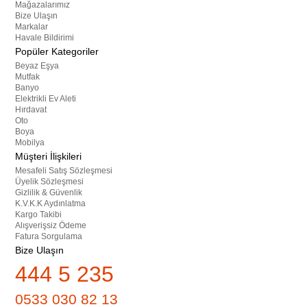
Mağazalarımız
Bize Ulaşın
Markalar
Havale Bildirimi
Popüler Kategoriler
Beyaz Eşya
Mutfak
Banyo
Elektrikli Ev Aleti
Hırdavat
Oto
Boya
Mobilya
Müşteri İlişkileri
Mesafeli Satış Sözleşmesi
Üyelik Sözleşmesi
Gizlilik & Güvenlik
K.V.K.K Aydınlatma
Kargo Takibi
Alışverişsiz Ödeme
Fatura Sorgulama
Bize Ulaşın
444 5 235
0533 030 82 13