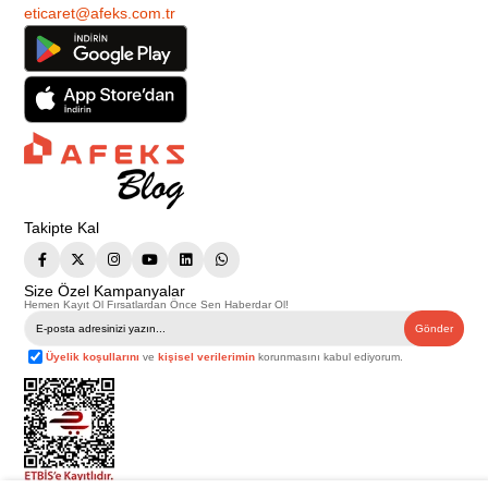
eticaret@afeks.com.tr
Takipte Kal
Size Özel Kampanyalar
Hemen Kayıt Ol Fırsatlardan Önce Sen Haberdar Ol!
Gönder
Üyelik koşullarını
ve
kişisel verilerimin
korunmasını kabul ediyorum.