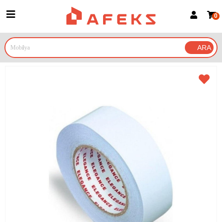
0
Üye Girişi
Üye Ol
Google İle Bağlan