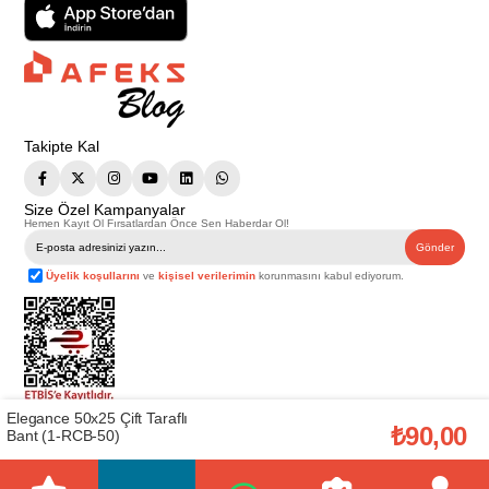
Takipte Kal
Size Özel Kampanyalar
Hemen Kayıt Ol Fırsatlardan Önce Sen Haberdar Ol!
Gönder
Üyelik koşullarını
ve
kişisel verilerimin
korunmasını kabul ediyorum.
Elegance 50x25 Çift Taraflı
Telif Hakkı © 2026
Afeks Yapı Market
. Tüm hakları saklıdır.
₺90,00
Bant (1-RCB-50)
Bu web sitesindeki tüm ürünler ticari amaçlıdır. Web sitemizde yer alan
görsel ve yazılı içerikler firmamıza ait olup, firmamızın yazılı izni alınmadan
hiçbir yazılı/görsel içerik, logo, kopyalanamaz, kaynak gösterilemez ve
başka yerlerde kullanılamaz. İçeriklerin izin alınmadan kopyalanması ve