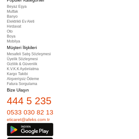
Popüler Kategoriler
Beyaz Eşya
Mutfak
Banyo
Elektrikli Ev Aleti
Hırdavat
Oto
Boya
Mobilya
Müşteri İlişkileri
Mesafeli Satış Sözleşmesi
Üyelik Sözleşmesi
Gizlilik & Güvenlik
K.V.K.K Aydınlatma
Kargo Takibi
Alışverişsiz Ödeme
Fatura Sorgulama
Bize Ulaşın
444 5 235
0533 030 82 13
eticaret@afeks.com.tr