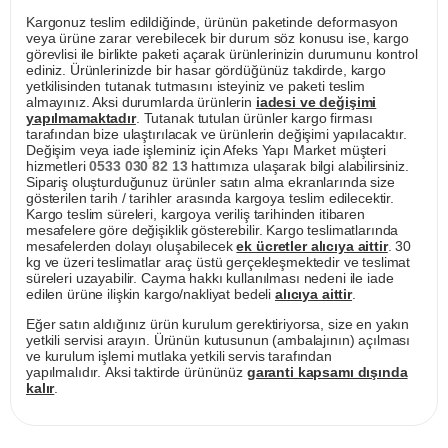
Kargonuz teslim edildiğinde, ürünün paketinde deformasyon
veya ürüne zarar verebilecek bir durum söz konusu ise, kargo
görevlisi ile birlikte paketi açarak ürünlerinizin durumunu kontrol
ediniz. Ürünlerinizde bir hasar gördüğünüz takdirde, kargo
yetkilisinden tutanak tutmasını isteyiniz ve paketi teslim
almayınız. Aksi durumlarda ürünlerin
iadesi ve değişimi
yapılmamaktadır
. Tutanak tutulan ürünler kargo firması
tarafından bize ulaştırılacak ve ürünlerin değişimi yapılacaktır.
Değişim veya iade işleminiz için Afeks Yapı Market müşteri
hizmetleri
0533 030 82 13
hattımıza ulaşarak bilgi alabilirsiniz.
Sipariş oluşturduğunuz ürünler satın alma ekranlarında size
gösterilen tarih / tarihler arasında kargoya teslim edilecektir.
Kargo teslim süreleri, kargoya veriliş tarihinden itibaren
mesafelere göre değişiklik gösterebilir. Kargo teslimatlarında
mesafelerden dolayı oluşabilecek
ek ücretler alıcıya aittir
. 30
kg ve üzeri teslimatlar araç üstü gerçekleşmektedir ve teslimat
süreleri uzayabilir. Cayma hakkı kullanılması nedeni ile iade
edilen ürüne ilişkin kargo/nakliyat bedeli
alıcıya aittir
.
Eğer satın aldığınız ürün kurulum gerektiriyorsa, size en yakın
yetkili servisi arayın. Ürünün kutusunun (ambalajının) açılması
ve kurulum işlemi mutlaka yetkili servis tarafından
yapılmalıdır. Aksi taktirde ürününüz
garanti kapsamı dışında
kalır
.