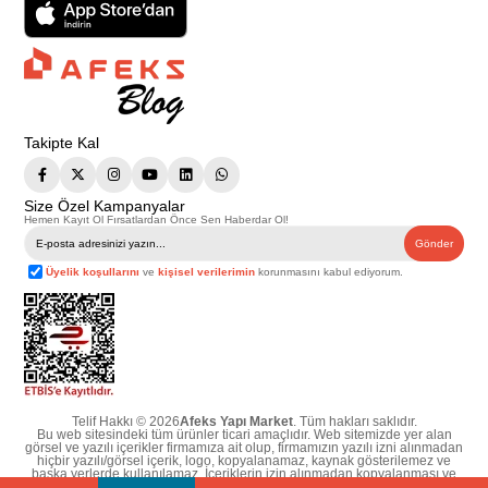
Takipte Kal
Size Özel Kampanyalar
Hemen Kayıt Ol Fırsatlardan Önce Sen Haberdar Ol!
Gönder
Üyelik koşullarını
ve
kişisel verilerimin
korunmasını kabul ediyorum.
Telif Hakkı © 2026
Afeks Yapı Market
. Tüm hakları saklıdır.
Bu web sitesindeki tüm ürünler ticari amaçlıdır. Web sitemizde yer alan
görsel ve yazılı içerikler firmamıza ait olup, firmamızın yazılı izni alınmadan
hiçbir yazılı/görsel içerik, logo, kopyalanamaz, kaynak gösterilemez ve
başka yerlerde kullanılamaz. İçeriklerin izin alınmadan kopyalanması ve
kullanılması 5846 sayılı Fikir ve Sanat Eserleri Yasasına göre suçtur.