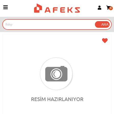
0
Üye Girişi
Üye Ol
Google İle Bağlan