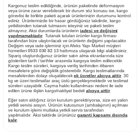
Kargonuz teslim edildiğinde, ürünün paketinde deformasyon
veya ürüne zarar verebilecek bir durum söz konusu ise, kargo
görevlisi ile birlikte paketi açarak ürünlerinizin durumunu kontrol
ediniz. Ürünlerinizde bir hasar gördüğünüz takdirde, kargo
yetkilisinden tutanak tutmasını isteyiniz ve paketi teslim
almayınız. Aksi durumlarda ürünlerin
iadesi ve değişimi
yapılmamaktadır
. Tutanak tutulan ürünler kargo firması
tarafından bize ulaştırılacak ve ürünlerin değişimi yapılacaktır.
Değişim veya iade işleminiz için Afeks Yapı Market müşteri
hizmetleri
0533 030 82 13
hattımıza ulaşarak bilgi alabilirsiniz.
Sipariş oluşturduğunuz ürünler satın alma ekranlarında size
gösterilen tarih / tarihler arasında kargoya teslim edilecektir.
Kargo teslim süreleri, kargoya veriliş tarihinden itibaren
mesafelere göre değişiklik gösterebilir. Kargo teslimatlarında
mesafelerden dolayı oluşabilecek
ek ücretler alıcıya aittir
. 30
kg ve üzeri teslimatlar araç üstü gerçekleşmektedir ve teslimat
süreleri uzayabilir. Cayma hakkı kullanılması nedeni ile iade
edilen ürüne ilişkin kargo/nakliyat bedeli
alıcıya aittir
.
Eğer satın aldığınız ürün kurulum gerektiriyorsa, size en yakın
yetkili servisi arayın. Ürünün kutusunun (ambalajının) açılması
ve kurulum işlemi mutlaka yetkili servis tarafından
yapılmalıdır. Aksi taktirde ürününüz
garanti kapsamı dışında
kalır
.