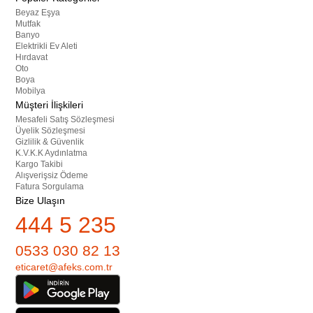
Beyaz Eşya
Mutfak
Banyo
Elektrikli Ev Aleti
Hırdavat
Oto
Boya
Mobilya
Müşteri İlişkileri
Mesafeli Satış Sözleşmesi
Üyelik Sözleşmesi
Gizlilik & Güvenlik
K.V.K.K Aydınlatma
Kargo Takibi
Alışverişsiz Ödeme
Fatura Sorgulama
Bize Ulaşın
444 5 235
0533 030 82 13
eticaret@afeks.com.tr