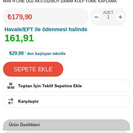
MİNİ H LİNE DÜZ AKS:032/BOY:100MM KULP FÜME KAPLAMA
ADET
₺179,90
Havale/EFT ile ödenmesi halinde
1
6
1
,
9
1
₺29,98
' den başlayan taksitle
Toptan İçin Teklif Sepetine Ekle
Karşılaştır
Ürün Özellikleri