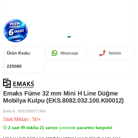
Ürün Kodu:
Whatsapp
Telefon
225089
Emaks Füme 32 mm Mini H Line Düğme
Mobilya Kulpu (EKS.8082.032.100.K00012)
Barkod
:
6661998071966
Stok Miktarı
:
50+
2 saat 49 dakika 21 saniye
içerisinde
pazartesi kargoda!