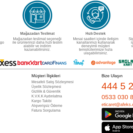
Mağazadan Teslimat
Hızlı Destek
Mağazadan teslimat seçeneği
Mesai saatleri içinde iletişim
Si
rgo
ile ürünlerinizi daha hızlı teslim
kanallarımızı kullanarak
i
alabilir ve indirim
deneyimli müşteri
v
kazanabilirsiniz.
temsilcilerimize hızla
ulaşabilirisiniz.
Müşteri İlişkileri
Bize Ulaşın
Mesafeli Satış Sözleşmesi
444 5 
Üyelik Sözleşmesi
Gizlilik & Güvenlik
0533 030 
K.V.K.K Aydınlatma
Kargo Takibi
eticaret@afeks.
Alışverişsiz Ödeme
Fatura Sorgulama