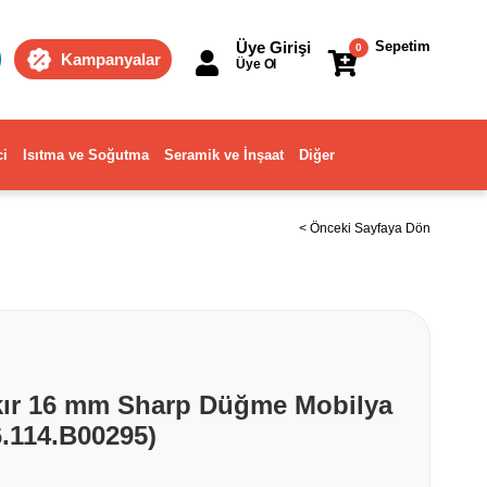
Üye Girişi
Sepetim
0
Kampanyalar
Üye Ol
ci
Isıtma ve Soğutma
Seramik ve İnşaat
Diğer
< Önceki Sayfaya Dön
ır 16 mm Sharp Düğme Mobilya
.114.B00295)