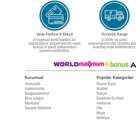
Vade Farksız 6 Taksit
Ücretsiz Kargo
Anlaşmalı kredi kartları ile
2.000₺ ve üzeri
yapacağınız alışverişlerde vade
alışverişlerinizde ücretsiz ka
farksız 6 taksit imkanından
avantajı elde edebilirsiniz.
yararlanabilirsiniz.
Kurumsal
Popüler Kategoriler
Anasayfa
Beyaz Eşya
Hakkımızda
Mutfak
Mağazalarımız
Banyo
Bize Ulaşın
Elektrikli Ev Aleti
Markalar
Hırdavat
Havale Bildirimi
Oto
Boya
Mobilya