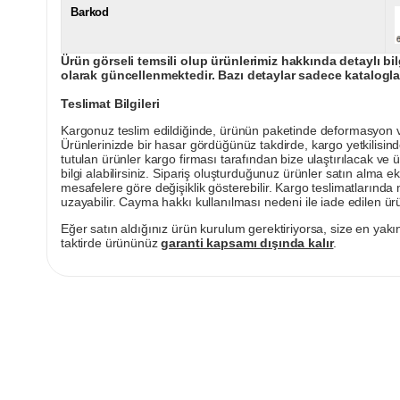
Barkod
Ürün görseli temsili olup ürünlerimiz hakkında detaylı bil
olarak güncellenmektedir. Bazı detaylar sadece kataloglar
Teslimat Bilgileri
Kargonuz teslim edildiğinde, ürünün paketinde deformasyon vey
Ürünlerinizde bir hasar gördüğünüz takdirde, kargo yetkilisind
tutulan ürünler kargo firması tarafından bize ulaştırılacak ve 
bilgi alabilirsiniz. Sipariş oluşturduğunuz ürünler satın alma ek
mesafelere göre değişiklik gösterebilir. Kargo teslimatlarınd
uzayabilir. Cayma hakkı kullanılması nedeni ile iade edilen ürü
Eğer satın aldığınız ürün kurulum gerektiriyorsa, size en yakın
taktirde ürününüz
garanti kapsamı dışında kalır
.