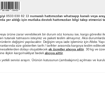
giyi
0533 030 82 13
numaralı hattımızdan whatsapp kanalı veya arayar
da yer aldığı için mutlaka destek hattımızdan bilgi talep etmenizi t
a ürüne zarar verebilecek bir durum söz konusu ise, kargo görevlisi ile b
en tutanak tutmasını isteyiniz ve paketi teslim almayınız. Aksi durumlard
ürünlerin değişimi yapılacaktır. Değişim veya iade işleminiz için Afeks Ya
ranlarında size gösterilen tarih / tarihler arasında kargoya teslim edilecekt
a mesafelerden dolayı oluşabilecek
ek ücretler alıcıya aittir
. 30 kg ve üzer
ne ilişkin kargo/nakliyat bedeli
alıcıya aittir
.
 yetkili servisi arayın. Ürünün kutusunun (ambalajının) açılması ve kurulu