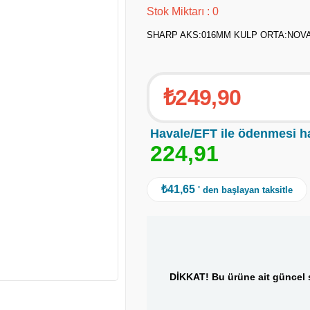
Stok Miktarı
:
0
SHARP AKS:016MM KULP ORTA:NOV
₺249,90
Havale/EFT ile ödenmesi h
2
2
4
,
9
1
₺41,65
' den başlayan taksitle
DİKKAT! Bu ürüne ait güncel s