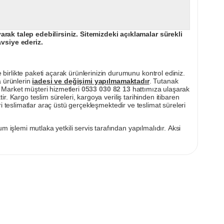
ak talep edebilirsiniz. Sitemizdeki açıklamalar sürekli
avsiye ederiz.
irlikte paketi açarak ürünlerinizin durumunu kontrol ediniz.
a ürünlerin
iadesi ve değişimi yapılmamaktadır
. Tutanak
pı Market müşteri hizmetleri
0533 030 82 13
hattımıza ulaşarak
ir. Kargo teslim süreleri, kargoya veriliş tarihinden itibaren
i teslimatlar araç üstü gerçekleşmektedir ve teslimat süreleri
m işlemi mutlaka yetkili servis tarafından yapılmalıdır. Aksi