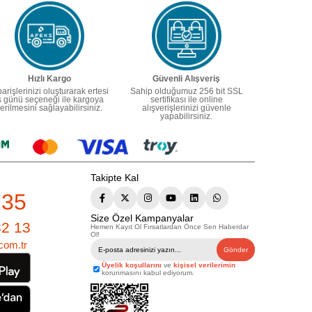
Hızlı Kargo
Güvenli Alışveriş
parişlerinizi oluşturarak ertesi
Sahip olduğumuz 256 bit SSL
ş günü seçeneği ile kargoya
sertifikası ile online
erilmesini sağlayabilirsiniz.
alışverişlerinizi güvenle
yapabilirsiniz.
Takipte Kal
235
Size Özel Kampanyalar
82 13
Hemen Kayıt Ol Fırsatlardan Önce Sen Haberdar
Ol!
com.tr
Gönder
Üyelik koşullarını
ve
kişisel verilerimin
korunmasını kabul ediyorum.