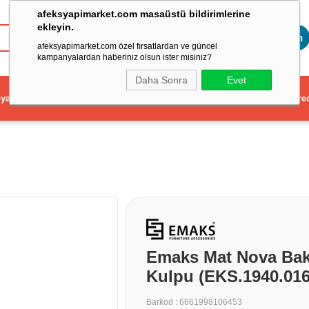
afeksyapimarket.com masaüstü bildirimlerine
ekleyin.
Toptan
afeksyapimarket.com özel fırsatlardan ve güncel
kampanyalardan haberiniz olsun ister misiniz?
Daha Sonra
Evet
ya
Elektrikli El Aleti
Aydınlatma ve Elektrik
Dekorasyon ve Ev Gere
Emaks Mat Nova Bak
Kulpu (EKS.1940.016
Barkod
:
6661998106453