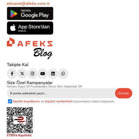
eticaret@afeks.com.tr
Takipte Kal
Size Özel Kampanyalar
Hemen Kayıt Ol Fırsatlardan Önce Sen Haberdar Ol!
Gönder
Üyelik koşullarını
ve
kişisel verilerimin
korunmasını kabul ediyorum.