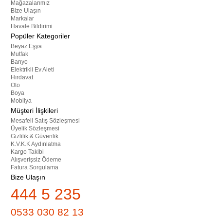
Mağazalarımız
Bize Ulaşın
Markalar
Havale Bildirimi
Popüler Kategoriler
Beyaz Eşya
Mutfak
Banyo
Elektrikli Ev Aleti
Hırdavat
Oto
Boya
Mobilya
Müşteri İlişkileri
Mesafeli Satış Sözleşmesi
Üyelik Sözleşmesi
Gizlilik & Güvenlik
K.V.K.K Aydınlatma
Kargo Takibi
Alışverişsiz Ödeme
Fatura Sorgulama
Bize Ulaşın
444 5 235
0533 030 82 13