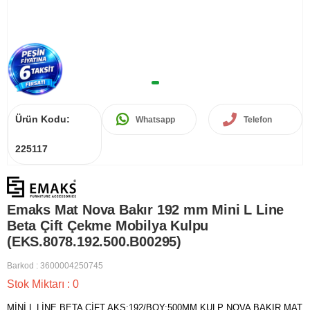
Ürün Kodu:
Whatsapp
Telefon
225117
Emaks Mat Nova Bakır 192 mm Mini L Line
Beta Çift Çekme Mobilya Kulpu
(EKS.8078.192.500.B00295)
Barkod
:
3600004250745
Stok Miktarı
:
0
MİNİ L LİNE BETA ÇİFT AKS:192/BOY:500MM KULP NOVA BAKIR MAT