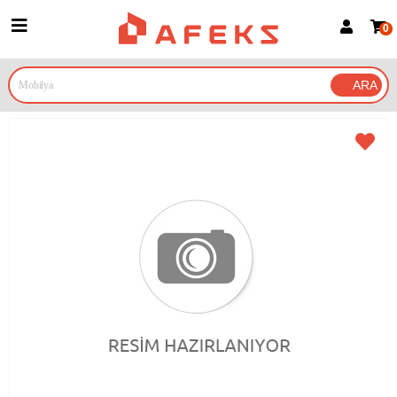
0
Üye Girişi
Üye Ol
Google İle Bağlan