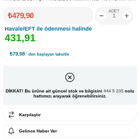
ADET
₺479,90
Havale/EFT ile ödenmesi halinde
4
3
1
,
9
1
₺79,98
' den başlayan taksitle
DİKKAT! Bu ürüne ait güncel stok ve bilgisini
444 5 235
nolu
hattımızı arayarak öğrenebilirsiniz.
Karşılaştır
Gelince Haber Ver