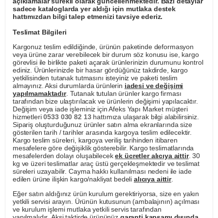
açıklamalar sürekli olarak güncellenmektedir. Bazı detaylar
sadece kataloglarda yer aldığı için mutlaka destek
hattımızdan bilgi talep etmenizi tavsiye ederiz.
Teslimat Bilgileri
Kargonuz teslim edildiğinde, ürünün paketinde deformasyon
veya ürüne zarar verebilecek bir durum söz konusu ise, kargo
görevlisi ile birlikte paketi açarak ürünlerinizin durumunu kontrol
ediniz. Ürünlerinizde bir hasar gördüğünüz takdirde, kargo
yetkilisinden tutanak tutmasını isteyiniz ve paketi teslim
almayınız. Aksi durumlarda ürünlerin
iadesi ve değişimi
yapılmamaktadır
. Tutanak tutulan ürünler kargo firması
tarafından bize ulaştırılacak ve ürünlerin değişimi yapılacaktır.
Değişim veya iade işleminiz için Afeks Yapı Market müşteri
hizmetleri
0533 030 82 13
hattımıza ulaşarak bilgi alabilirsiniz.
Sipariş oluşturduğunuz ürünler satın alma ekranlarında size
gösterilen tarih / tarihler arasında kargoya teslim edilecektir.
Kargo teslim süreleri, kargoya veriliş tarihinden itibaren
mesafelere göre değişiklik gösterebilir. Kargo teslimatlarında
mesafelerden dolayı oluşabilecek
ek ücretler alıcıya aittir
. 30
kg ve üzeri teslimatlar araç üstü gerçekleşmektedir ve teslimat
süreleri uzayabilir. Cayma hakkı kullanılması nedeni ile iade
edilen ürüne ilişkin kargo/nakliyat bedeli
alıcıya aittir
.
Eğer satın aldığınız ürün kurulum gerektiriyorsa, size en yakın
yetkili servisi arayın. Ürünün kutusunun (ambalajının) açılması
ve kurulum işlemi mutlaka yetkili servis tarafından
yapılmalıdır. Aksi taktirde ürününüz
garanti kapsamı dışında