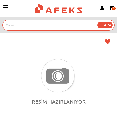
0
Üye Girişi
Üye Ol
Google İle Bağlan