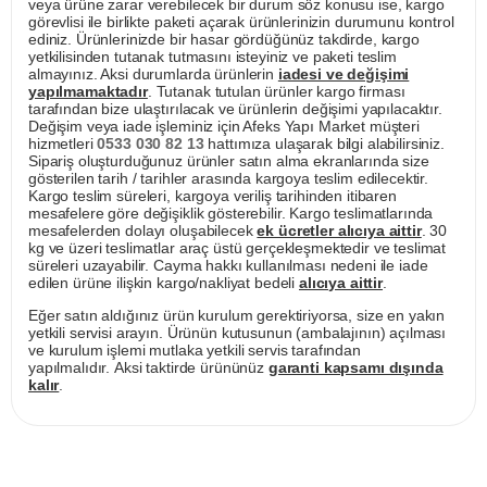
veya ürüne zarar verebilecek bir durum söz konusu ise, kargo
görevlisi ile birlikte paketi açarak ürünlerinizin durumunu kontrol
ediniz. Ürünlerinizde bir hasar gördüğünüz takdirde, kargo
yetkilisinden tutanak tutmasını isteyiniz ve paketi teslim
almayınız. Aksi durumlarda ürünlerin
iadesi ve değişimi
yapılmamaktadır
. Tutanak tutulan ürünler kargo firması
tarafından bize ulaştırılacak ve ürünlerin değişimi yapılacaktır.
Değişim veya iade işleminiz için Afeks Yapı Market müşteri
hizmetleri
0533 030 82 13
hattımıza ulaşarak bilgi alabilirsiniz.
Sipariş oluşturduğunuz ürünler satın alma ekranlarında size
gösterilen tarih / tarihler arasında kargoya teslim edilecektir.
Kargo teslim süreleri, kargoya veriliş tarihinden itibaren
mesafelere göre değişiklik gösterebilir. Kargo teslimatlarında
mesafelerden dolayı oluşabilecek
ek ücretler alıcıya aittir
. 30
kg ve üzeri teslimatlar araç üstü gerçekleşmektedir ve teslimat
süreleri uzayabilir. Cayma hakkı kullanılması nedeni ile iade
edilen ürüne ilişkin kargo/nakliyat bedeli
alıcıya aittir
.
Eğer satın aldığınız ürün kurulum gerektiriyorsa, size en yakın
yetkili servisi arayın. Ürünün kutusunun (ambalajının) açılması
ve kurulum işlemi mutlaka yetkili servis tarafından
yapılmalıdır. Aksi taktirde ürününüz
garanti kapsamı dışında
kalır
.