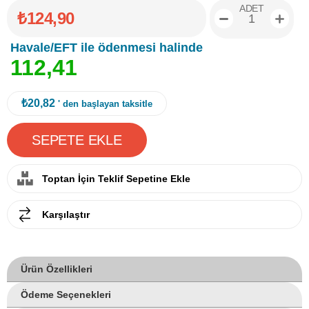
ADET
₺124,90
Havale/EFT ile ödenmesi halinde
1
1
2
,
4
1
₺20,82
' den başlayan taksitle
Toptan İçin Teklif Sepetine Ekle
Karşılaştır
Ürün Özellikleri
Ödeme Seçenekleri