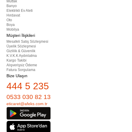
Mutfak
Banyo
Elektrikli Ev Aleti
Hırdavat
Oto
Boya
Mobilya
Müşteri İlişkileri
Mesafeli Satış Sözleşmesi
Üyelik Sözleşmesi
Gizlilik & Güvenlik
K.V.K.K Aydınlatma
Kargo Takibi
Alışverişsiz Ödeme
Fatura Sorgulama
Bize Ulaşın
444 5 235
0533 030 82 13
eticaret@afeks.com.tr