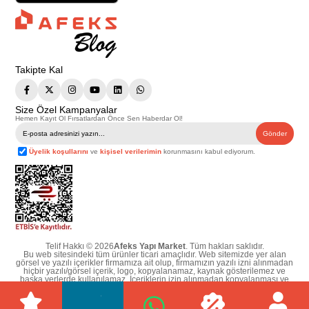
Takipte Kal
Size Özel Kampanyalar
Hemen Kayıt Ol Fırsatlardan Önce Sen Haberdar Ol!
Gönder
Üyelik koşullarını
ve
kişisel verilerimin
korunmasını kabul ediyorum.
Telif Hakkı © 2026
Afeks Yapı Market
. Tüm hakları saklıdır.
Bu web sitesindeki tüm ürünler ticari amaçlıdır. Web sitemizde yer alan
görsel ve yazılı içerikler firmamıza ait olup, firmamızın yazılı izni alınmadan
hiçbir yazılı/görsel içerik, logo, kopyalanamaz, kaynak gösterilemez ve
başka yerlerde kullanılamaz. İçeriklerin izin alınmadan kopyalanması ve
kullanılması 5846 sayılı Fikir ve Sanat Eserleri Yasasına göre suçtur.