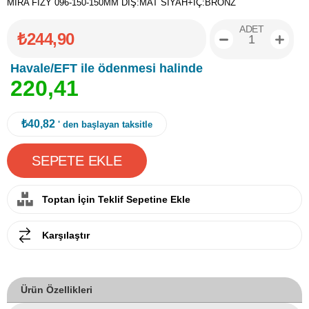
MİRA FİZY 096-150-150MM DIŞ:MAT SİYAH+İÇ:BRONZ
ADET
₺244,90
Havale/EFT ile ödenmesi halinde
2
2
0
,
4
1
₺40,82
' den başlayan taksitle
Toptan İçin Teklif Sepetine Ekle
Karşılaştır
Ürün Özellikleri