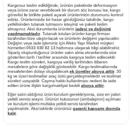
Kargonuz teslim edildiğinde, ürünün paketinde deformasyon
veya ürüne zarar verebilecek bir durum söz konusu ise, kargo
görevlisi ile birlikte paketi açarak ürünlerinizin durumunu kontrol
ediniz. Ürünlerinizde bir hasar gördüğünüz takdirde, kargo
yetkilisinden tutanak tutmasını isteyiniz ve paketi teslim
almayınız. Aksi durumlarda ürünlerin
iadesi ve değişimi
yapılmamaktadır
. Tutanak tutulan ürünler kargo firması
tarafından bize ulaştırılacak ve ürünlerin değişimi yapılacaktır.
Değişim veya iade işleminiz için Afeks Yapı Market müşteri
hizmetleri
0533 030 82 13
hattımıza ulaşarak bilgi alabilirsiniz.
Sipariş oluşturduğunuz ürünler satın alma ekranlarında size
gösterilen tarih / tarihler arasında kargoya teslim edilecektir.
Kargo teslim süreleri, kargoya veriliş tarihinden itibaren
mesafelere göre değişiklik gösterebilir. Kargo teslimatlarında
mesafelerden dolayı oluşabilecek
ek ücretler alıcıya aittir
. 30
kg ve üzeri teslimatlar araç üstü gerçekleşmektedir ve teslimat
süreleri uzayabilir. Cayma hakkı kullanılması nedeni ile iade
edilen ürüne ilişkin kargo/nakliyat bedeli
alıcıya aittir
.
Eğer satın aldığınız ürün kurulum gerektiriyorsa, size en yakın
yetkili servisi arayın. Ürünün kutusunun (ambalajının) açılması
ve kurulum işlemi mutlaka yetkili servis tarafından
yapılmalıdır. Aksi taktirde ürününüz
garanti kapsamı dışında
kalır
.