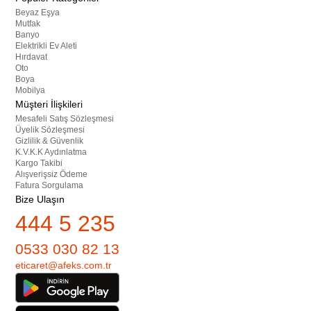
Beyaz Eşya
Mutfak
Banyo
Elektrikli Ev Aleti
Hırdavat
Oto
Boya
Mobilya
Müşteri İlişkileri
Mesafeli Satış Sözleşmesi
Üyelik Sözleşmesi
Gizlilik & Güvenlik
K.V.K.K Aydınlatma
Kargo Takibi
Alışverişsiz Ödeme
Fatura Sorgulama
Bize Ulaşın
444 5 235
0533 030 82 13
eticaret@afeks.com.tr