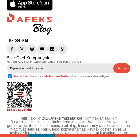
Takipte Kal
Size Özel Kampanyalar
Hemen Kayıt Ol Fırsatlardan Önce Sen Haberdar Ol!
Gönder
Üyelik koşullarını
ve
kişisel verilerimin
korunmasını kabul ediyorum.
Telif Hakkı © 2026
Afeks Yapı Market
. Tüm hakları saklıdır.
Bu web sitesindeki tüm ürünler ticari amaçlıdır. Web sitemizde yer alan
görsel ve yazılı içerikler firmamıza ait olup, firmamızın yazılı izni alınmadan
hiçbir yazılı/görsel içerik, logo, kopyalanamaz, kaynak gösterilemez ve
başka yerlerde kullanılamaz. İçeriklerin izin alınmadan kopyalanması ve
kullanılması 5846 sayılı Fikir ve Sanat Eserleri Yasasına göre suçtur.