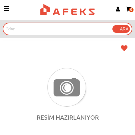
0
Üye Girişi
Üye Ol
Google İle Bağlan