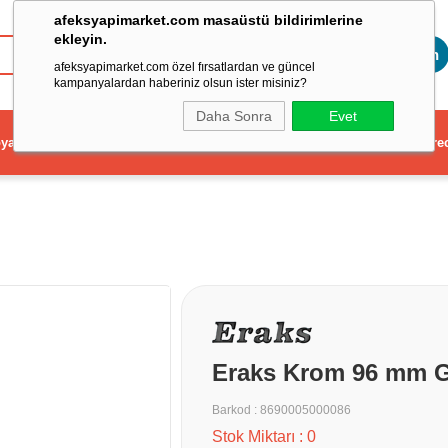
afeksyapimarket.com masaüstü bildirimlerine
ekleyin.
Toptan
afeksyapimarket.com özel fırsatlardan ve güncel
kampanyalardan haberiniz olsun ister misiniz?
Daha Sonra
Evet
ya
Elektrikli El Aleti
Aydınlatma ve Elektrik
Dekorasyon ve Ev Gere
Eraks Krom 96 mm G
Barkod
:
8690005000086
Stok Miktarı
:
0