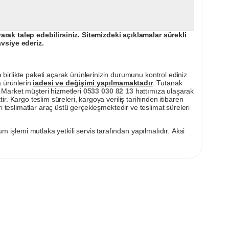
ak talep edebilirsiniz. Sitemizdeki açıklamalar sürekli
avsiye ederiz.
irlikte paketi açarak ürünlerinizin durumunu kontrol ediniz.
a ürünlerin
iadesi ve değişimi yapılmamaktadır
. Tutanak
pı Market müşteri hizmetleri
0533 030 82 13
hattımıza ulaşarak
ir. Kargo teslim süreleri, kargoya veriliş tarihinden itibaren
i teslimatlar araç üstü gerçekleşmektedir ve teslimat süreleri
m işlemi mutlaka yetkili servis tarafından yapılmalıdır. Aksi