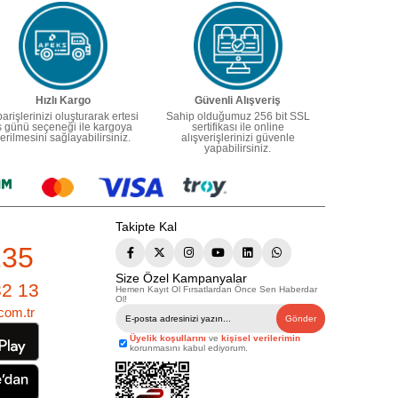
Hızlı Kargo
Güvenli Alışveriş
parişlerinizi oluşturarak ertesi
Sahip olduğumuz 256 bit SSL
ş günü seçeneği ile kargoya
sertifikası ile online
erilmesini sağlayabilirsiniz.
alışverişlerinizi güvenle
yapabilirsiniz.
Takipte Kal
235
Size Özel Kampanyalar
82 13
Hemen Kayıt Ol Fırsatlardan Önce Sen Haberdar
Ol!
com.tr
Gönder
Üyelik koşullarını
ve
kişisel verilerimin
korunmasını kabul ediyorum.