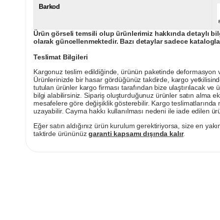
Barkod
Ürün görseli temsili olup ürünlerimiz hakkında detaylı bil
olarak güncellenmektedir. Bazı detaylar sadece kataloglar
Teslimat Bilgileri
Kargonuz teslim edildiğinde, ürünün paketinde deformasyon vey
Ürünlerinizde bir hasar gördüğünüz takdirde, kargo yetkilisind
tutulan ürünler kargo firması tarafından bize ulaştırılacak ve 
bilgi alabilirsiniz. Sipariş oluşturduğunuz ürünler satın alma ek
mesafelere göre değişiklik gösterebilir. Kargo teslimatlarınd
uzayabilir. Cayma hakkı kullanılması nedeni ile iade edilen ürü
Eğer satın aldığınız ürün kurulum gerektiriyorsa, size en yakın
taktirde ürününüz
garanti kapsamı dışında kalır
.