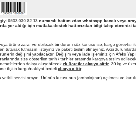
giyi
0533 030 82 13
numaralı hattımızdan whatsapp kanalı veya arayar
da yer aldığı için mutlaka destek hattımızdan bilgi talep etmenizi t
a ürüne zarar verebilecek bir durum söz konusu ise, kargo görevlisi ile b
en tutanak tutmasını isteyiniz ve paketi teslim almayınız. Aksi durumlard
ürünlerin değişimi yapılacaktır. Değişim veya iade işleminiz için Afeks Ya
ranlarında size gösterilen tarih / tarihler arasında kargoya teslim edilecekt
a mesafelerden dolayı oluşabilecek
ek ücretler alıcıya aittir
. 30 kg ve üzer
ne ilişkin kargo/nakliyat bedeli
alıcıya aittir
.
 yetkili servisi arayın. Ürünün kutusunun (ambalajının) açılması ve kurulu