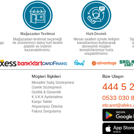
Mağazadan Teslimat
Hızlı Destek
Mağazadan teslimat seçeneği
Mesai saatleri içinde iletişim
Si
rgo
ile ürünlerinizi daha hızlı teslim
kanallarımızı kullanarak
i
alabilir ve indirim
deneyimli müşteri
v
kazanabilirsiniz.
temsilcilerimize hızla
ulaşabilirisiniz.
Müşteri İlişkileri
Bize Ulaşın
Mesafeli Satış Sözleşmesi
444 5 
Üyelik Sözleşmesi
Gizlilik & Güvenlik
0533 030 
K.V.K.K Aydınlatma
Kargo Takibi
eticaret@afeks.
Alışverişsiz Ödeme
Fatura Sorgulama