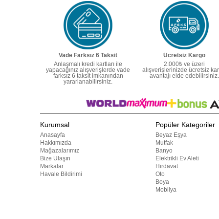
Vade Farksız 6 Taksit
Ücretsiz Kargo
Anlaşmalı kredi kartları ile
2.000₺ ve üzeri
yapacağınız alışverişlerde vade
alışverişlerinizde ücretsiz ka
farksız 6 taksit imkanından
avantajı elde edebilirsiniz.
yararlanabilirsiniz.
Kurumsal
Popüler Kategoriler
Anasayfa
Beyaz Eşya
Hakkımızda
Mutfak
Mağazalarımız
Banyo
Bize Ulaşın
Elektrikli Ev Aleti
Markalar
Hırdavat
Havale Bildirimi
Oto
Boya
Mobilya