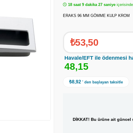
18 saat 9 dakika 26 saniye
içerisinde
ERAKS 96 MM GÖMME KULP KROM
₺53,50
Havale/EFT ile ödenmesi h
4
8
,
1
5
₺8,92
' den başlayan taksitle
DİKKAT! Bu ürüne ait güncel s