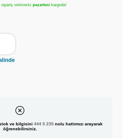
 sipariş verirseniz
pazartesi
kargoda!
alinde
tok ve bilgisini
444 5 235
nolu hattımızı arayarak
öğrenebilirsiniz.