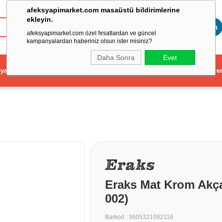
afeksyapimarket.com masaüstü bildirimlerine
ekleyin.
Toptan
afeksyapimarket.com özel fırsatlardan ve güncel
kampanyalardan haberiniz olsun ister misiniz?
Daha Sonra
Evet
ya
Elektrikli El Aleti
Aydınlatma ve Elektrik
Dekorasyon ve Ev Gere
Eraks Mat Krom Akça
002)
Barkod
:
3605321082116