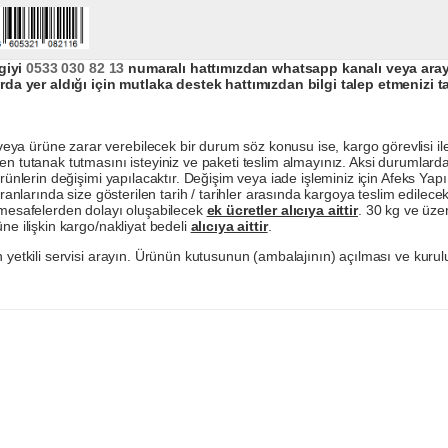
giyi
0533 030 82 13
numaralı hattımızdan whatsapp kanalı veya arayar
da yer aldığı için mutlaka destek hattımızdan bilgi talep etmenizi t
a ürüne zarar verebilecek bir durum söz konusu ise, kargo görevlisi ile b
en tutanak tutmasını isteyiniz ve paketi teslim almayınız. Aksi durumlard
ürünlerin değişimi yapılacaktır. Değişim veya iade işleminiz için Afeks Ya
ranlarında size gösterilen tarih / tarihler arasında kargoya teslim edilecekt
a mesafelerden dolayı oluşabilecek
ek ücretler alıcıya aittir
. 30 kg ve üzer
ne ilişkin kargo/nakliyat bedeli
alıcıya aittir
.
 yetkili servisi arayın. Ürünün kutusunun (ambalajının) açılması ve kurulu