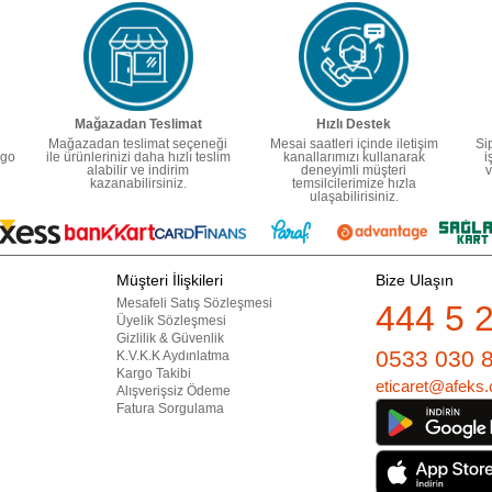
Mağazadan Teslimat
Hızlı Destek
Mağazadan teslimat seçeneği
Mesai saatleri içinde iletişim
Si
rgo
ile ürünlerinizi daha hızlı teslim
kanallarımızı kullanarak
i
alabilir ve indirim
deneyimli müşteri
v
kazanabilirsiniz.
temsilcilerimize hızla
ulaşabilirisiniz.
Müşteri İlişkileri
Bize Ulaşın
Mesafeli Satış Sözleşmesi
444 5 
Üyelik Sözleşmesi
Gizlilik & Güvenlik
0533 030 
K.V.K.K Aydınlatma
Kargo Takibi
eticaret@afeks.
Alışverişsiz Ödeme
Fatura Sorgulama