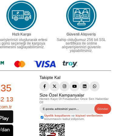
Hızlı Kargo
Güvenli Alışveriş
parişlerinizi oluşturarak ertesi
Sahip olduğumuz 256 bit SSL
ş günü seçeneği ile kargoya
sertifikası ile online
erilmesini sağlayabilirsiniz.
alışverişlerinizi güvenle
yapabilirsiniz.
Takipte Kal
235
Size Özel Kampanyalar
82 13
Hemen Kayıt Ol Fırsatlardan Önce Sen Haberdar
Ol!
com.tr
Gönder
Üyelik koşullarını
ve
kişisel verilerimin
korunmasını kabul ediyorum.