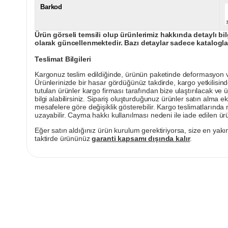
Barkod
Ürün görseli temsili olup ürünlerimiz hakkında detaylı bil
olarak güncellenmektedir. Bazı detaylar sadece kataloglar
Teslimat Bilgileri
Kargonuz teslim edildiğinde, ürünün paketinde deformasyon vey
Ürünlerinizde bir hasar gördüğünüz takdirde, kargo yetkilisind
tutulan ürünler kargo firması tarafından bize ulaştırılacak ve 
bilgi alabilirsiniz. Sipariş oluşturduğunuz ürünler satın alma ek
mesafelere göre değişiklik gösterebilir. Kargo teslimatlarınd
uzayabilir. Cayma hakkı kullanılması nedeni ile iade edilen ürü
Eğer satın aldığınız ürün kurulum gerektiriyorsa, size en yakın
taktirde ürününüz
garanti kapsamı dışında kalır
.