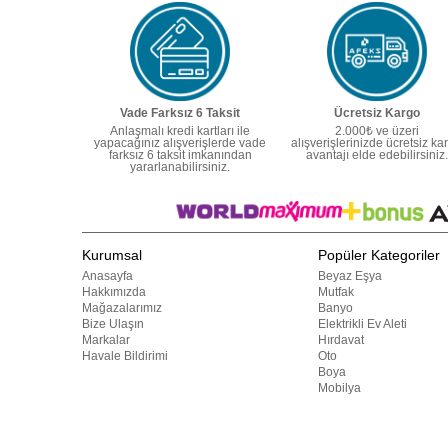
Vade Farksız 6 Taksit
Ücretsiz Kargo
Anlaşmalı kredi kartları ile
2.000₺ ve üzeri
yapacağınız alışverişlerde vade
alışverişlerinizde ücretsiz ka
farksız 6 taksit imkanından
avantajı elde edebilirsiniz.
yararlanabilirsiniz.
Kurumsal
Popüler Kategoriler
Anasayfa
Beyaz Eşya
Hakkımızda
Mutfak
Mağazalarımız
Banyo
Bize Ulaşın
Elektrikli Ev Aleti
Markalar
Hırdavat
Havale Bildirimi
Oto
Boya
Mobilya