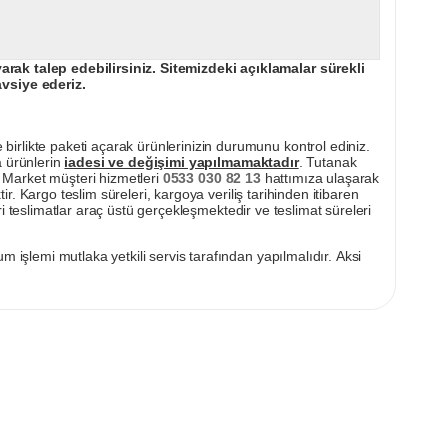
ak talep edebilirsiniz. Sitemizdeki açıklamalar sürekli
avsiye ederiz.
irlikte paketi açarak ürünlerinizin durumunu kontrol ediniz.
a ürünlerin
iadesi ve değişimi yapılmamaktadır
. Tutanak
pı Market müşteri hizmetleri
0533 030 82 13
hattımıza ulaşarak
ir. Kargo teslim süreleri, kargoya veriliş tarihinden itibaren
i teslimatlar araç üstü gerçekleşmektedir ve teslimat süreleri
m işlemi mutlaka yetkili servis tarafından yapılmalıdır. Aksi