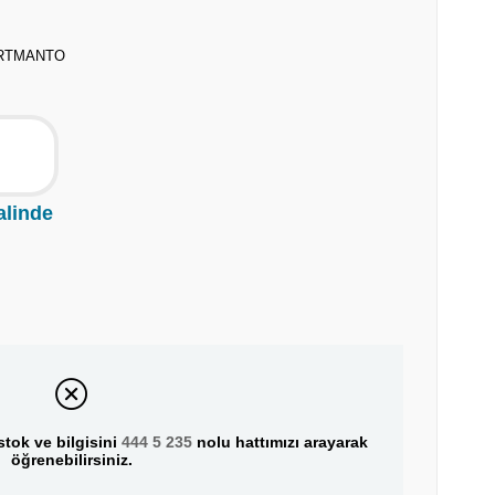
ORTMANTO
alinde
tok ve bilgisini
444 5 235
nolu hattımızı arayarak
öğrenebilirsiniz.