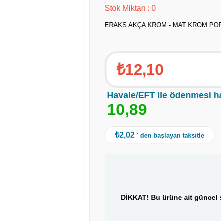
Stok Miktarı
:
0
ERAKS AKÇA KROM - MAT KROM P
₺12,10
Havale/EFT ile ödenmesi h
1
0
,
8
9
₺2,02
' den başlayan taksitle
DİKKAT! Bu ürüne ait güncel s