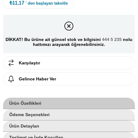
₺11,17
' den başlayan taksitle
DİKKAT! Bu ürüne ait güncel stok ve bilgisini
444 5 235
nolu
hattımızı arayarak öğrenebilirsiniz.
Karşılaştır
Gelince Haber Ver
Ürün Özellikleri
Ödeme Seçenekleri
Ürün Detayları
Teslimat ve İade Koşulları