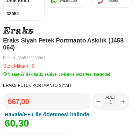
Ürün Kodu:
Whatsapp
Telefon
38054
Eraks Siyah Petek Portmanto Askılık (1458
064)
Barkod
:
3605323880963
Stok Miktarı
:
0
5 saat 27 dakika 11 saniye
içerisinde
pazartesi kargoda!
ERAKS PETEK PORTMANTO SİYAH
ADET
₺67,00
Havale/EFT ile ödenmesi halinde
6
0
,
3
0