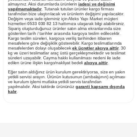
almayınız. Aksi durumlarda ürünlerin
iadesi ve değişimi
yapılmamaktadır
. Tutanak tutulan ürünler kargo firması
tarafından bize ulaştırılacak ve ürünlerin değişimi yapılacaktır.
Değişim veya iade işleminiz için Afeks Yapı Market müşteri
hizmetleri
0533 030 82 13
hattımıza ulaşarak bilgi alabilirsiniz.
Sipariş oluşturduğunuz ürünler satın alma ekranlarında size
gösterilen tarih / tarihler arasında kargoya teslim edilecektir.
Kargo teslim süreleri, kargoya veriliş tarihinden itibaren
mesafelere göre değişiklik gösterebilir. Kargo teslimatlarında
mesafelerden dolayı oluşabilecek
ek ücretler alıcıya aittir
. 30
kg ve üzeri teslimatlar araç üstü gerçekleşmektedir ve teslimat
süreleri uzayabilir. Cayma hakkı kullanılması nedeni ile iade
edilen ürüne ilişkin kargo/nakliyat bedeli
alıcıya aittir
.
Eğer satın aldığınız ürün kurulum gerektiriyorsa, size en yakın
yetkili servisi arayın. Ürünün kutusunun (ambalajının) açılması
ve kurulum işlemi mutlaka yetkili servis tarafından
yapılmalıdır. Aksi taktirde ürününüz
garanti kapsamı dışında
kalır
.