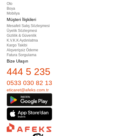
Oto
Boya
Mobilya
Müşteri İlişkileri
Mesafeli Satış Sözleşmesi
Üyelik Sözleşmesi
Gizlilik & Güvenlik
K.V.K.K Aydınlatma
Kargo Takibi
Alışverişsiz Ödeme
Fatura Sorgulama
Bize Ulaşın
444 5 235
0533 030 82 13
eticaret@afeks.com.tr