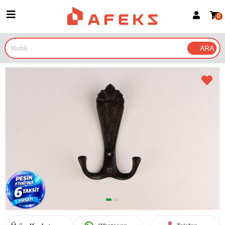
0
Üye Girişi
Üye Ol
Google İle Bağlan