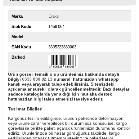
Marka
Eraks
Stok Kodu
1458 064
Model
EAN Kodu
3605323880963
Barkod
Ürün görseli temsili olup ürünlerimiz hakkında detaylı
bilgiyi
0533 030 82 13
numaralı hattımızdan whatsapp
kanalı veya arayarak talep edebilirsiniz. Sitemizdeki
açıklamalar sürekli olarak güncellenmektedir. Bazı detaylar
sadece kataloglarda yer aldığı için mutlaka destek
hattımızdan bilgi talep etmenizi tavsiye ederiz.
Teslimat Bilgileri
Kargonuz teslim edildiğinde, ürünün paketinde deformasyon
veya ürüne zarar verebilecek bir durum söz konusu ise, kargo
görevlisi ile birlikte paketi açarak ürünlerinizin durumunu kontrol
ediniz. Ürünlerinizde bir hasar gördüğünüz takdirde, kargo
yetkilisinden tutanak tutmasını isteyiniz ve paketi teslim