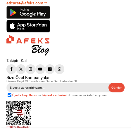
eticaret@afeks.com.tr
Takipte Kal
Size Özel Kampanyalar
Hemen Kayıt Ol Fırsatlardan Önce Sen Haberdar Ol!
Gönder
Üyelik koşullarını
ve
kişisel verilerimin
korunmasını kabul ediyorum.