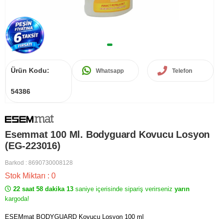
Ürün Kodu:
Whatsapp
Telefon
54386
Esemmat 100 Ml. Bodyguard Kovucu Losyon
(EG-223016)
Barkod
:
8690730008128
Stok Miktarı
:
0
22 saat 58 dakika 13
saniye içerisinde sipariş verirseniz
yarın
kargoda!
ESEMmat BODYGUARD Kovucu Losyon 100 ml