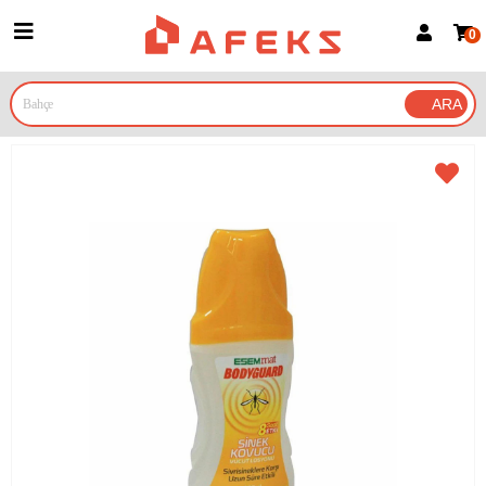
0
Üye Girişi
Üye Ol
Google İle Bağlan