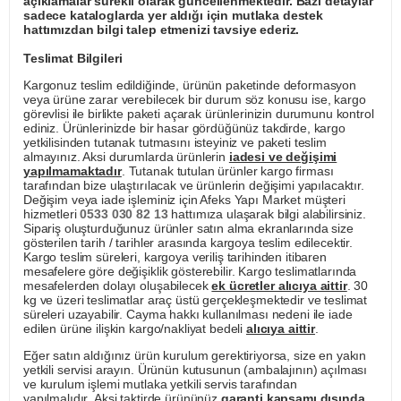
açıklamalar sürekli olarak güncellenmektedir. Bazı detaylar
sadece kataloglarda yer aldığı için mutlaka destek
hattımızdan bilgi talep etmenizi tavsiye ederiz.
Teslimat Bilgileri
Kargonuz teslim edildiğinde, ürünün paketinde deformasyon
veya ürüne zarar verebilecek bir durum söz konusu ise, kargo
görevlisi ile birlikte paketi açarak ürünlerinizin durumunu kontrol
ediniz. Ürünlerinizde bir hasar gördüğünüz takdirde, kargo
yetkilisinden tutanak tutmasını isteyiniz ve paketi teslim
almayınız. Aksi durumlarda ürünlerin
iadesi ve değişimi
yapılmamaktadır
. Tutanak tutulan ürünler kargo firması
tarafından bize ulaştırılacak ve ürünlerin değişimi yapılacaktır.
Değişim veya iade işleminiz için Afeks Yapı Market müşteri
hizmetleri
0533 030 82 13
hattımıza ulaşarak bilgi alabilirsiniz.
Sipariş oluşturduğunuz ürünler satın alma ekranlarında size
gösterilen tarih / tarihler arasında kargoya teslim edilecektir.
Kargo teslim süreleri, kargoya veriliş tarihinden itibaren
mesafelere göre değişiklik gösterebilir. Kargo teslimatlarında
mesafelerden dolayı oluşabilecek
ek ücretler alıcıya aittir
. 30
kg ve üzeri teslimatlar araç üstü gerçekleşmektedir ve teslimat
süreleri uzayabilir. Cayma hakkı kullanılması nedeni ile iade
edilen ürüne ilişkin kargo/nakliyat bedeli
alıcıya aittir
.
Eğer satın aldığınız ürün kurulum gerektiriyorsa, size en yakın
yetkili servisi arayın. Ürünün kutusunun (ambalajının) açılması
ve kurulum işlemi mutlaka yetkili servis tarafından
yapılmalıdır. Aksi taktirde ürününüz
garanti kapsamı dışında