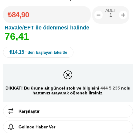
ADET
₺84,90
Havale/EFT ile ödenmesi halinde
7
6
,
4
1
₺14,15
' den başlayan taksitle
DİKKAT! Bu ürüne ait güncel stok ve bilgisini
444 5 235
nolu
hattımızı arayarak öğrenebilirsiniz.
Karşılaştır
Gelince Haber Ver