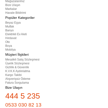
Mağazalarımız
Bize Ulaşın
Markalar
Havale Bildirimi
Popüler Kategoriler
Beyaz Eşya
Mutfak
Banyo
Elektrikli Ev Aleti
Hırdavat
Oto
Boya
Mobilya
Müşteri İlişkileri
Mesafeli Satış Sözleşmesi
Üyelik Sözleşmesi
Gizlilik & Güvenlik
K.V.K.K Aydınlatma
Kargo Takibi
Alışverişsiz Ödeme
Fatura Sorgulama
Bize Ulaşın
444 5 235
0533 030 82 13