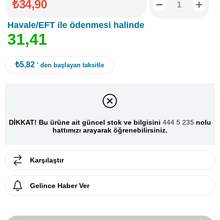
₺34,90
Havale/EFT ile ödenmesi halinde
3
1
,
4
1
₺5,82
' den başlayan taksitle
DİKKAT! Bu ürüne ait güncel stok ve bilgisini
444 5 235
nolu
hattımızı arayarak öğrenebilirsiniz.
Karşılaştır
Gelince Haber Ver