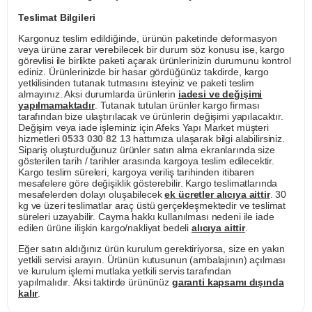
Teslimat Bilgileri
Kargonuz teslim edildiğinde, ürünün paketinde deformasyon
veya ürüne zarar verebilecek bir durum söz konusu ise, kargo
görevlisi ile birlikte paketi açarak ürünlerinizin durumunu kontrol
ediniz. Ürünlerinizde bir hasar gördüğünüz takdirde, kargo
yetkilisinden tutanak tutmasını isteyiniz ve paketi teslim
almayınız. Aksi durumlarda ürünlerin
iadesi ve değişimi
yapılmamaktadır
. Tutanak tutulan ürünler kargo firması
tarafından bize ulaştırılacak ve ürünlerin değişimi yapılacaktır.
Değişim veya iade işleminiz için Afeks Yapı Market müşteri
hizmetleri
0533 030 82 13
hattımıza ulaşarak bilgi alabilirsiniz.
Sipariş oluşturduğunuz ürünler satın alma ekranlarında size
gösterilen tarih / tarihler arasında kargoya teslim edilecektir.
Kargo teslim süreleri, kargoya veriliş tarihinden itibaren
mesafelere göre değişiklik gösterebilir. Kargo teslimatlarında
mesafelerden dolayı oluşabilecek
ek ücretler alıcıya aittir
. 30
kg ve üzeri teslimatlar araç üstü gerçekleşmektedir ve teslimat
süreleri uzayabilir. Cayma hakkı kullanılması nedeni ile iade
edilen ürüne ilişkin kargo/nakliyat bedeli
alıcıya aittir
.
Eğer satın aldığınız ürün kurulum gerektiriyorsa, size en yakın
yetkili servisi arayın. Ürünün kutusunun (ambalajının) açılması
ve kurulum işlemi mutlaka yetkili servis tarafından
yapılmalıdır. Aksi taktirde ürününüz
garanti kapsamı dışında
kalır
.