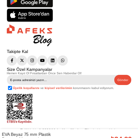
Takipte Kal
Size Özel Kampanyalar
Hemen Kayıt Ol Fırsatlardan Önce Sen Haberdar Ol!
Gönder
Üyelik koşullarını
ve
kişisel verilerimin
korunmasını kabul ediyorum.
Telif Hakkı © 2026
Afeks Yapı Market
. Tüm hakları saklıdır.
EVA Beyaz 75 mm Plastik
Bu web sitesindeki tüm ürünler ticari amaçlıdır. Web sitemizde yer alan
görsel ve yazılı içerikler firmamıza ait olup, firmamızın yazılı izni alınmadan