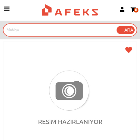
0
Üye Girişi
Üye Ol
Google İle Bağlan