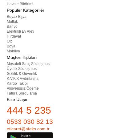
Havale Bildirimi
Popüler Kategoriler
Beyaz Eşya
Mutfak
Banyo
Elektrikli Ev Aleti
Hırdavat
Oto
Boya
Mobilya
Müşteri İlişkileri
Mesafeli Satış Sözleşmesi
Üyelik Sözleşmesi
Gizlilik & Güvenlik
K.V.K.K Aydınlatma
Kargo Takibi
Alışverişsiz Ödeme
Fatura Sorgulama
Bize Ulaşın
444 5 235
0533 030 82 13
eticaret@afeks.com.tr