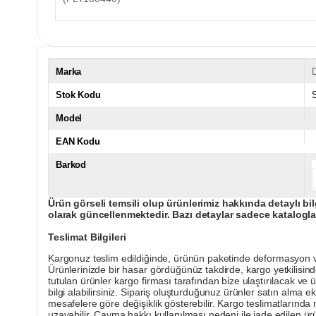
Marka
D
Stok Kodu
Model
EAN Kodu
Barkod
Ürün görseli temsili olup ürünlerimiz hakkında detaylı bil
olarak güncellenmektedir. Bazı detaylar sadece kataloglar
Teslimat Bilgileri
Kargonuz teslim edildiğinde, ürünün paketinde deformasyon vey
Ürünlerinizde bir hasar gördüğünüz takdirde, kargo yetkilisind
tutulan ürünler kargo firması tarafından bize ulaştırılacak ve 
bilgi alabilirsiniz. Sipariş oluşturduğunuz ürünler satın alma ek
mesafelere göre değişiklik gösterebilir. Kargo teslimatlarınd
uzayabilir. Cayma hakkı kullanılması nedeni ile iade edilen ürü