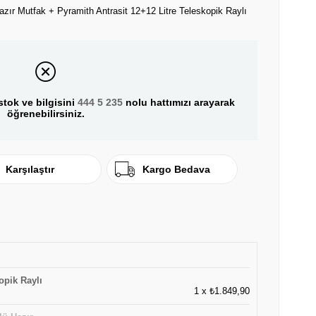
azır Mutfak + Pyramith Antrasit 12+12 Litre Teleskopik Raylı
tok ve bilgisini
444 5 235
nolu hattımızı arayarak
öğrenebilirsiniz.
Karşılaştır
Kargo Bedava
opik Raylı
1
x
₺1.849,90