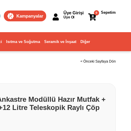
Üye Girişi
Sepetim
0
Kampanyalar
Üye Ol
ci
Isıtma ve Soğutma
Seramik ve İnşaat
Diğer
< Önceki Sayfaya Dön
 Ankastre Modüllü Hazır Mutfak +
+12 Litre Teleskopik Raylı Çöp