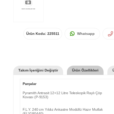
Ürün Kodu:
225511
Whatsapp
Takım İçeriğini Değiştir
Ürün Özellikleri
Parçalar
Pyramith Antrasit 12+12 Litre Teleskopik Raylı Çöp
Kovası (P-9153)
F.L.Y. 240 cm Yıldız Ankastre Modüllü Hazır Mutfak
(FLY180440)