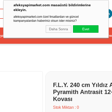
afeksyapimarket.com masaüstü bildirimlerine
ekleyin.
Toptan
afeksyapimarket.com özel fırsatlardan ve güncel
kampanyalardan haberiniz olsun ister misiniz?
Daha Sonra
Evet
ya
Elektrikli El Aleti
Aydınlatma ve Elektrik
Dekorasyon ve Ev Gere
F.L.Y. 240 cm Yıldız
Pyramith Antrasit 12
Kovası
Stok Miktarı
:
0