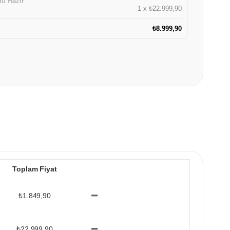
lü Hazır
1
x
₺22.999,90
₺8.999,90
Toplam Fiyat
₺1.849,90
₺22.999,90