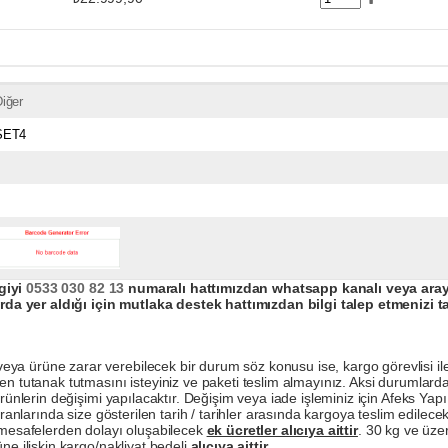
iğer
SET4
giyi
0533 030 82 13
numaralı hattımızdan whatsapp kanalı veya arayar
da yer aldığı için mutlaka destek hattımızdan bilgi talep etmenizi t
a ürüne zarar verebilecek bir durum söz konusu ise, kargo görevlisi ile b
en tutanak tutmasını isteyiniz ve paketi teslim almayınız. Aksi durumlard
ürünlerin değişimi yapılacaktır. Değişim veya iade işleminiz için Afeks Ya
ranlarında size gösterilen tarih / tarihler arasında kargoya teslim edilecekt
a mesafelerden dolayı oluşabilecek
ek ücretler alıcıya aittir
. 30 kg ve üzer
ne ilişkin kargo/nakliyat bedeli
alıcıya aittir
.