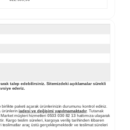
ak talep edebilirsiniz. Sitemizdeki açıklamalar sürekli
avsiye ederiz.
irlikte paketi açarak ürünlerinizin durumunu kontrol ediniz.
a ürünlerin
iadesi ve değişimi yapılmamaktadır
. Tutanak
pı Market müşteri hizmetleri
0533 030 82 13
hattımıza ulaşarak
ir. Kargo teslim süreleri, kargoya veriliş tarihinden itibaren
i teslimatlar araç üstü gerçekleşmektedir ve teslimat süreleri