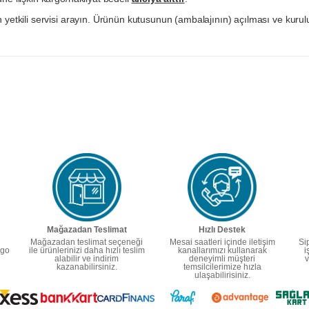
 yetkili servisi arayın. Ürünün kutusunun (ambalajının) açılması ve kurulu
Mağazadan Teslimat
Hızlı Destek
Mağazadan teslimat seçeneği
Mesai saatleri içinde iletişim
Si
rgo
ile ürünlerinizi daha hızlı teslim
kanallarımızı kullanarak
i
alabilir ve indirim
deneyimli müşteri
v
kazanabilirsiniz.
temsilcilerimize hızla
ulaşabilirisiniz.