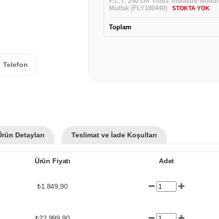
F.L.Y. 240 cm Yıldız Ankastre Modül
Mutfak (FLY180440)
STOKTA YOK
Toplam
Telefon
Ürün Detayları
Teslimat ve İade Koşulları
Ürün Fiyatı
Adet
₺1.849,90
₺22.999,90