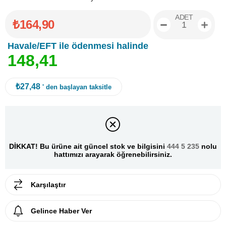
ADET
₺164,90
Havale/EFT ile ödenmesi halinde
1
4
8
,
4
1
₺27,48
' den başlayan taksitle
DİKKAT! Bu ürüne ait güncel stok ve bilgisini
444 5 235
nolu
hattımızı arayarak öğrenebilirsiniz.
Karşılaştır
Gelince Haber Ver