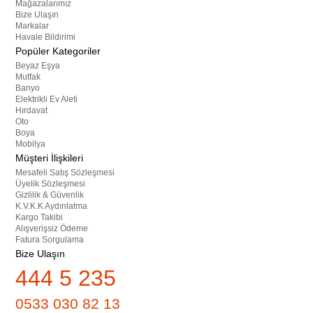
Mağazalarımız
Bize Ulaşın
Markalar
Havale Bildirimi
Popüler Kategoriler
Beyaz Eşya
Mutfak
Banyo
Elektrikli Ev Aleti
Hırdavat
Oto
Boya
Mobilya
Müşteri İlişkileri
Mesafeli Satış Sözleşmesi
Üyelik Sözleşmesi
Gizlilik & Güvenlik
K.V.K.K Aydınlatma
Kargo Takibi
Alışverişsiz Ödeme
Fatura Sorgulama
Bize Ulaşın
444 5 235
0533 030 82 13