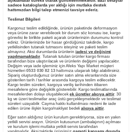
açıklamalar sürekli olarak güncellenmektedir. Bazı detaylar
sadece kataloglarda yer aldığı için mutlaka destek
hattımızdan bilgi talep etmenizi tavsiye ederiz.
Teslimat Bilgileri
Kargonuz teslim edildiğinde, ürünün paketinde deformasyon
veya ürüne zarar verebilecek bir durum söz konusu ise, kargo
görevlisi ile birlikte paketi açarak ürünlerinizin durumunu kontrol
ediniz. Ürünlerinizde bir hasar gördüğünüz takdirde, kargo
yetkilisinden tutanak tutmasını isteyiniz ve paketi teslim
almayınız. Aksi durumlarda ürünlerin
iadesi ve değişimi
yapılmamaktadır
. Tutanak tutulan ürünler kargo firması
tarafından bize ulaştırılacak ve ürünlerin değişimi yapılacaktır.
Değişim veya iade işleminiz için Afeks Yapı Market müşteri
hizmetleri
0533 030 82 13
hattımıza ulaşarak bilgi alabilirsiniz.
Sipariş oluşturduğunuz ürünler satın alma ekranlarında size
gösterilen tarih / tarihler arasında kargoya teslim edilecektir.
Kargo teslim süreleri, kargoya veriliş tarihinden itibaren
mesafelere göre değişiklik gösterebilir. Kargo teslimatlarında
mesafelerden dolayı oluşabilecek
ek ücretler alıcıya aittir
. 30
kg ve üzeri teslimatlar araç üstü gerçekleşmektedir ve teslimat
süreleri uzayabilir. Cayma hakkı kullanılması nedeni ile iade
edilen ürüne ilişkin kargo/nakliyat bedeli
alıcıya aittir
.
Eğer satın aldığınız ürün kurulum gerektiriyorsa, size en yakın
yetkili servisi arayın. Ürünün kutusunun (ambalajının) açılması
ve kurulum işlemi mutlaka yetkili servis tarafından
yapılmalıdır. Aksi taktirde ürününüz
garanti kapsamı dışında