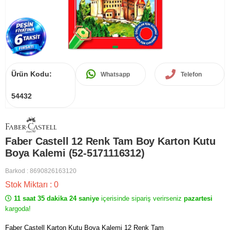
Ürün Kodu:
Whatsapp
Telefon
54432
Faber Castell 12 Renk Tam Boy Karton Kutu
Boya Kalemi (52-5171116312)
Barkod
:
8690826163120
Stok Miktarı
:
0
11 saat 35 dakika 23 saniye
içerisinde sipariş verirseniz
pazartesi
kargoda!
Faber Castell Karton Kutu Boya Kalemi 12 Renk Tam