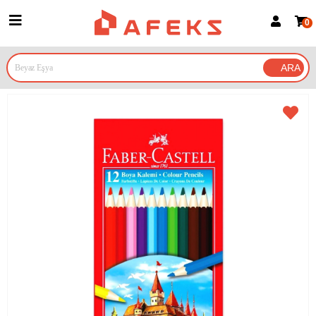
0
Üye Girişi
Üye Ol
Google İle Bağlan