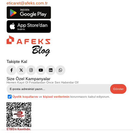
eticaret@afeks.com.tr
Takipte Kal
Size Özel Kampanyalar
Hemen Kayıt Ol Fırsatlardan Önce Sen Haberdar Ol!
Gönder
Üyelik koşullarını
ve
kişisel verilerimin
korunmasını kabul ediyorum.