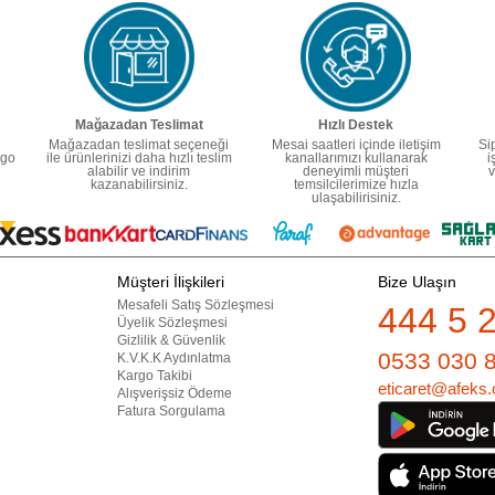
Mağazadan Teslimat
Hızlı Destek
Mağazadan teslimat seçeneği
Mesai saatleri içinde iletişim
Si
rgo
ile ürünlerinizi daha hızlı teslim
kanallarımızı kullanarak
i
alabilir ve indirim
deneyimli müşteri
v
kazanabilirsiniz.
temsilcilerimize hızla
ulaşabilirisiniz.
Müşteri İlişkileri
Bize Ulaşın
Mesafeli Satış Sözleşmesi
444 5 
Üyelik Sözleşmesi
Gizlilik & Güvenlik
0533 030 
K.V.K.K Aydınlatma
Kargo Takibi
eticaret@afeks.
Alışverişsiz Ödeme
Fatura Sorgulama