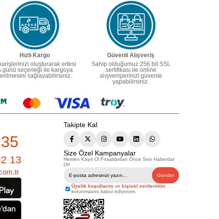
Hızlı Kargo
Güvenli Alışveriş
parişlerinizi oluşturarak ertesi
Sahip olduğumuz 256 bit SSL
ş günü seçeneği ile kargoya
sertifikası ile online
erilmesini sağlayabilirsiniz.
alışverişlerinizi güvenle
yapabilirsiniz.
Takipte Kal
235
Size Özel Kampanyalar
82 13
Hemen Kayıt Ol Fırsatlardan Önce Sen Haberdar
Ol!
com.tr
Gönder
Üyelik koşullarını
ve
kişisel verilerimin
korunmasını kabul ediyorum.