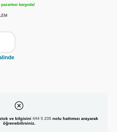
pazartesi kargoda!
ALEM
alinde
tok ve bilgisini
444 5 235
nolu hattımızı arayarak
öğrenebilirsiniz.