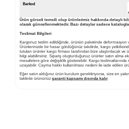
Barkod
Ürün görseli temsili olup ürünlerimiz hakkında detaylı bil
olarak güncellenmektedir. Bazı detaylar sadece kataloglar
Teslimat Bilgileri
Kargonuz teslim edildiğinde, ürünün paketinde deformasyon vey
Ürünlerinizde bir hasar gördüğünüz takdirde, kargo yetkilisind
tutulan ürünler kargo firması tarafından bize ulaştırılacak ve 
bilgi alabilirsiniz. Sipariş oluşturduğunuz ürünler satın alma ek
mesafelere göre değişiklik gösterebilir. Kargo teslimatlarınd
uzayabilir. Cayma hakkı kullanılması nedeni ile iade edilen ürü
Eğer satın aldığınız ürün kurulum gerektiriyorsa, size en yakın
taktirde ürününüz
garanti kapsamı dışında kalır
.