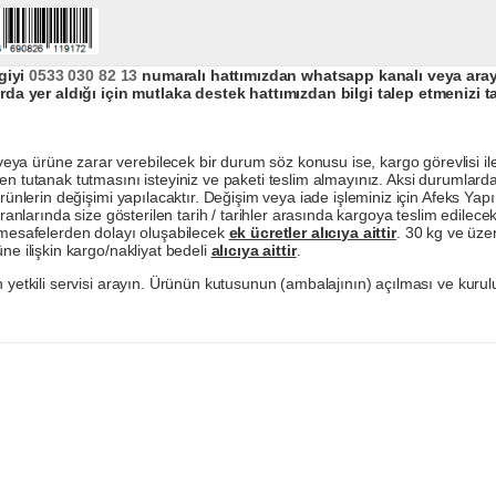
giyi
0533 030 82 13
numaralı hattımızdan whatsapp kanalı veya arayar
da yer aldığı için mutlaka destek hattımızdan bilgi talep etmenizi t
a ürüne zarar verebilecek bir durum söz konusu ise, kargo görevlisi ile b
en tutanak tutmasını isteyiniz ve paketi teslim almayınız. Aksi durumlard
ürünlerin değişimi yapılacaktır. Değişim veya iade işleminiz için Afeks Ya
ranlarında size gösterilen tarih / tarihler arasında kargoya teslim edilecekt
a mesafelerden dolayı oluşabilecek
ek ücretler alıcıya aittir
. 30 kg ve üzer
ne ilişkin kargo/nakliyat bedeli
alıcıya aittir
.
 yetkili servisi arayın. Ürünün kutusunun (ambalajının) açılması ve kurulu