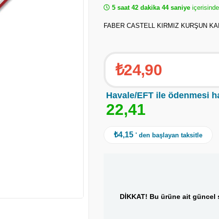
5 saat 42 dakika 43 saniye
içerisinde
FABER CASTELL KIRMIZ KURŞUN K
₺24,90
Havale/EFT ile ödenmesi h
2
2
,
4
1
₺4,15
' den başlayan taksitle
DİKKAT! Bu ürüne ait güncel s