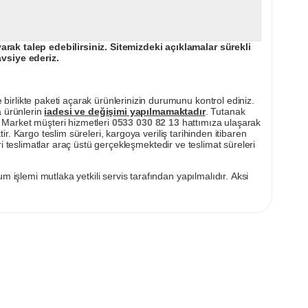
ak talep edebilirsiniz. Sitemizdeki açıklamalar sürekli
avsiye ederiz.
irlikte paketi açarak ürünlerinizin durumunu kontrol ediniz.
a ürünlerin
iadesi ve değişimi yapılmamaktadır
. Tutanak
pı Market müşteri hizmetleri
0533 030 82 13
hattımıza ulaşarak
ir. Kargo teslim süreleri, kargoya veriliş tarihinden itibaren
i teslimatlar araç üstü gerçekleşmektedir ve teslimat süreleri
m işlemi mutlaka yetkili servis tarafından yapılmalıdır. Aksi