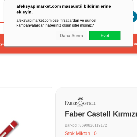
afeksyapimarket.com masaüstü bildirimlerine
ekleyin.
Toptan
afeksyapimarket.com özel fırsatlardan ve güncel
kampanyalardan haberiniz olsun ister misiniz?
Daha Sonra
Evet
ya
Elektrikli El Aleti
Aydınlatma ve Elektrik
Dekorasyon ve Ev Gere
Faber Castell Kırmı
Barkod
:
8690826119172
Stok Miktarı
:
0