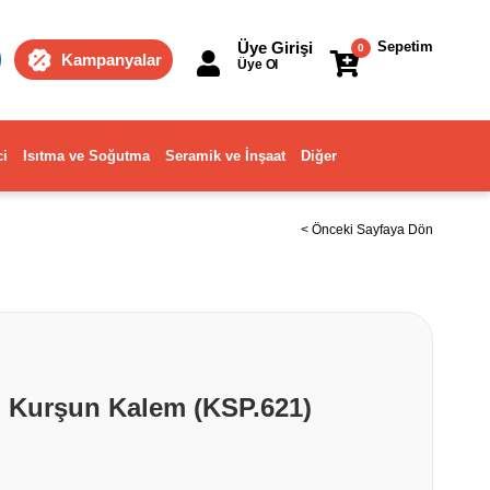
Üye Girişi
Sepetim
0
Kampanyalar
Üye Ol
ci
Isıtma ve Soğutma
Seramik ve İnşaat
Diğer
< Önceki Sayfaya Dön
zı Kurşun Kalem (KSP.621)