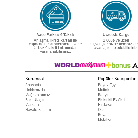
Vade Farksız 6 Taksit
Ücretsiz Kargo
Anlaşmalı kredi kartları ile
2.000₺ ve üzeri
yapacağınız alışverişlerde vade
alışverişlerinizde ücretsiz ka
farksız 6 taksit imkanından
avantajı elde edebilirsiniz.
yararlanabilirsiniz.
Kurumsal
Popüler Kategoriler
Anasayfa
Beyaz Eşya
Hakkımızda
Mutfak
Mağazalarımız
Banyo
Bize Ulaşın
Elektrikli Ev Aleti
Markalar
Hırdavat
Havale Bildirimi
Oto
Boya
Mobilya