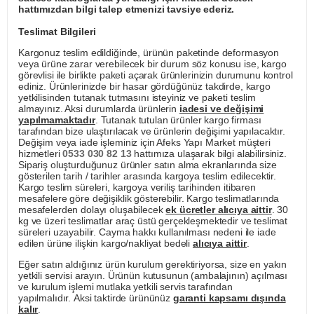
hattımızdan bilgi talep etmenizi tavsiye ederiz.
Teslimat Bilgileri
Kargonuz teslim edildiğinde, ürünün paketinde deformasyon
veya ürüne zarar verebilecek bir durum söz konusu ise, kargo
görevlisi ile birlikte paketi açarak ürünlerinizin durumunu kontrol
ediniz. Ürünlerinizde bir hasar gördüğünüz takdirde, kargo
yetkilisinden tutanak tutmasını isteyiniz ve paketi teslim
almayınız. Aksi durumlarda ürünlerin
iadesi ve değişimi
yapılmamaktadır
. Tutanak tutulan ürünler kargo firması
tarafından bize ulaştırılacak ve ürünlerin değişimi yapılacaktır.
Değişim veya iade işleminiz için Afeks Yapı Market müşteri
hizmetleri
0533 030 82 13
hattımıza ulaşarak bilgi alabilirsiniz.
Sipariş oluşturduğunuz ürünler satın alma ekranlarında size
gösterilen tarih / tarihler arasında kargoya teslim edilecektir.
Kargo teslim süreleri, kargoya veriliş tarihinden itibaren
mesafelere göre değişiklik gösterebilir. Kargo teslimatlarında
mesafelerden dolayı oluşabilecek
ek ücretler alıcıya aittir
. 30
kg ve üzeri teslimatlar araç üstü gerçekleşmektedir ve teslimat
süreleri uzayabilir. Cayma hakkı kullanılması nedeni ile iade
edilen ürüne ilişkin kargo/nakliyat bedeli
alıcıya aittir
.
Eğer satın aldığınız ürün kurulum gerektiriyorsa, size en yakın
yetkili servisi arayın. Ürünün kutusunun (ambalajının) açılması
ve kurulum işlemi mutlaka yetkili servis tarafından
yapılmalıdır. Aksi taktirde ürününüz
garanti kapsamı dışında
kalır
.