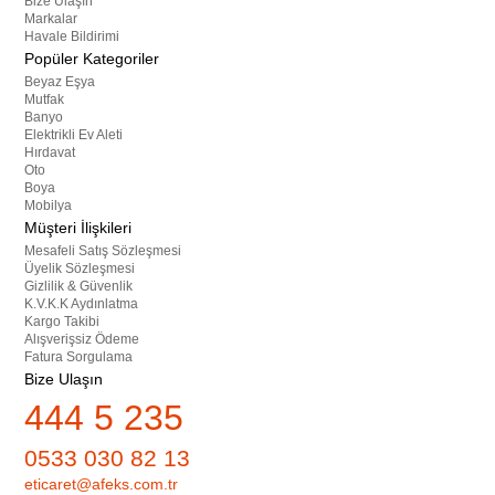
Bize Ulaşın
Markalar
Havale Bildirimi
Popüler Kategoriler
Beyaz Eşya
Mutfak
Banyo
Elektrikli Ev Aleti
Hırdavat
Oto
Boya
Mobilya
Müşteri İlişkileri
Mesafeli Satış Sözleşmesi
Üyelik Sözleşmesi
Gizlilik & Güvenlik
K.V.K.K Aydınlatma
Kargo Takibi
Alışverişsiz Ödeme
Fatura Sorgulama
Bize Ulaşın
444 5 235
0533 030 82 13
eticaret@afeks.com.tr