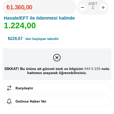
ADET
₺1.360,00
Havale/EFT ile ödenmesi halinde
1
.
2
2
4
,
0
0
₺226,67
' den başlayan taksitle
DİKKAT! Bu ürüne ait güncel stok ve bilgisini
444 5 235
nolu
hattımızı arayarak öğrenebilirsiniz.
Karşılaştır
Gelince Haber Ver