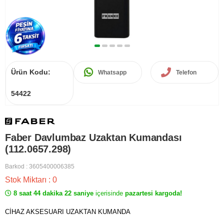
Ürün Kodu:
Whatsapp
Telefon
54422
Faber Davlumbaz Uzaktan Kumandası
(112.0657.298)
Barkod
:
3605400006385
Stok Miktarı
:
0
8 saat 44 dakika 22 saniye
içerisinde
pazartesi kargoda!
CİHAZ AKSESUARI UZAKTAN KUMANDA