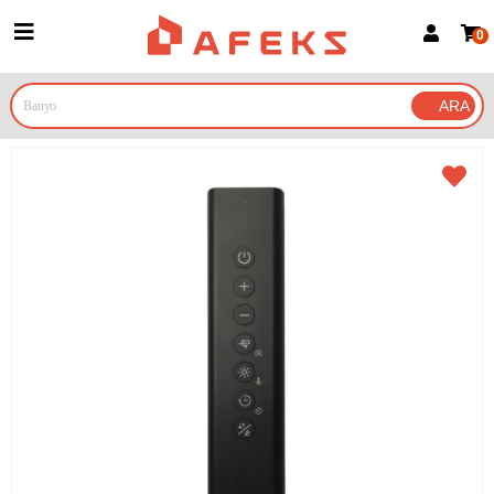
0
Üye Girişi
Üye Ol
Google İle Bağlan