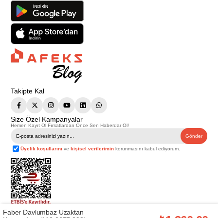
Takipte Kal
Size Özel Kampanyalar
Hemen Kayıt Ol Fırsatlardan Önce Sen Haberdar Ol!
Gönder
Üyelik koşullarını
ve
kişisel verilerimin
korunmasını kabul ediyorum.
Faber Davlumbaz Uzaktan
Telif Hakkı © 2026
Afeks Yapı Market
. Tüm hakları saklıdır.