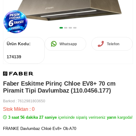
Ürün Kodu:
Whatsapp
Telefon
174139
Faber Eskitme Pirinç Chloe EV8+ 70 cm
Piramit Tipi Davlumbaz (110.0456.177)
Barkod
:
7612981803650
Stok Miktarı
:
0
3 saat 56 dakika 27 saniye
içerisinde sipariş verirseniz
yarın
kargoda!
FRANKE Davlumbaz Chloè Ev8+ Ob A70