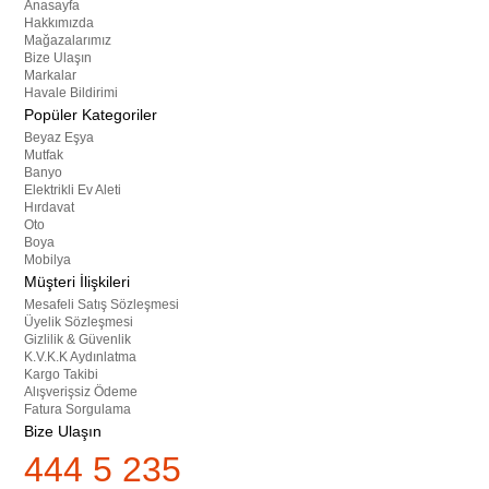
Anasayfa
Hakkımızda
Mağazalarımız
Bize Ulaşın
Markalar
Havale Bildirimi
Popüler Kategoriler
Beyaz Eşya
Mutfak
Banyo
Elektrikli Ev Aleti
Hırdavat
Oto
Boya
Mobilya
Müşteri İlişkileri
Mesafeli Satış Sözleşmesi
Üyelik Sözleşmesi
Gizlilik & Güvenlik
K.V.K.K Aydınlatma
Kargo Takibi
Alışverişsiz Ödeme
Fatura Sorgulama
Bize Ulaşın
444 5 235