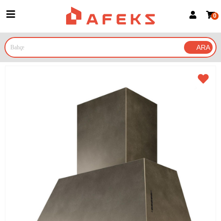
0
Üye Girişi
Üye Ol
Google İle Bağlan