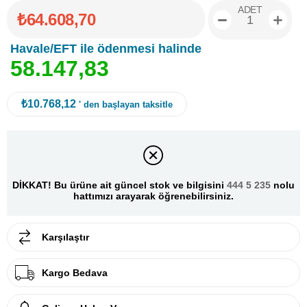
ADET
₺64.608,70
Havale/EFT ile ödenmesi halinde
5
8
.
1
4
7
,
8
3
₺10.768,12
' den başlayan taksitle
DİKKAT! Bu ürüne ait güncel stok ve bilgisini
444 5 235
nolu
hattımızı arayarak öğrenebilirsiniz.
Karşılaştır
Kargo Bedava