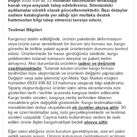
bilgiyi
0533 030 82 13
numaralı hattımızdan whatsapp
kanalı veya arayarak talep edebilirsiniz. Sitemizdeki
açıklamalar sürekli olarak güncellenmektedir. Bazı detaylar
sadece kataloglarda yer aldığı için mutlaka destek
hattımızdan bilgi talep etmenizi tavsiye ederiz.
Teslimat Bilgileri
Kargonuz teslim edildiğinde, ürünün paketinde deformasyon
veya ürüne zarar verebilecek bir durum söz konusu ise, kargo
görevlisi ile birlikte paketi açarak ürünlerinizin durumunu kontrol
ediniz. Ürünlerinizde bir hasar gördüğünüz takdirde, kargo
yetkilisinden tutanak tutmasını isteyiniz ve paketi teslim
almayınız. Aksi durumlarda ürünlerin
iadesi ve değişimi
yapılmamaktadır
. Tutanak tutulan ürünler kargo firması
tarafından bize ulaştırılacak ve ürünlerin değişimi yapılacaktır.
Değişim veya iade işleminiz için Afeks Yapı Market müşteri
hizmetleri
0533 030 82 13
hattımıza ulaşarak bilgi alabilirsiniz.
Sipariş oluşturduğunuz ürünler satın alma ekranlarında size
gösterilen tarih / tarihler arasında kargoya teslim edilecektir.
Kargo teslim süreleri, kargoya veriliş tarihinden itibaren
mesafelere göre değişiklik gösterebilir. Kargo teslimatlarında
mesafelerden dolayı oluşabilecek
ek ücretler alıcıya aittir
. 30
kg ve üzeri teslimatlar araç üstü gerçekleşmektedir ve teslimat
süreleri uzayabilir. Cayma hakkı kullanılması nedeni ile iade
edilen ürüne ilişkin kargo/nakliyat bedeli
alıcıya aittir
.
Eğer satın aldığınız ürün kurulum gerektiriyorsa, size en yakın
yetkili servisi arayın. Ürünün kutusunun (ambalajının) açılması