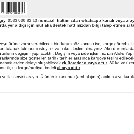
giyi
0533 030 82 13
numaralı hattımızdan whatsapp kanalı veya arayar
da yer aldığı için mutlaka destek hattımızdan bilgi talep etmenizi t
a ürüne zarar verebilecek bir durum söz konusu ise, kargo görevlisi ile b
en tutanak tutmasını isteyiniz ve paketi teslim almayınız. Aksi durumlard
ürünlerin değişimi yapılacaktır. Değişim veya iade işleminiz için Afeks Ya
ranlarında size gösterilen tarih / tarihler arasında kargoya teslim edilecekt
a mesafelerden dolayı oluşabilecek
ek ücretler alıcıya aittir
. 30 kg ve üzer
ne ilişkin kargo/nakliyat bedeli
alıcıya aittir
.
 yetkili servisi arayın. Ürünün kutusunun (ambalajının) açılması ve kurulu