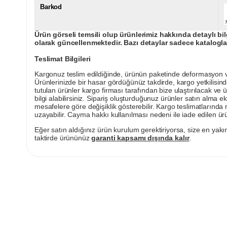
Barkod
Ürün görseli temsili olup ürünlerimiz hakkında detaylı bil
olarak güncellenmektedir. Bazı detaylar sadece kataloglar
Teslimat Bilgileri
Kargonuz teslim edildiğinde, ürünün paketinde deformasyon vey
Ürünlerinizde bir hasar gördüğünüz takdirde, kargo yetkilisind
tutulan ürünler kargo firması tarafından bize ulaştırılacak ve 
bilgi alabilirsiniz. Sipariş oluşturduğunuz ürünler satın alma ek
mesafelere göre değişiklik gösterebilir. Kargo teslimatlarınd
uzayabilir. Cayma hakkı kullanılması nedeni ile iade edilen ürü
Eğer satın aldığınız ürün kurulum gerektiriyorsa, size en yakın
taktirde ürününüz
garanti kapsamı dışında kalır
.