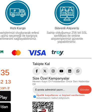
Hızlı Kargo
Güvenli Alışveriş
parişlerinizi oluşturarak ertesi
Sahip olduğumuz 256 bit SSL
ş günü seçeneği ile kargoya
sertifikası ile online
erilmesini sağlayabilirsiniz.
alışverişlerinizi güvenle
yapabilirsiniz.
Takipte Kal
235
Size Özel Kampanyalar
82 13
Hemen Kayıt Ol Fırsatlardan Önce Sen Haberdar
Ol!
com.tr
Gönder
Üyelik koşullarını
ve
kişisel verilerimin
korunmasını kabul ediyorum.