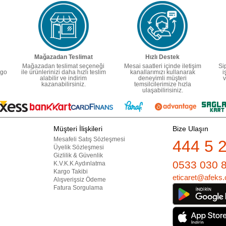
Mağazadan Teslimat
Hızlı Destek
Mağazadan teslimat seçeneği
Mesai saatleri içinde iletişim
Si
rgo
ile ürünlerinizi daha hızlı teslim
kanallarımızı kullanarak
i
alabilir ve indirim
deneyimli müşteri
v
kazanabilirsiniz.
temsilcilerimize hızla
ulaşabilirisiniz.
Müşteri İlişkileri
Bize Ulaşın
Mesafeli Satış Sözleşmesi
444 5 
Üyelik Sözleşmesi
Gizlilik & Güvenlik
0533 030 
K.V.K.K Aydınlatma
Kargo Takibi
eticaret@afeks.
Alışverişsiz Ödeme
Fatura Sorgulama