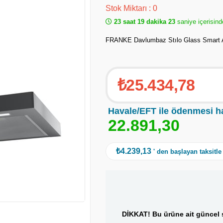
Stok Miktarı
:
0
23 saat 19 dakika 22
saniye içerisind
FRANKE Davlumbaz Stılo Glass Smart
₺25.434,78
Havale/EFT ile ödenmesi h
2
2
.
8
9
1
,
3
0
₺4.239,13
' den başlayan taksitle
DİKKAT! Bu ürüne ait güncel s