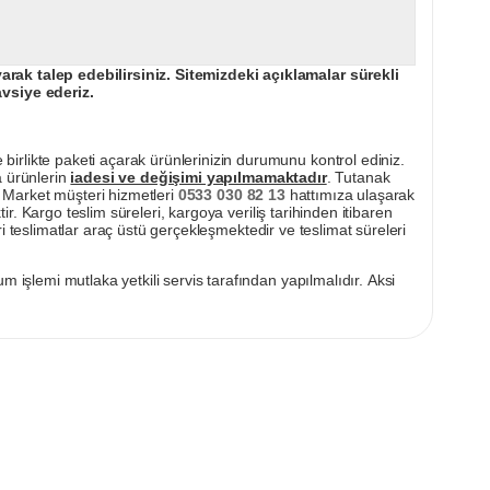
ak talep edebilirsiniz. Sitemizdeki açıklamalar sürekli
avsiye ederiz.
irlikte paketi açarak ürünlerinizin durumunu kontrol ediniz.
a ürünlerin
iadesi ve değişimi yapılmamaktadır
. Tutanak
pı Market müşteri hizmetleri
0533 030 82 13
hattımıza ulaşarak
ir. Kargo teslim süreleri, kargoya veriliş tarihinden itibaren
i teslimatlar araç üstü gerçekleşmektedir ve teslimat süreleri
m işlemi mutlaka yetkili servis tarafından yapılmalıdır. Aksi