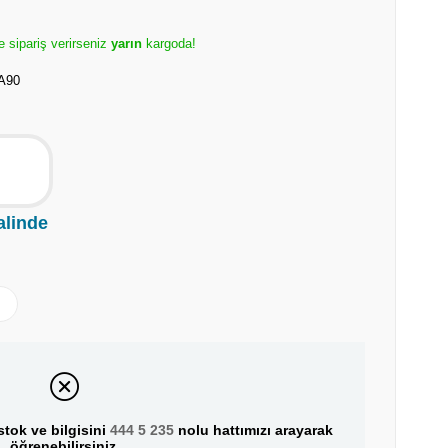
e sipariş verirseniz
yarın
kargoda!
 A90
alinde
tok ve bilgisini
444 5 235
nolu hattımızı arayarak
öğrenebilirsiniz.