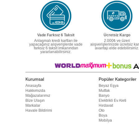
Vade Farksız 6 Taksit
Ücretsiz Kargo
Anlaşmalı kredi kartları ile
2.000₺ ve üzeri
yapacağınız alışverişlerde vade
alışverişlerinizde ücretsiz ka
farksız 6 taksit imkanından
avantajı elde edebilirsiniz.
yararlanabilirsiniz.
Kurumsal
Popüler Kategoriler
Anasayfa
Beyaz Eşya
Hakkımızda
Mutfak
Mağazalarımız
Banyo
Bize Ulaşın
Elektrikli Ev Aleti
Markalar
Hırdavat
Havale Bildirimi
Oto
Boya
Mobilya