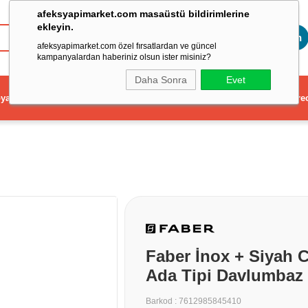
afeksyapimarket.com masaüstü bildirimlerine
ekleyin.
Toptan
afeksyapimarket.com özel fırsatlardan ve güncel
kampanyalardan haberiniz olsun ister misiniz?
Daha Sonra
Evet
ya
Elektrikli El Aleti
Aydınlatma ve Elektrik
Dekorasyon ve Ev Gere
Faber İnox + Siyah 
Ada Tipi Davlumbaz 
Barkod
:
7612985845410