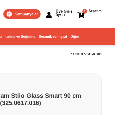
Üye Girişi
Sepetim
0
Kampanyalar
Üye Ol
ci
Isıtma ve Soğutma
Seramik ve İnşaat
Diğer
< Önceki Sayfaya Dön
Cam Stilo Glass Smart 90 cm
(325.0617.016)