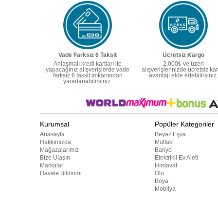
Vade Farksız 6 Taksit
Ücretsiz Kargo
Anlaşmalı kredi kartları ile
2.000₺ ve üzeri
yapacağınız alışverişlerde vade
alışverişlerinizde ücretsiz ka
farksız 6 taksit imkanından
avantajı elde edebilirsiniz.
yararlanabilirsiniz.
Kurumsal
Popüler Kategoriler
Anasayfa
Beyaz Eşya
Hakkımızda
Mutfak
Mağazalarımız
Banyo
Bize Ulaşın
Elektrikli Ev Aleti
Markalar
Hırdavat
Havale Bildirimi
Oto
Boya
Mobilya