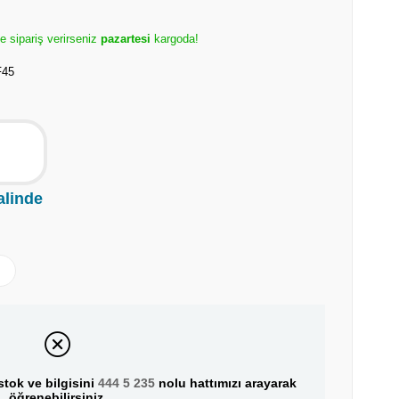
e sipariş verirseniz
pazartesi
kargoda!
F45
alinde
tok ve bilgisini
444 5 235
nolu hattımızı arayarak
öğrenebilirsiniz.