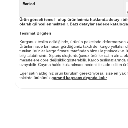
Barkod
Ürün görseli temsili olup ürünlerimiz hakkında detaylı bil
olarak güncellenmektedir. Bazı detaylar sadece kataloglar
Teslimat Bilgileri
Kargonuz teslim edildiğinde, ürünün paketinde deformasyon vey
Ürünlerinizde bir hasar gördüğünüz takdirde, kargo yetkilisind
tutulan ürünler kargo firması tarafından bize ulaştırılacak ve 
bilgi alabilirsiniz. Sipariş oluşturduğunuz ürünler satın alma ek
mesafelere göre değişiklik gösterebilir. Kargo teslimatlarınd
uzayabilir. Cayma hakkı kullanılması nedeni ile iade edilen ürü
Eğer satın aldığınız ürün kurulum gerektiriyorsa, size en yakın
taktirde ürününüz
garanti kapsamı dışında kalır
.