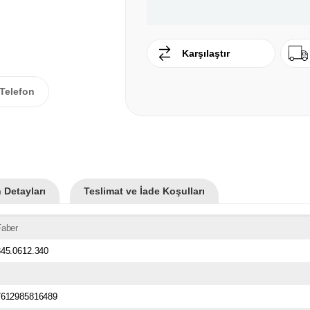
Karşılaştır
Telefon
 Detayları
Teslimat ve İade Koşulları
Faber
345.0612.340
7612985816489