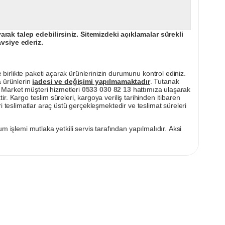
ak talep edebilirsiniz. Sitemizdeki açıklamalar sürekli
avsiye ederiz.
irlikte paketi açarak ürünlerinizin durumunu kontrol ediniz.
a ürünlerin
iadesi ve değişimi yapılmamaktadır
. Tutanak
pı Market müşteri hizmetleri
0533 030 82 13
hattımıza ulaşarak
ir. Kargo teslim süreleri, kargoya veriliş tarihinden itibaren
i teslimatlar araç üstü gerçekleşmektedir ve teslimat süreleri
m işlemi mutlaka yetkili servis tarafından yapılmalıdır. Aksi