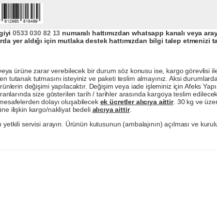
giyi
0533 030 82 13
numaralı hattımızdan whatsapp kanalı veya arayar
da yer aldığı için mutlaka destek hattımızdan bilgi talep etmenizi t
a ürüne zarar verebilecek bir durum söz konusu ise, kargo görevlisi ile b
en tutanak tutmasını isteyiniz ve paketi teslim almayınız. Aksi durumlard
ürünlerin değişimi yapılacaktır. Değişim veya iade işleminiz için Afeks Ya
ranlarında size gösterilen tarih / tarihler arasında kargoya teslim edilecekt
a mesafelerden dolayı oluşabilecek
ek ücretler alıcıya aittir
. 30 kg ve üzer
ne ilişkin kargo/nakliyat bedeli
alıcıya aittir
.
 yetkili servisi arayın. Ürünün kutusunun (ambalajının) açılması ve kurulu