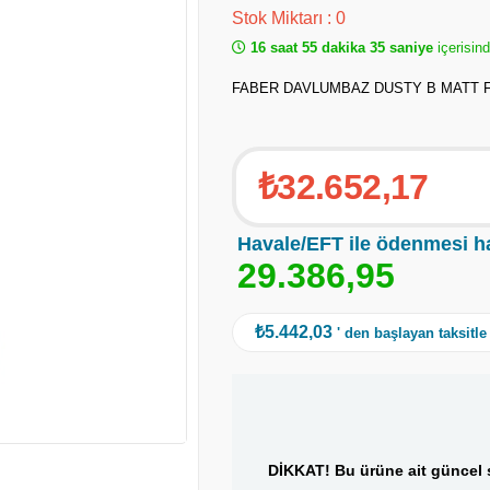
Stok Miktarı
:
0
16 saat 55 dakika 34 saniye
içerisind
FABER DAVLUMBAZ DUSTY B MATT 
₺32.652,17
Havale/EFT ile ödenmesi h
2
9
.
3
8
6
,
9
5
₺5.442,03
' den başlayan taksitle
DİKKAT! Bu ürüne ait güncel s