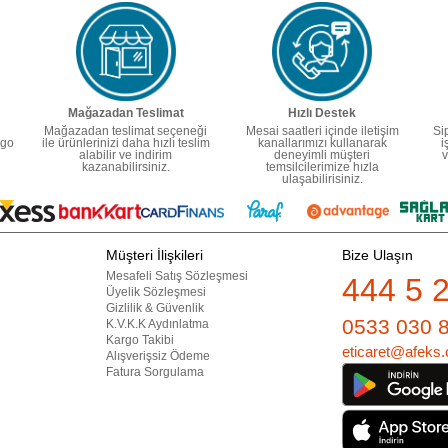
Mağazadan Teslimat
Hızlı Destek
Mağazadan teslimat seçeneği
Mesai saatleri içinde iletişim
Si
rgo
ile ürünlerinizi daha hızlı teslim
kanallarımızı kullanarak
i
alabilir ve indirim
deneyimli müşteri
v
kazanabilirsiniz.
temsilcilerimize hızla
ulaşabilirisiniz.
Müşteri İlişkileri
Bize Ulaşın
Mesafeli Satış Sözleşmesi
444 5 
Üyelik Sözleşmesi
Gizlilik & Güvenlik
0533 030 
K.V.K.K Aydınlatma
Kargo Takibi
eticaret@afeks.
Alışverişsiz Ödeme
Fatura Sorgulama