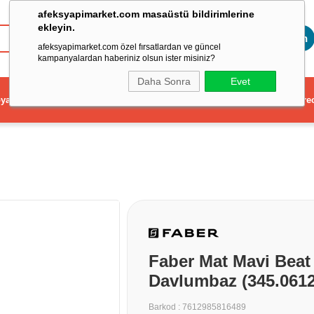
afeksyapimarket.com masaüstü bildirimlerine
ekleyin.
Toptan
afeksyapimarket.com özel fırsatlardan ve güncel
kampanyalardan haberiniz olsun ister misiniz?
Daha Sonra
Evet
ya
Elektrikli El Aleti
Aydınlatma ve Elektrik
Dekorasyon ve Ev Gere
Faber Mat Mavi Beat
Davlumbaz (345.0612
Barkod
:
7612985816489