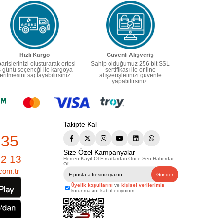
Hızlı Kargo
Güvenli Alışveriş
parişlerinizi oluşturarak ertesi
Sahip olduğumuz 256 bit SSL
ş günü seçeneği ile kargoya
sertifikası ile online
erilmesini sağlayabilirsiniz.
alışverişlerinizi güvenle
yapabilirsiniz.
Takipte Kal
235
Size Özel Kampanyalar
82 13
Hemen Kayıt Ol Fırsatlardan Önce Sen Haberdar
Ol!
com.tr
Gönder
Üyelik koşullarını
ve
kişisel verilerimin
korunmasını kabul ediyorum.