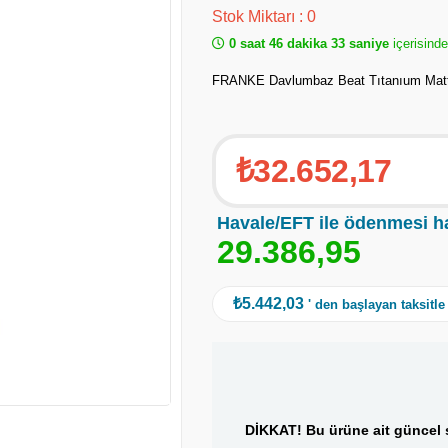
Stok Miktarı
:
0
0 saat 46 dakika 32 saniye
içerisind
FRANKE Davlumbaz Beat Tıtanıum Mat
₺32.652,17
Havale/EFT ile ödenmesi h
2
9
.
3
8
6
,
9
5
₺5.442,03
' den başlayan taksitle
DİKKAT! Bu ürüne ait güncel s