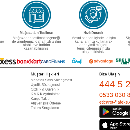
Mağazadan Teslimat
Hızlı Destek
Mağazadan teslimat seçeneği
Mesai saatleri içinde iletişim
Si
rgo
ile ürünlerinizi daha hızlı teslim
kanallarımızı kullanarak
i
alabilir ve indirim
deneyimli müşteri
v
kazanabilirsiniz.
temsilcilerimize hızla
ulaşabilirisiniz.
Müşteri İlişkileri
Bize Ulaşın
Mesafeli Satış Sözleşmesi
444 5 
Üyelik Sözleşmesi
Gizlilik & Güvenlik
0533 030 
K.V.K.K Aydınlatma
Kargo Takibi
eticaret@afeks.
Alışverişsiz Ödeme
Fatura Sorgulama