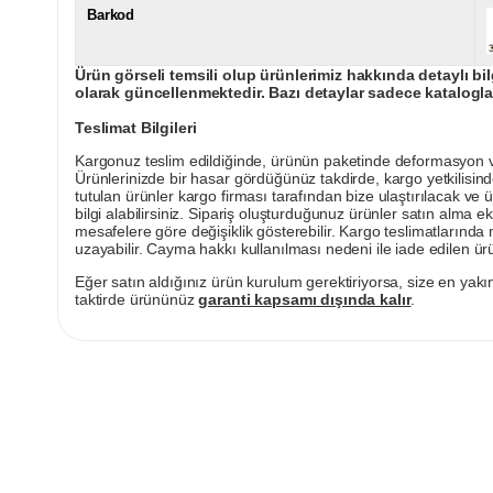
Barkod
Ürün görseli temsili olup ürünlerimiz hakkında detaylı bil
olarak güncellenmektedir. Bazı detaylar sadece kataloglar
Teslimat Bilgileri
Kargonuz teslim edildiğinde, ürünün paketinde deformasyon vey
Ürünlerinizde bir hasar gördüğünüz takdirde, kargo yetkilisind
tutulan ürünler kargo firması tarafından bize ulaştırılacak ve 
bilgi alabilirsiniz. Sipariş oluşturduğunuz ürünler satın alma ek
mesafelere göre değişiklik gösterebilir. Kargo teslimatlarınd
uzayabilir. Cayma hakkı kullanılması nedeni ile iade edilen ürü
Eğer satın aldığınız ürün kurulum gerektiriyorsa, size en yakın
taktirde ürününüz
garanti kapsamı dışında kalır
.