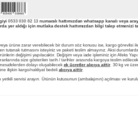
giyi
0533 030 82 13
numaralı hattımızdan whatsapp kanalı veya arayar
da yer aldığı için mutlaka destek hattımızdan bilgi talep etmenizi t
a ürüne zarar verebilecek bir durum söz konusu ise, kargo görevlisi ile b
en tutanak tutmasını isteyiniz ve paketi teslim almayınız. Aksi durumlard
ürünlerin değişimi yapılacaktır. Değişim veya iade işleminiz için Afeks Ya
ranlarında size gösterilen tarih / tarihler arasında kargoya teslim edilecekt
a mesafelerden dolayı oluşabilecek
ek ücretler alıcıya aittir
. 30 kg ve üzer
ne ilişkin kargo/nakliyat bedeli
alıcıya aittir
.
 yetkili servisi arayın. Ürünün kutusunun (ambalajının) açılması ve kurulu