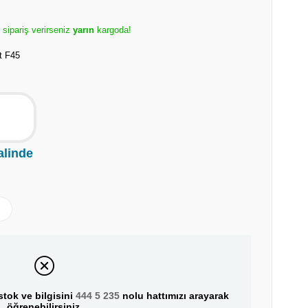
e sipariş verirseniz
yarın
kargoda!
t F45
alinde
tok ve bilgisini
444 5 235
nolu hattımızı arayarak
öğrenebilirsiniz.