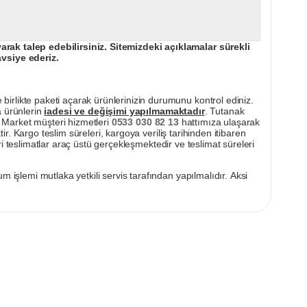
ak talep edebilirsiniz. Sitemizdeki açıklamalar sürekli
avsiye ederiz.
irlikte paketi açarak ürünlerinizin durumunu kontrol ediniz.
a ürünlerin
iadesi ve değişimi yapılmamaktadır
. Tutanak
pı Market müşteri hizmetleri
0533 030 82 13
hattımıza ulaşarak
ir. Kargo teslim süreleri, kargoya veriliş tarihinden itibaren
i teslimatlar araç üstü gerçekleşmektedir ve teslimat süreleri
m işlemi mutlaka yetkili servis tarafından yapılmalıdır. Aksi