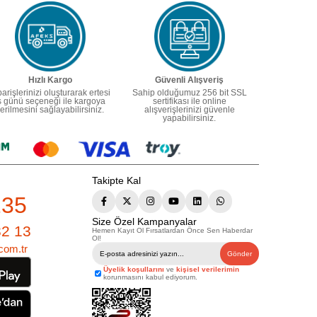
Hızlı Kargo
Güvenli Alışveriş
parişlerinizi oluşturarak ertesi
Sahip olduğumuz 256 bit SSL
ş günü seçeneği ile kargoya
sertifikası ile online
erilmesini sağlayabilirsiniz.
alışverişlerinizi güvenle
yapabilirsiniz.
Takipte Kal
235
Size Özel Kampanyalar
82 13
Hemen Kayıt Ol Fırsatlardan Önce Sen Haberdar
Ol!
com.tr
Gönder
Üyelik koşullarını
ve
kişisel verilerimin
korunmasını kabul ediyorum.