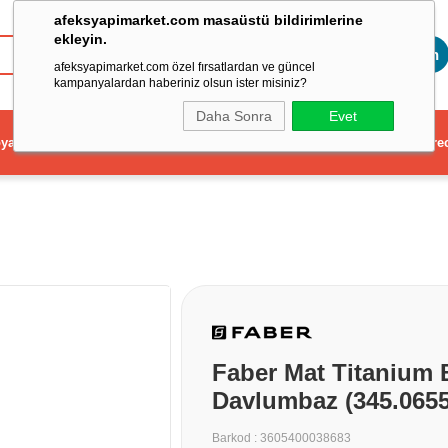
afeksyapimarket.com masaüstü bildirimlerine
ekleyin.
Toptan
afeksyapimarket.com özel fırsatlardan ve güncel
kampanyalardan haberiniz olsun ister misiniz?
Daha Sonra
Evet
ya
Elektrikli El Aleti
Aydınlatma ve Elektrik
Dekorasyon ve Ev Gere
Faber Mat Titanium 
Davlumbaz (345.0655
Barkod
:
3605400038683