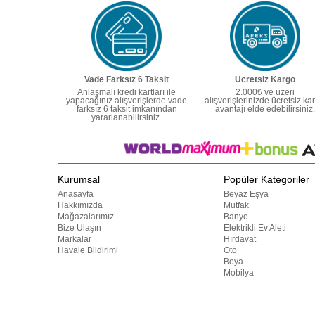
Vade Farksız 6 Taksit
Ücretsiz Kargo
Anlaşmalı kredi kartları ile
2.000₺ ve üzeri
yapacağınız alışverişlerde vade
alışverişlerinizde ücretsiz ka
farksız 6 taksit imkanından
avantajı elde edebilirsiniz.
yararlanabilirsiniz.
Kurumsal
Popüler Kategoriler
Anasayfa
Beyaz Eşya
Hakkımızda
Mutfak
Mağazalarımız
Banyo
Bize Ulaşın
Elektrikli Ev Aleti
Markalar
Hırdavat
Havale Bildirimi
Oto
Boya
Mobilya