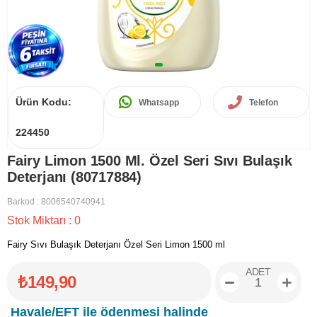
Ürün Kodu:
Whatsapp
Telefon
224450
Fairy Limon 1500 Ml. Özel Seri Sıvı Bulaşık
Deterjanı (80717884)
Barkod
:
8006540740941
Stok Miktarı
:
0
Fairy Sıvı Bulaşık Deterjanı Özel Seri Limon 1500 ml
ADET
₺149,90
Havale/EFT ile ödenmesi halinde