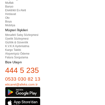
Mutfak
Banyo
Elektrikli Ev Aleti
Hırdavat
Oto
Boya
Mobilya
Müşteri İlişkileri
Mesafeli Satış Sözleşmesi
Üyelik Sözleşmesi
Gizlilik & Güvenlik
K.V.K.K Aydınlatma
Kargo Takibi
Alışverişsiz Ödeme
Fatura Sorgulama
Bize Ulaşın
444 5 235
0533 030 82 13
eticaret@afeks.com.tr