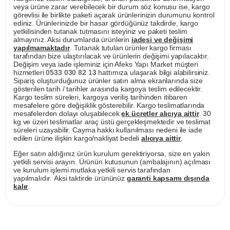
veya ürüne zarar verebilecek bir durum söz konusu ise, kargo
görevlisi ile birlikte paketi açarak ürünlerinizin durumunu kontrol
ediniz. Ürünlerinizde bir hasar gördüğünüz takdirde, kargo
yetkilisinden tutanak tutmasını isteyiniz ve paketi teslim
almayınız. Aksi durumlarda ürünlerin
iadesi ve değişimi
yapılmamaktadır
. Tutanak tutulan ürünler kargo firması
tarafından bize ulaştırılacak ve ürünlerin değişimi yapılacaktır.
Değişim veya iade işleminiz için Afeks Yapı Market müşteri
hizmetleri
0533 030 82 13
hattımıza ulaşarak bilgi alabilirsiniz.
Sipariş oluşturduğunuz ürünler satın alma ekranlarında size
gösterilen tarih / tarihler arasında kargoya teslim edilecektir.
Kargo teslim süreleri, kargoya veriliş tarihinden itibaren
mesafelere göre değişiklik gösterebilir. Kargo teslimatlarında
mesafelerden dolayı oluşabilecek
ek ücretler alıcıya aittir
. 30
kg ve üzeri teslimatlar araç üstü gerçekleşmektedir ve teslimat
süreleri uzayabilir. Cayma hakkı kullanılması nedeni ile iade
edilen ürüne ilişkin kargo/nakliyat bedeli
alıcıya aittir
.
Eğer satın aldığınız ürün kurulum gerektiriyorsa, size en yakın
yetkili servisi arayın. Ürünün kutusunun (ambalajının) açılması
ve kurulum işlemi mutlaka yetkili servis tarafından
yapılmalıdır. Aksi taktirde ürününüz
garanti kapsamı dışında
kalır
.