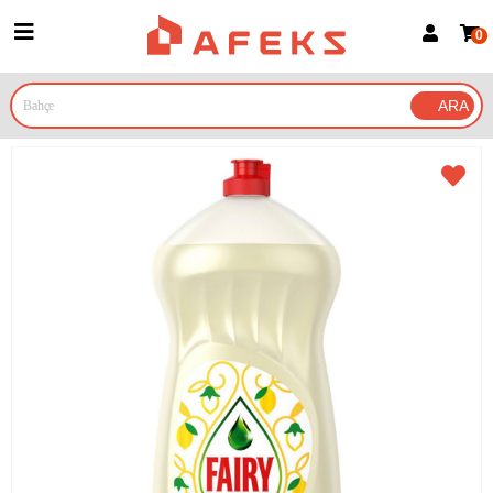
0
Üye Girişi
Üye Ol
Google İle Bağlan