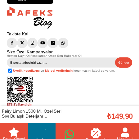
Takipte Kal
Size Özel Kampanyalar
Hemen Kayıt Ol Fırsatlardan Önce Sen Haberdar Ol!
Gönder
Üyelik koşullarını
ve
kişisel verilerimin
korunmasını kabul ediyorum.
Fairy Limon 1500 Ml. Özel Seri
Telif Hakkı © 2026
Afeks Yapı Market
. Tüm hakları saklıdır.
₺149,90
Sıvı Bulaşık Deterjanı
Bu web sitesindeki tüm ürünler ticari amaçlıdır. Web sitemizde yer alan
(80717884)
görsel ve yazılı içerikler firmamıza ait olup, firmamızın yazılı izni alınmadan
hiçbir yazılı/görsel içerik, logo, kopyalanamaz, kaynak gösterilemez ve
başka yerlerde kullanılamaz. İçeriklerin izin alınmadan kopyalanması ve
kullanılması 5846 sayılı Fikir ve Sanat Eserleri Yasasına göre suçtur.