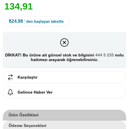
1
3
4
,
9
1
₺24,98
' den başlayan taksitle
DİKKAT! Bu ürüne ait güncel stok ve bilgisini
444 5 235
nolu
hattımızı arayarak öğrenebilirsiniz.
Karşılaştır
Gelince Haber Ver
Ürün Özellikleri
Ödeme Seçenekleri