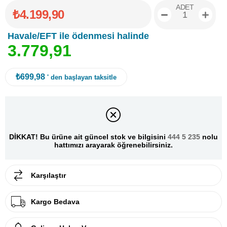
ADET
₺4.199,90
Havale/EFT ile ödenmesi halinde
3
.
7
7
9
,
9
1
₺699,98
' den başlayan taksitle
DİKKAT! Bu ürüne ait güncel stok ve bilgisini
444 5 235
nolu
hattımızı arayarak öğrenebilirsiniz.
Karşılaştır
Kargo Bedava