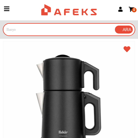
0
Üye Girişi
Üye Ol
Google İle Bağlan