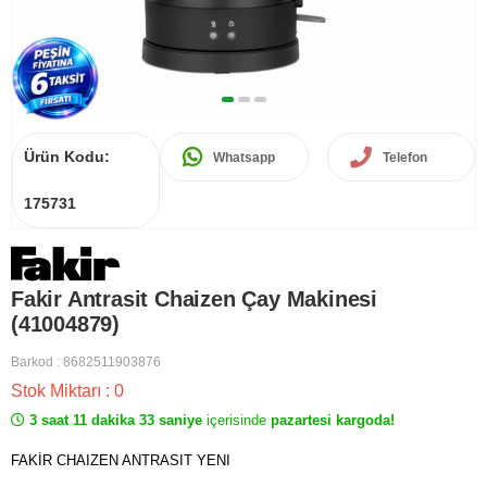
Ürün Kodu:
Whatsapp
Telefon
175731
Fakir Antrasit Chaizen Çay Makinesi
(41004879)
Barkod
:
8682511903876
Stok Miktarı
:
0
3 saat 11 dakika 33 saniye
içerisinde
pazartesi kargoda!
FAKİR CHAIZEN ANTRASIT YENI