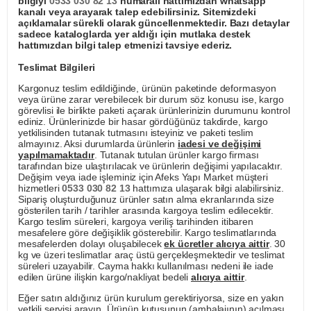
bilgiyi
0533 030 82 13
numaralı hattımızdan whatsapp
kanalı veya arayarak talep edebilirsiniz. Sitemizdeki
açıklamalar sürekli olarak güncellenmektedir. Bazı detaylar
sadece kataloglarda yer aldığı için mutlaka destek
hattımızdan bilgi talep etmenizi tavsiye ederiz.
Teslimat Bilgileri
Kargonuz teslim edildiğinde, ürünün paketinde deformasyon
veya ürüne zarar verebilecek bir durum söz konusu ise, kargo
görevlisi ile birlikte paketi açarak ürünlerinizin durumunu kontrol
ediniz. Ürünlerinizde bir hasar gördüğünüz takdirde, kargo
yetkilisinden tutanak tutmasını isteyiniz ve paketi teslim
almayınız. Aksi durumlarda ürünlerin
iadesi ve değişimi
yapılmamaktadır
. Tutanak tutulan ürünler kargo firması
tarafından bize ulaştırılacak ve ürünlerin değişimi yapılacaktır.
Değişim veya iade işleminiz için Afeks Yapı Market müşteri
hizmetleri
0533 030 82 13
hattımıza ulaşarak bilgi alabilirsiniz.
Sipariş oluşturduğunuz ürünler satın alma ekranlarında size
gösterilen tarih / tarihler arasında kargoya teslim edilecektir.
Kargo teslim süreleri, kargoya veriliş tarihinden itibaren
mesafelere göre değişiklik gösterebilir. Kargo teslimatlarında
mesafelerden dolayı oluşabilecek
ek ücretler alıcıya aittir
. 30
kg ve üzeri teslimatlar araç üstü gerçekleşmektedir ve teslimat
süreleri uzayabilir. Cayma hakkı kullanılması nedeni ile iade
edilen ürüne ilişkin kargo/nakliyat bedeli
alıcıya aittir
.
Eğer satın aldığınız ürün kurulum gerektiriyorsa, size en yakın
yetkili servisi arayın. Ürünün kutusunun (ambalajının) açılması