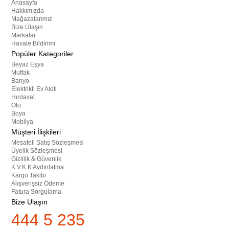
Anasayfa
Hakkımızda
Mağazalarımız
Bize Ulaşın
Markalar
Havale Bildirimi
Popüler Kategoriler
Beyaz Eşya
Mutfak
Banyo
Elektrikli Ev Aleti
Hırdavat
Oto
Boya
Mobilya
Müşteri İlişkileri
Mesafeli Satış Sözleşmesi
Üyelik Sözleşmesi
Gizlilik & Güvenlik
K.V.K.K Aydınlatma
Kargo Takibi
Alışverişsiz Ödeme
Fatura Sorgulama
Bize Ulaşın
444 5 235