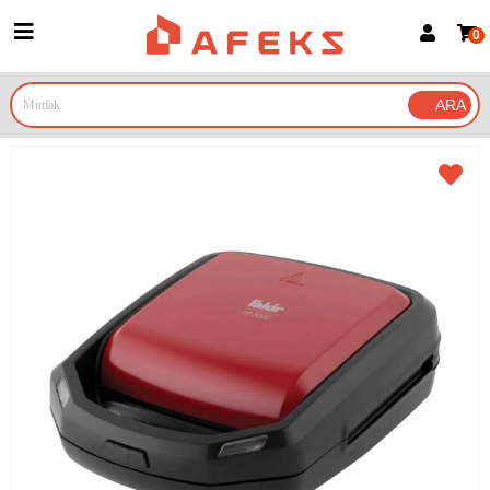
0
Üye Girişi
Üye Ol
Google İle Bağlan