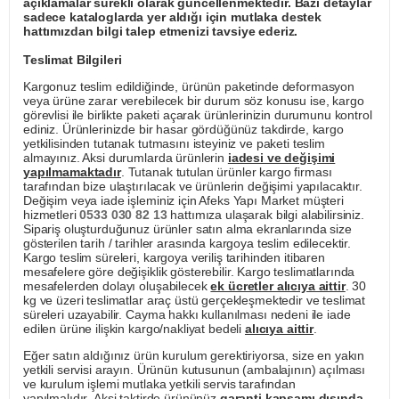
açıklamalar sürekli olarak güncellenmektedir. Bazı detaylar
sadece kataloglarda yer aldığı için mutlaka destek
hattımızdan bilgi talep etmenizi tavsiye ederiz.
Teslimat Bilgileri
Kargonuz teslim edildiğinde, ürünün paketinde deformasyon
veya ürüne zarar verebilecek bir durum söz konusu ise, kargo
görevlisi ile birlikte paketi açarak ürünlerinizin durumunu kontrol
ediniz. Ürünlerinizde bir hasar gördüğünüz takdirde, kargo
yetkilisinden tutanak tutmasını isteyiniz ve paketi teslim
almayınız. Aksi durumlarda ürünlerin
iadesi ve değişimi
yapılmamaktadır
. Tutanak tutulan ürünler kargo firması
tarafından bize ulaştırılacak ve ürünlerin değişimi yapılacaktır.
Değişim veya iade işleminiz için Afeks Yapı Market müşteri
hizmetleri
0533 030 82 13
hattımıza ulaşarak bilgi alabilirsiniz.
Sipariş oluşturduğunuz ürünler satın alma ekranlarında size
gösterilen tarih / tarihler arasında kargoya teslim edilecektir.
Kargo teslim süreleri, kargoya veriliş tarihinden itibaren
mesafelere göre değişiklik gösterebilir. Kargo teslimatlarında
mesafelerden dolayı oluşabilecek
ek ücretler alıcıya aittir
. 30
kg ve üzeri teslimatlar araç üstü gerçekleşmektedir ve teslimat
süreleri uzayabilir. Cayma hakkı kullanılması nedeni ile iade
edilen ürüne ilişkin kargo/nakliyat bedeli
alıcıya aittir
.
Eğer satın aldığınız ürün kurulum gerektiriyorsa, size en yakın
yetkili servisi arayın. Ürünün kutusunun (ambalajının) açılması
ve kurulum işlemi mutlaka yetkili servis tarafından
yapılmalıdır. Aksi taktirde ürününüz
garanti kapsamı dışında