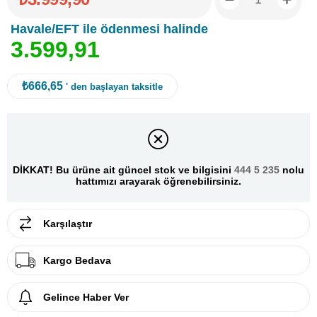
Havale/EFT ile ödenmesi halinde
3
.
5
9
9
,
9
1
₺666,65
' den başlayan taksitle
DİKKAT! Bu ürüne ait güncel stok ve bilgisini
444 5 235
nolu
hattımızı arayarak öğrenebilirsiniz.
Karşılaştır
Kargo Bedava
Gelince Haber Ver