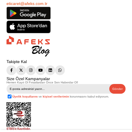
eticaret@afeks.com.tr
Takipte Kal
Size Özel Kampanyalar
Hemen Kayıt Ol Fırsatlardan Önce Sen Haberdar Ol!
Gönder
Üyelik koşullarını
ve
kişisel verilerimin
korunmasını kabul ediyorum.