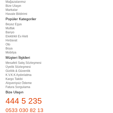
Mağazalarımız
Bize Ulaşın
Markalar
Havale Bildirimi
Popüler Kategoriler
Beyaz Eşya
Mutfak
Banyo
Elektrikli Ev Aleti
Hırdavat
Oto
Boya
Mobilya
Müşteri İlişkileri
Mesafeli Satış Sözleşmesi
Üyelik Sözleşmesi
Gizlilik & Güvenlik
K.V.K.K Aydınlatma
Kargo Takibi
Alışverişsiz Ödeme
Fatura Sorgulama
Bize Ulaşın
444 5 235
0533 030 82 13