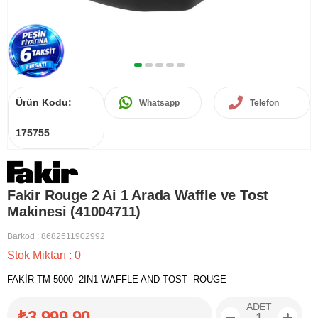
Ürün Kodu:
Whatsapp
Telefon
175755
Fakir Rouge 2 Ai 1 Arada Waffle ve Tost
Makinesi (41004711)
Barkod
:
8682511902992
Stok Miktarı
:
0
FAKİR TM 5000 -2IN1 WAFFLE AND TOST -ROUGE
ADET
₺3.999,90