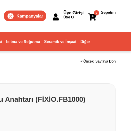
Üye Girişi
Sepetim
0
Kampanyalar
Üye Ol
ci
Isıtma ve Soğutma
Seramik ve İnşaat
Diğer
< Önceki Sayfaya Dön
u Anahtarı (FİXİO.FB1000)