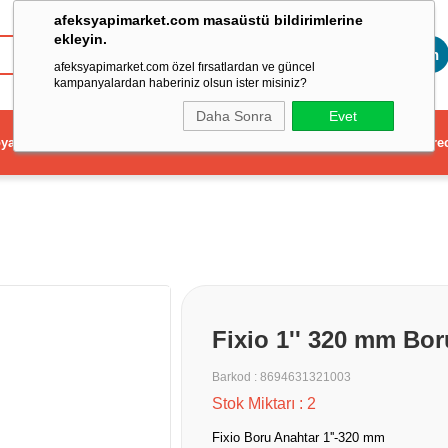
afeksyapimarket.com masaüstü bildirimlerine
ekleyin.
Toptan
afeksyapimarket.com özel fırsatlardan ve güncel
kampanyalardan haberiniz olsun ister misiniz?
Daha Sonra
Evet
ya
Elektrikli El Aleti
Aydınlatma ve Elektrik
Dekorasyon ve Ev Gere
Fixio 1'' 320 mm Bor
Barkod
:
8694631321003
Stok Miktarı
:
2
Fixio Boru Anahtar 1''-320 mm