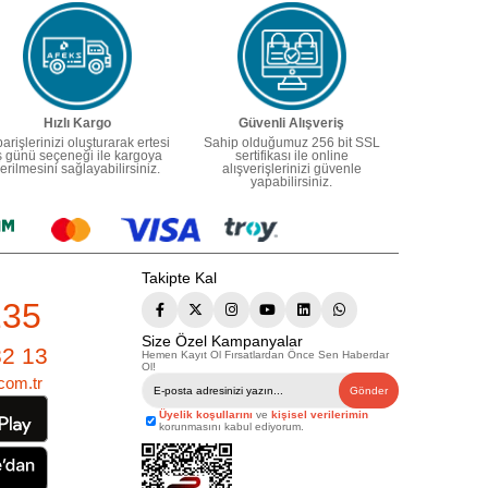
Hızlı Kargo
Güvenli Alışveriş
parişlerinizi oluşturarak ertesi
Sahip olduğumuz 256 bit SSL
ş günü seçeneği ile kargoya
sertifikası ile online
erilmesini sağlayabilirsiniz.
alışverişlerinizi güvenle
yapabilirsiniz.
Takipte Kal
235
Size Özel Kampanyalar
82 13
Hemen Kayıt Ol Fırsatlardan Önce Sen Haberdar
Ol!
com.tr
Gönder
Üyelik koşullarını
ve
kişisel verilerimin
korunmasını kabul ediyorum.