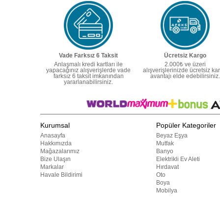
Vade Farksız 6 Taksit
Ücretsiz Kargo
Anlaşmalı kredi kartları ile
2.000₺ ve üzeri
yapacağınız alışverişlerde vade
alışverişlerinizde ücretsiz ka
farksız 6 taksit imkanından
avantajı elde edebilirsiniz.
yararlanabilirsiniz.
Kurumsal
Popüler Kategoriler
Anasayfa
Beyaz Eşya
Hakkımızda
Mutfak
Mağazalarımız
Banyo
Bize Ulaşın
Elektrikli Ev Aleti
Markalar
Hırdavat
Havale Bildirimi
Oto
Boya
Mobilya