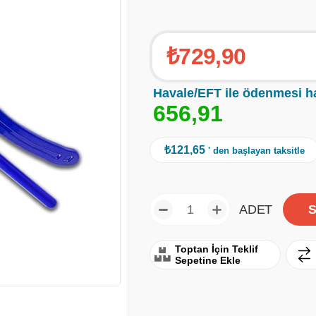
₺729,90
Havale/EFT ile ödenmesi h
6
5
6
,
9
1
₺121,65
' den başlayan taksitle
ADET
Toptan İçin Teklif
Sepetine Ekle