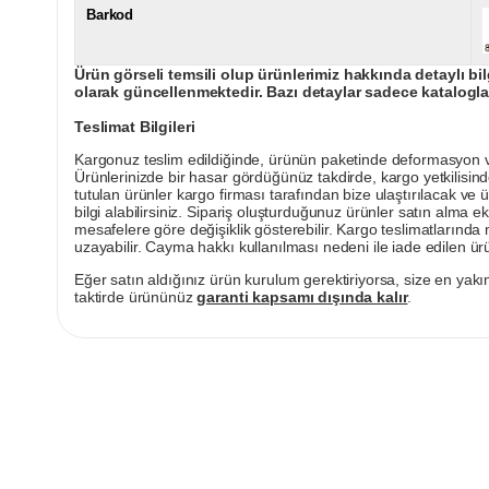
Barkod
Ürün görseli temsili olup ürünlerimiz hakkında detaylı bil
olarak güncellenmektedir. Bazı detaylar sadece kataloglar
Teslimat Bilgileri
Kargonuz teslim edildiğinde, ürünün paketinde deformasyon vey
Ürünlerinizde bir hasar gördüğünüz takdirde, kargo yetkilisind
tutulan ürünler kargo firması tarafından bize ulaştırılacak ve 
bilgi alabilirsiniz. Sipariş oluşturduğunuz ürünler satın alma ek
mesafelere göre değişiklik gösterebilir. Kargo teslimatlarınd
uzayabilir. Cayma hakkı kullanılması nedeni ile iade edilen ürü
Eğer satın aldığınız ürün kurulum gerektiriyorsa, size en yakın
taktirde ürününüz
garanti kapsamı dışında kalır
.