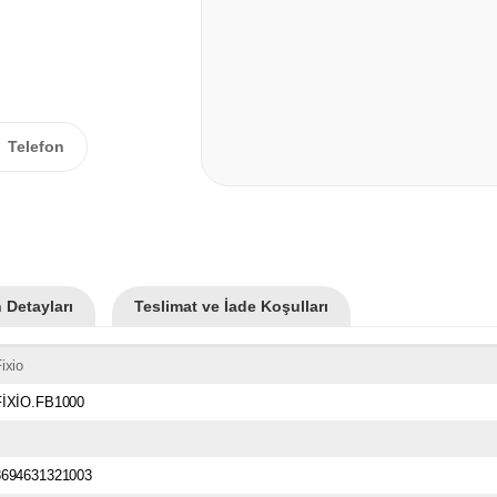
Telefon
 Detayları
Teslimat ve İade Koşulları
ixio
FİXİO.FB1000
8694631321003