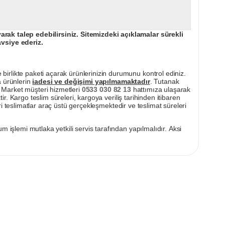
ak talep edebilirsiniz. Sitemizdeki açıklamalar sürekli
avsiye ederiz.
irlikte paketi açarak ürünlerinizin durumunu kontrol ediniz.
a ürünlerin
iadesi ve değişimi yapılmamaktadır
. Tutanak
pı Market müşteri hizmetleri
0533 030 82 13
hattımıza ulaşarak
ir. Kargo teslim süreleri, kargoya veriliş tarihinden itibaren
i teslimatlar araç üstü gerçekleşmektedir ve teslimat süreleri
m işlemi mutlaka yetkili servis tarafından yapılmalıdır. Aksi