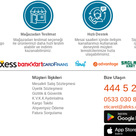
Mağazadan Teslimat
Hızlı Destek
Mağazadan teslimat seçeneği
Mesai saatleri içinde iletişim
Si
rgo
ile ürünlerinizi daha hızlı teslim
kanallarımızı kullanarak
i
alabilir ve indirim
deneyimli müşteri
v
kazanabilirsiniz.
temsilcilerimize hızla
ulaşabilirisiniz.
Müşteri İlişkileri
Bize Ulaşın
Mesafeli Satış Sözleşmesi
444 5 
Üyelik Sözleşmesi
Gizlilik & Güvenlik
0533 030 
K.V.K.K Aydınlatma
Kargo Takibi
eticaret@afeks.
Alışverişsiz Ödeme
Fatura Sorgulama