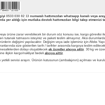
giyi
0533 030 82 13
numaralı hattımızdan whatsapp kanalı veya arayar
da yer aldığı için mutlaka destek hattımızdan bilgi talep etmenizi t
a ürüne zarar verebilecek bir durum söz konusu ise, kargo görevlisi ile b
en tutanak tutmasını isteyiniz ve paketi teslim almayınız. Aksi durumlard
ürünlerin değişimi yapılacaktır. Değişim veya iade işleminiz için Afeks Ya
ranlarında size gösterilen tarih / tarihler arasında kargoya teslim edilecekt
a mesafelerden dolayı oluşabilecek
ek ücretler alıcıya aittir
. 30 kg ve üzer
ne ilişkin kargo/nakliyat bedeli
alıcıya aittir
.
 yetkili servisi arayın. Ürünün kutusunun (ambalajının) açılması ve kurulu