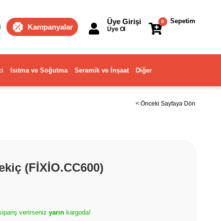
Üye Girişi
Sepetim
0
Kampanyalar
Üye Ol
ci
Isıtma ve Soğutma
Seramik ve İnşaat
Diğer
< Önceki Sayfaya Dön
Çekiç (FİXİO.CC600)
sipariş verirseniz
yarın
kargoda!