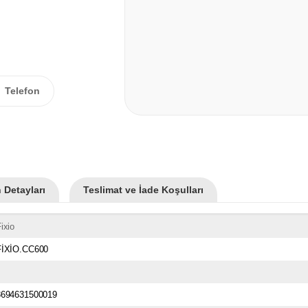
Telefon
 Detayları
Teslimat ve İade Koşulları
ixio
FİXİO.CC600
8694631500019