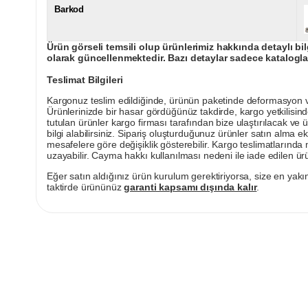
Barkod
Ürün görseli temsili olup ürünlerimiz hakkında detaylı bil
olarak güncellenmektedir. Bazı detaylar sadece kataloglar
Teslimat Bilgileri
Kargonuz teslim edildiğinde, ürünün paketinde deformasyon vey
Ürünlerinizde bir hasar gördüğünüz takdirde, kargo yetkilisind
tutulan ürünler kargo firması tarafından bize ulaştırılacak ve 
bilgi alabilirsiniz. Sipariş oluşturduğunuz ürünler satın alma ek
mesafelere göre değişiklik gösterebilir. Kargo teslimatlarınd
uzayabilir. Cayma hakkı kullanılması nedeni ile iade edilen ürü
Eğer satın aldığınız ürün kurulum gerektiriyorsa, size en yakın
taktirde ürününüz
garanti kapsamı dışında kalır
.