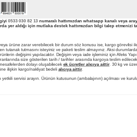
giyi
0533 030 82 13
numaralı hattımızdan whatsapp kanalı veya arayar
da yer aldığı için mutlaka destek hattımızdan bilgi talep etmenizi t
a ürüne zarar verebilecek bir durum söz konusu ise, kargo görevlisi ile b
en tutanak tutmasını isteyiniz ve paketi teslim almayınız. Aksi durumlard
ürünlerin değişimi yapılacaktır. Değişim veya iade işleminiz için Afeks Ya
ranlarında size gösterilen tarih / tarihler arasında kargoya teslim edilecekt
a mesafelerden dolayı oluşabilecek
ek ücretler alıcıya aittir
. 30 kg ve üzer
ne ilişkin kargo/nakliyat bedeli
alıcıya aittir
.
 yetkili servisi arayın. Ürünün kutusunun (ambalajının) açılması ve kurulu