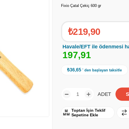
Fixio Çatal Çekiç 600 gr
₺219,90
Havale/EFT ile ödenmesi h
1
9
7
,
9
1
₺36,65
' den başlayan taksitle
ADET
Toptan İçin Teklif
Sepetine Ekle