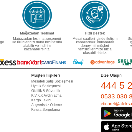
Mağazadan Teslimat
Hızlı Destek
Mağazadan teslimat seçeneği
Mesai saatleri içinde iletişim
Si
rgo
ile ürünlerinizi daha hızlı teslim
kanallarımızı kullanarak
i
alabilir ve indirim
deneyimli müşteri
v
kazanabilirsiniz.
temsilcilerimize hızla
ulaşabilirisiniz.
Müşteri İlişkileri
Bize Ulaşın
Mesafeli Satış Sözleşmesi
444 5 
Üyelik Sözleşmesi
Gizlilik & Güvenlik
0533 030 
K.V.K.K Aydınlatma
Kargo Takibi
eticaret@afeks.
Alışverişsiz Ödeme
Fatura Sorgulama