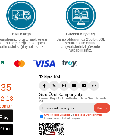
Hızlı Kargo
Güvenli Alışveriş
parişlerinizi oluşturarak ertesi
Sahip olduğumuz 256 bit SSL
ş günü seçeneği ile kargoya
sertifikası ile online
erilmesini sağlayabilirsiniz.
alışverişlerinizi güvenle
yapabilirsiniz.
Takipte Kal
235
Size Özel Kampanyalar
82 13
Hemen Kayıt Ol Fırsatlardan Önce Sen Haberdar
Ol!
com.tr
Gönder
Üyelik koşullarını
ve
kişisel verilerimin
korunmasını kabul ediyorum.