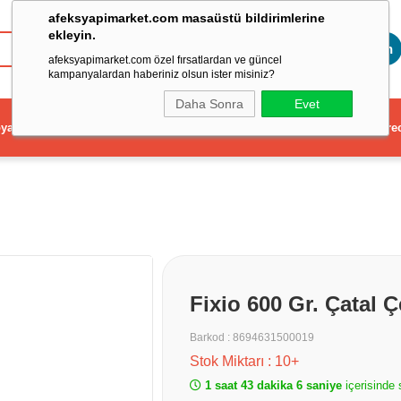
afeksyapimarket.com masaüstü bildirimlerine
ekleyin.
Toptan
afeksyapimarket.com özel fırsatlardan ve güncel
kampanyalardan haberiniz olsun ister misiniz?
Daha Sonra
Evet
ya
Elektrikli El Aleti
Aydınlatma ve Elektrik
Dekorasyon ve Ev Gere
Fixio 600 Gr. Çatal 
Barkod
:
8694631500019
Stok Miktarı
:
10+
1 saat 43 dakika 5 saniye
içerisinde 