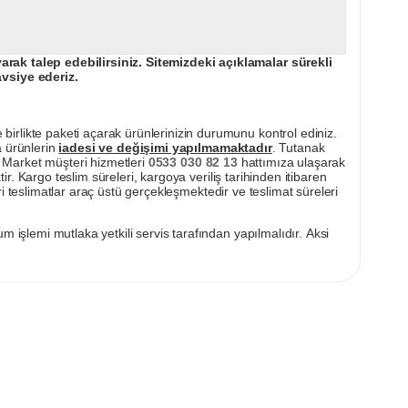
ak talep edebilirsiniz. Sitemizdeki açıklamalar sürekli
avsiye ederiz.
irlikte paketi açarak ürünlerinizin durumunu kontrol ediniz.
a ürünlerin
iadesi ve değişimi yapılmamaktadır
. Tutanak
pı Market müşteri hizmetleri
0533 030 82 13
hattımıza ulaşarak
ir. Kargo teslim süreleri, kargoya veriliş tarihinden itibaren
i teslimatlar araç üstü gerçekleşmektedir ve teslimat süreleri
m işlemi mutlaka yetkili servis tarafından yapılmalıdır. Aksi