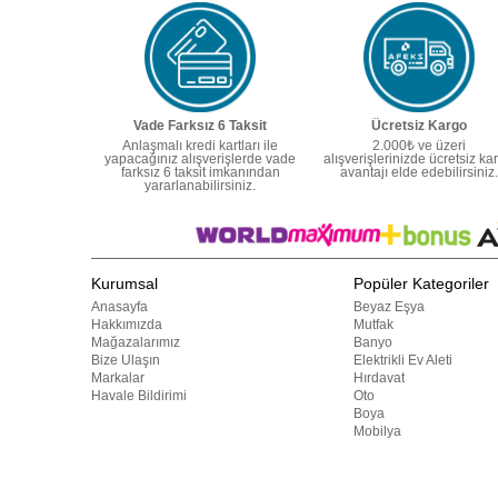
Vade Farksız 6 Taksit
Ücretsiz Kargo
Anlaşmalı kredi kartları ile
2.000₺ ve üzeri
yapacağınız alışverişlerde vade
alışverişlerinizde ücretsiz ka
farksız 6 taksit imkanından
avantajı elde edebilirsiniz.
yararlanabilirsiniz.
Kurumsal
Popüler Kategoriler
Anasayfa
Beyaz Eşya
Hakkımızda
Mutfak
Mağazalarımız
Banyo
Bize Ulaşın
Elektrikli Ev Aleti
Markalar
Hırdavat
Havale Bildirimi
Oto
Boya
Mobilya