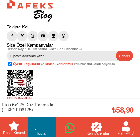
Takipte Kal
Size Özel Kampanyalar
Hemen Kayıt Ol Fırsatlardan Önce Sen Haberdar Ol!
Gönder
Üyelik koşullarını
ve
kişisel verilerimin
korunmasını kabul ediyorum.
Fixio 6x125 Düz Tornavida
Telif Hakkı © 2026
Afeks Yapı Market
. Tüm hakları saklıdır.
₺58,90
(FİXİO.FD6125)
Bu web sitesindeki tüm ürünler ticari amaçlıdır. Web sitemizde yer alan
görsel ve yazılı içerikler firmamıza ait olup, firmamızın yazılı izni alınmadan
hiçbir yazılı/görsel içerik, logo, kopyalanamaz, kaynak gösterilemez ve
başka yerlerde kullanılamaz. İçeriklerin izin alınmadan kopyalanması ve
kullanılması 5846 sayılı Fikir ve Sanat Eserleri Yasasına göre suçtur.
Fırsat Köşesi
Üye Girişi
Toptan
Kampanyalar