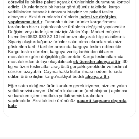
görevlisi ile birlikte paketi açarak ürünlerinizin durumunu kontrol
ediniz. Ürünlerinizde bir hasar gördüğünüz takdirde, kargo
yetkilisinden tutanak tutmasını isteyiniz ve paketi teslim
almayınız. Aksi durumlarda ürünlerin
iadesi ve değişimi
yapılmamaktadır
. Tutanak tutulan ürünler kargo firması
tarafından bize ulaştırılacak ve ürünlerin değişimi yapılacaktır.
Değişim veya iade işleminiz için Afeks Yapı Market müşteri
hizmetleri
0533 030 82 13
hattımıza ulaşarak bilgi alabilirsiniz.
Sipariş oluşturduğunuz ürünler satın alma ekranlarında size
gösterilen tarih / tarihler arasında kargoya teslim edilecektir.
Kargo teslim süreleri, kargoya veriliş tarihinden itibaren
mesafelere göre değişiklik gösterebilir. Kargo teslimatlarında
mesafelerden dolayı oluşabilecek
ek ücretler alıcıya aittir
. 30
kg ve üzeri teslimatlar araç üstü gerçekleşmektedir ve teslimat
süreleri uzayabilir. Cayma hakkı kullanılması nedeni ile iade
edilen ürüne ilişkin kargo/nakliyat bedeli
alıcıya aittir
.
Eğer satın aldığınız ürün kurulum gerektiriyorsa, size en yakın
yetkili servisi arayın. Ürünün kutusunun (ambalajının) açılması
ve kurulum işlemi mutlaka yetkili servis tarafından
yapılmalıdır. Aksi taktirde ürününüz
garanti kapsamı dışında
kalır
.