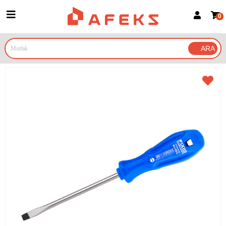
0
Üye Girişi
Üye Ol
Google İle Bağlan