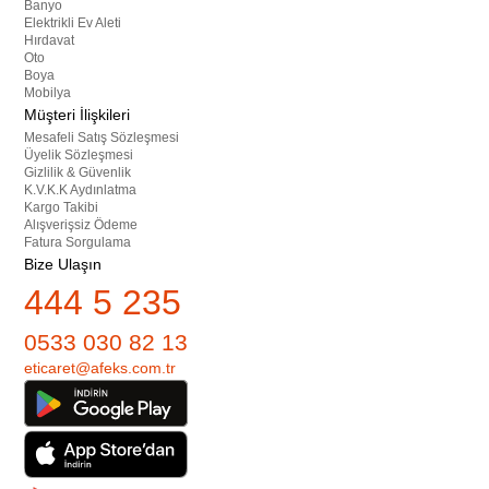
Banyo
Elektrikli Ev Aleti
Hırdavat
Oto
Boya
Mobilya
Müşteri İlişkileri
Mesafeli Satış Sözleşmesi
Üyelik Sözleşmesi
Gizlilik & Güvenlik
K.V.K.K Aydınlatma
Kargo Takibi
Alışverişsiz Ödeme
Fatura Sorgulama
Bize Ulaşın
444 5 235
0533 030 82 13
eticaret@afeks.com.tr