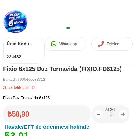
Ürün Kodu:
Whatsapp
Telefon
224482
Fixio 6x125 Düz Tornavida (FİXİO.FD6125)
Barkod
:
3605400088312
Stok Miktarı
:
0
Fixio Düz Tornavida 6x125
ADET
₺58,90
Havale/EFT ile ödenmesi halinde
5
3
,
0
1