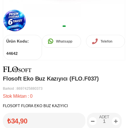
Ürün Kodu:
Whatsapp
Telefon
44642
Flosoft Eko Buz Kazıyıcı (FLO.F037)
Barkod
:
8697425880373
Stok Miktarı
:
0
FLOSOFT FLORA EKO BUZ KAZIYICI
ADET
₺34,90