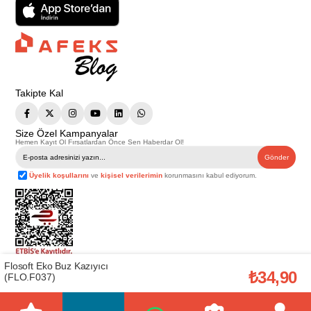
Takipte Kal
Size Özel Kampanyalar
Hemen Kayıt Ol Fırsatlardan Önce Sen Haberdar Ol!
Gönder
Üyelik koşullarını
ve
kişisel verilerimin
korunmasını kabul ediyorum.
Flosoft Eko Buz Kazıyıcı
Telif Hakkı © 2026
Afeks Yapı Market
. Tüm hakları saklıdır.
₺34,90
(FLO.F037)
Bu web sitesindeki tüm ürünler ticari amaçlıdır. Web sitemizde yer alan
görsel ve yazılı içerikler firmamıza ait olup, firmamızın yazılı izni alınmadan
hiçbir yazılı/görsel içerik, logo, kopyalanamaz, kaynak gösterilemez ve
başka yerlerde kullanılamaz. İçeriklerin izin alınmadan kopyalanması ve