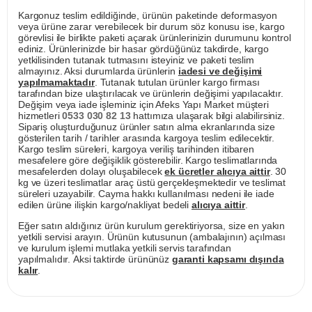
Kargonuz teslim edildiğinde, ürünün paketinde deformasyon
veya ürüne zarar verebilecek bir durum söz konusu ise, kargo
görevlisi ile birlikte paketi açarak ürünlerinizin durumunu kontrol
ediniz. Ürünlerinizde bir hasar gördüğünüz takdirde, kargo
yetkilisinden tutanak tutmasını isteyiniz ve paketi teslim
almayınız. Aksi durumlarda ürünlerin
iadesi ve değişimi
yapılmamaktadır
. Tutanak tutulan ürünler kargo firması
tarafından bize ulaştırılacak ve ürünlerin değişimi yapılacaktır.
Değişim veya iade işleminiz için Afeks Yapı Market müşteri
hizmetleri
0533 030 82 13
hattımıza ulaşarak bilgi alabilirsiniz.
Sipariş oluşturduğunuz ürünler satın alma ekranlarında size
gösterilen tarih / tarihler arasında kargoya teslim edilecektir.
Kargo teslim süreleri, kargoya veriliş tarihinden itibaren
mesafelere göre değişiklik gösterebilir. Kargo teslimatlarında
mesafelerden dolayı oluşabilecek
ek ücretler alıcıya aittir
. 30
kg ve üzeri teslimatlar araç üstü gerçekleşmektedir ve teslimat
süreleri uzayabilir. Cayma hakkı kullanılması nedeni ile iade
edilen ürüne ilişkin kargo/nakliyat bedeli
alıcıya aittir
.
Eğer satın aldığınız ürün kurulum gerektiriyorsa, size en yakın
yetkili servisi arayın. Ürünün kutusunun (ambalajının) açılması
ve kurulum işlemi mutlaka yetkili servis tarafından
yapılmalıdır. Aksi taktirde ürününüz
garanti kapsamı dışında
kalır
.