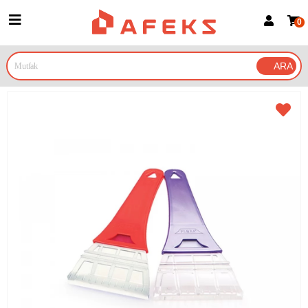
0
Üye Girişi
Üye Ol
Google İle Bağlan