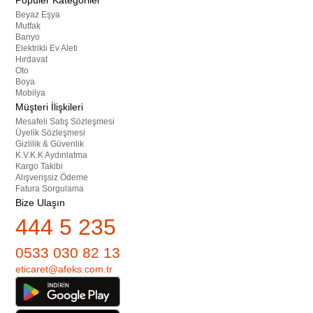
Popüler Kategoriler
Beyaz Eşya
Mutfak
Banyo
Elektrikli Ev Aleti
Hırdavat
Oto
Boya
Mobilya
Müşteri İlişkileri
Mesafeli Satış Sözleşmesi
Üyelik Sözleşmesi
Gizlilik & Güvenlik
K.V.K.K Aydınlatma
Kargo Takibi
Alışverişsiz Ödeme
Fatura Sorgulama
Bize Ulaşın
444 5 235
0533 030 82 13
eticaret@afeks.com.tr