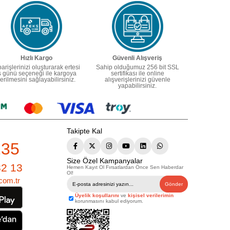
Hızlı Kargo
Güvenli Alışveriş
parişlerinizi oluşturarak ertesi
Sahip olduğumuz 256 bit SSL
ş günü seçeneği ile kargoya
sertifikası ile online
erilmesini sağlayabilirsiniz.
alışverişlerinizi güvenle
yapabilirsiniz.
Takipte Kal
235
Size Özel Kampanyalar
82 13
Hemen Kayıt Ol Fırsatlardan Önce Sen Haberdar
Ol!
com.tr
Gönder
Üyelik koşullarını
ve
kişisel verilerimin
korunmasını kabul ediyorum.