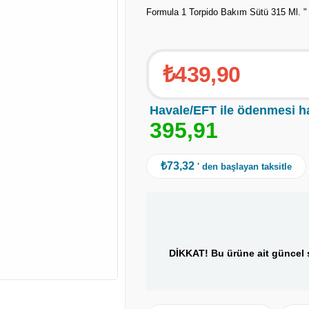
Formula 1 Torpido Bakım Sütü 315 Ml. "
₺439,90
Havale/EFT ile ödenmesi h
3
9
5
,
9
1
₺73,32
' den başlayan taksitle
DİKKAT! Bu ürüne ait güncel s