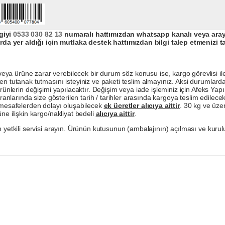
giyi
0533 030 82 13
numaralı hattımızdan whatsapp kanalı veya arayar
da yer aldığı için mutlaka destek hattımızdan bilgi talep etmenizi t
a ürüne zarar verebilecek bir durum söz konusu ise, kargo görevlisi ile b
en tutanak tutmasını isteyiniz ve paketi teslim almayınız. Aksi durumlard
ürünlerin değişimi yapılacaktır. Değişim veya iade işleminiz için Afeks Ya
ranlarında size gösterilen tarih / tarihler arasında kargoya teslim edilecekt
a mesafelerden dolayı oluşabilecek
ek ücretler alıcıya aittir
. 30 kg ve üzer
ne ilişkin kargo/nakliyat bedeli
alıcıya aittir
.
 yetkili servisi arayın. Ürünün kutusunun (ambalajının) açılması ve kurulu