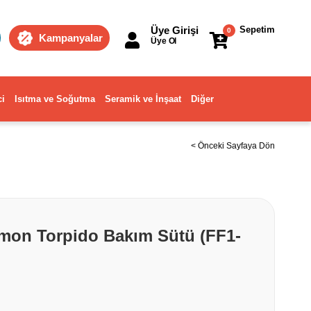
Üye Girişi
Sepetim
0
Kampanyalar
Üye Ol
ci
Isıtma ve Soğutma
Seramik ve İnşaat
Diğer
< Önceki Sayfaya Dön
imon Torpido Bakım Sütü (FF1-