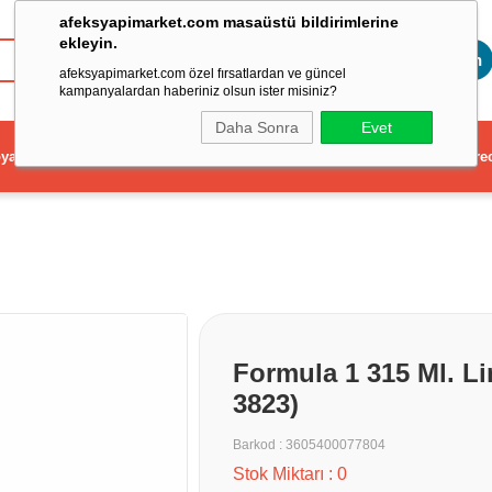
afeksyapimarket.com masaüstü bildirimlerine
ekleyin.
Toptan
afeksyapimarket.com özel fırsatlardan ve güncel
kampanyalardan haberiniz olsun ister misiniz?
Daha Sonra
Evet
ya
Elektrikli El Aleti
Aydınlatma ve Elektrik
Dekorasyon ve Ev Gere
Formula 1 315 Ml. L
3823)
Barkod
:
3605400077804
Stok Miktarı
:
0