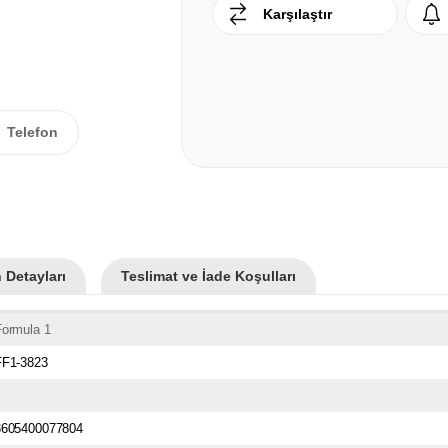
Karşılaştır
Telefon
 Detayları
Teslimat ve İade Koşulları
Formula 1
FF1-3823
3605400077804