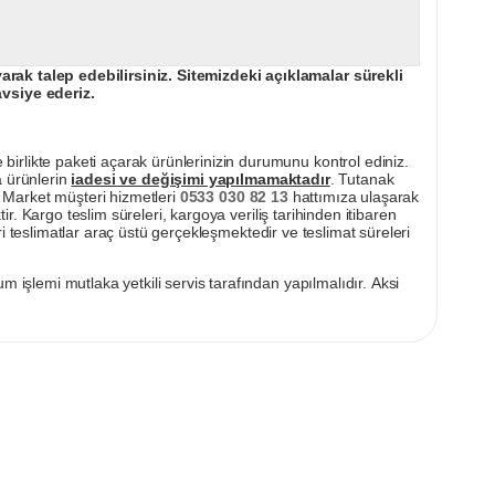
ak talep edebilirsiniz. Sitemizdeki açıklamalar sürekli
avsiye ederiz.
irlikte paketi açarak ürünlerinizin durumunu kontrol ediniz.
a ürünlerin
iadesi ve değişimi yapılmamaktadır
. Tutanak
pı Market müşteri hizmetleri
0533 030 82 13
hattımıza ulaşarak
ir. Kargo teslim süreleri, kargoya veriliş tarihinden itibaren
i teslimatlar araç üstü gerçekleşmektedir ve teslimat süreleri
m işlemi mutlaka yetkili servis tarafından yapılmalıdır. Aksi