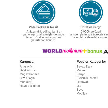
Vade Farksız 6 Taksit
Ücretsiz Kargo
Anlaşmalı kredi kartları ile
2.000₺ ve üzeri
yapacağınız alışverişlerde vade
alışverişlerinizde ücretsiz ka
farksız 6 taksit imkanından
avantajı elde edebilirsiniz.
yararlanabilirsiniz.
Kurumsal
Popüler Kategoriler
Anasayfa
Beyaz Eşya
Hakkımızda
Mutfak
Mağazalarımız
Banyo
Bize Ulaşın
Elektrikli Ev Aleti
Markalar
Hırdavat
Havale Bildirimi
Oto
Boya
Mobilya