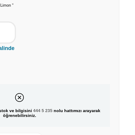
 Limon "
alinde
tok ve bilgisini
444 5 235
nolu hattımızı arayarak
öğrenebilirsiniz.