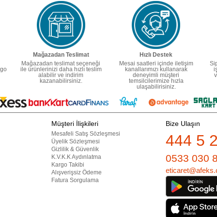
Mağazadan Teslimat
Hızlı Destek
Mağazadan teslimat seçeneği
Mesai saatleri içinde iletişim
Si
rgo
ile ürünlerinizi daha hızlı teslim
kanallarımızı kullanarak
i
alabilir ve indirim
deneyimli müşteri
v
kazanabilirsiniz.
temsilcilerimize hızla
ulaşabilirisiniz.
Müşteri İlişkileri
Bize Ulaşın
Mesafeli Satış Sözleşmesi
444 5 
Üyelik Sözleşmesi
Gizlilik & Güvenlik
0533 030 
K.V.K.K Aydınlatma
Kargo Takibi
eticaret@afeks.
Alışverişsiz Ödeme
Fatura Sorgulama