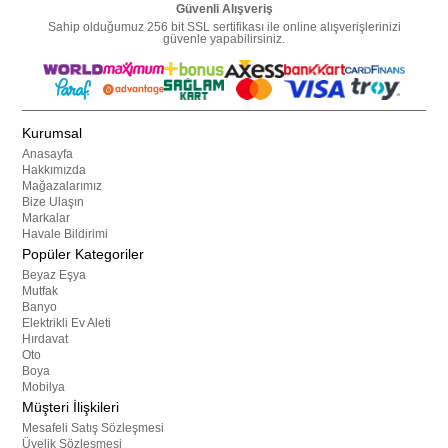
Güvenli Alışveriş
Sahip olduğumuz 256 bit SSL sertifikası ile online alışverişlerinizi
güvenle yapabilirsiniz.
Kurumsal
Anasayfa
Hakkımızda
Mağazalarımız
Bize Ulaşın
Markalar
Havale Bildirimi
Popüler Kategoriler
Beyaz Eşya
Mutfak
Banyo
Elektrikli Ev Aleti
Hırdavat
Oto
Boya
Mobilya
Müşteri İlişkileri
Mesafeli Satış Sözleşmesi
Üyelik Sözleşmesi