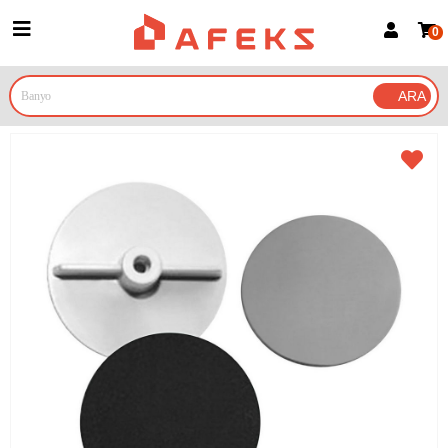
0
Üye Girişi
Üye Ol
Google İle Bağlan