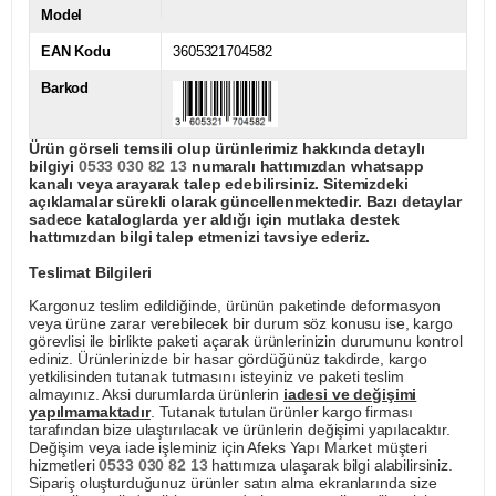
Model
EAN Kodu
3605321704582
Barkod
Ürün görseli temsili olup ürünlerimiz hakkında detaylı
bilgiyi
0533 030 82 13
numaralı hattımızdan whatsapp
kanalı veya arayarak talep edebilirsiniz. Sitemizdeki
açıklamalar sürekli olarak güncellenmektedir. Bazı detaylar
sadece kataloglarda yer aldığı için mutlaka destek
hattımızdan bilgi talep etmenizi tavsiye ederiz.
Teslimat Bilgileri
Kargonuz teslim edildiğinde, ürünün paketinde deformasyon
veya ürüne zarar verebilecek bir durum söz konusu ise, kargo
görevlisi ile birlikte paketi açarak ürünlerinizin durumunu kontrol
ediniz. Ürünlerinizde bir hasar gördüğünüz takdirde, kargo
yetkilisinden tutanak tutmasını isteyiniz ve paketi teslim
almayınız. Aksi durumlarda ürünlerin
iadesi ve değişimi
yapılmamaktadır
. Tutanak tutulan ürünler kargo firması
tarafından bize ulaştırılacak ve ürünlerin değişimi yapılacaktır.
Değişim veya iade işleminiz için Afeks Yapı Market müşteri
hizmetleri
0533 030 82 13
hattımıza ulaşarak bilgi alabilirsiniz.
Sipariş oluşturduğunuz ürünler satın alma ekranlarında size