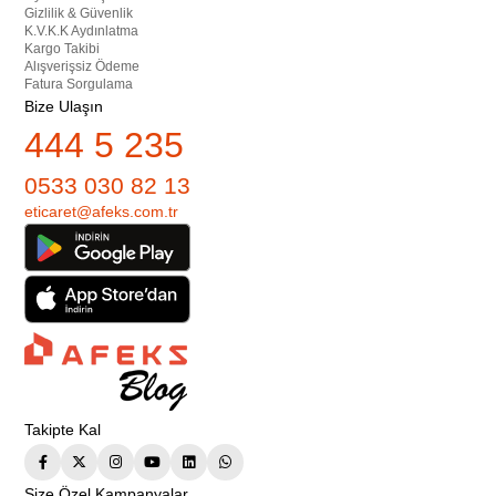
Gizlilik & Güvenlik
K.V.K.K Aydınlatma
Kargo Takibi
Alışverişsiz Ödeme
Fatura Sorgulama
Bize Ulaşın
444 5 235
0533 030 82 13
eticaret@afeks.com.tr
Takipte Kal
Size Özel Kampanyalar