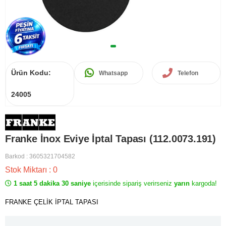
Ürün Kodu:
Whatsapp
Telefon
24005
Franke İnox Eviye İptal Tapası (112.0073.191)
Barkod
:
3605321704582
Stok Miktarı
:
0
1 saat 5 dakika 30 saniye
içerisinde sipariş verirseniz
yarın
kargoda!
FRANKE ÇELİK İPTAL TAPASI