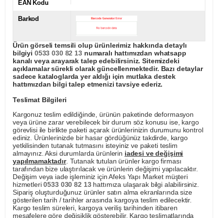
EAN Kodu
Barkod
Ürün görseli temsili olup ürünlerimiz hakkında detaylı
bilgiyi
0533 030 82 13
numaralı hattımızdan whatsapp
kanalı veya arayarak talep edebilirsiniz. Sitemizdeki
açıklamalar sürekli olarak güncellenmektedir. Bazı detaylar
sadece kataloglarda yer aldığı için mutlaka destek
hattımızdan bilgi talep etmenizi tavsiye ederiz.
Teslimat Bilgileri
Kargonuz teslim edildiğinde, ürünün paketinde deformasyon
veya ürüne zarar verebilecek bir durum söz konusu ise, kargo
görevlisi ile birlikte paketi açarak ürünlerinizin durumunu kontrol
ediniz. Ürünlerinizde bir hasar gördüğünüz takdirde, kargo
yetkilisinden tutanak tutmasını isteyiniz ve paketi teslim
almayınız. Aksi durumlarda ürünlerin
iadesi ve değişimi
yapılmamaktadır
. Tutanak tutulan ürünler kargo firması
tarafından bize ulaştırılacak ve ürünlerin değişimi yapılacaktır.
Değişim veya iade işleminiz için Afeks Yapı Market müşteri
hizmetleri
0533 030 82 13
hattımıza ulaşarak bilgi alabilirsiniz.
Sipariş oluşturduğunuz ürünler satın alma ekranlarında size
gösterilen tarih / tarihler arasında kargoya teslim edilecektir.
Kargo teslim süreleri, kargoya veriliş tarihinden itibaren
mesafelere göre değişiklik gösterebilir. Kargo teslimatlarında