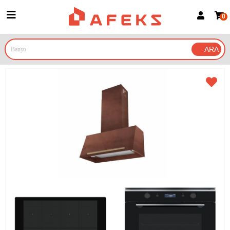
0
Üye Girişi
Üye Ol
Google İle Bağlan