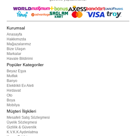
Kurumsal
Anasayfa
Hakkımızda
Mağazalarımız
Bize Ulaşın
Markalar
Havale Bildirimi
Popüler Kategoriler
Beyaz Eşya
Mutfak
Banyo
Elektrikli Ev Aleti
Hırdavat
Oto
Boya
Mobilya
Müşteri İlişkileri
Mesafeli Satış Sözleşmesi
Üyelik Sözleşmesi
Gizlilik & Güvenlik
K.V.K.K Aydınlatma