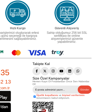
Hızlı Kargo
Güvenli Alışveriş
parişlerinizi oluşturarak ertesi
Sahip olduğumuz 256 bit SSL
ş günü seçeneği ile kargoya
sertifikası ile online
erilmesini sağlayabilirsiniz.
alışverişlerinizi güvenle
yapabilirsiniz.
Takipte Kal
235
Size Özel Kampanyalar
82 13
Hemen Kayıt Ol Fırsatlardan Önce Sen Haberdar
Ol!
com.tr
Gönder
Üyelik koşullarını
ve
kişisel verilerimin
korunmasını kabul ediyorum.