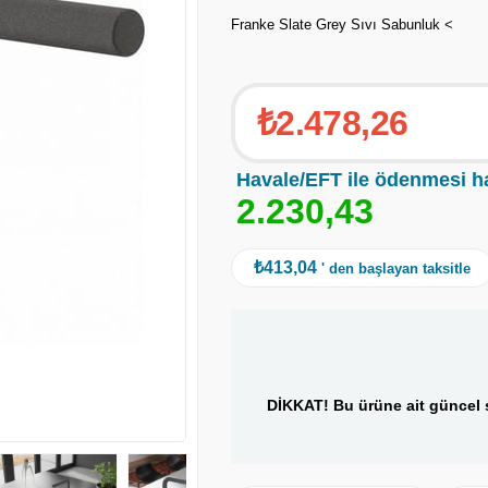
Franke Slate Grey Sıvı Sabunluk <
₺2.478,26
Havale/EFT ile ödenmesi h
2
.
2
3
0
,
4
3
₺413,04
' den başlayan taksitle
DİKKAT! Bu ürüne ait güncel s