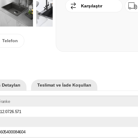
Karşılaştır
Telefon
 Detayları
Teslimat ve İade Koşulları
Franke
112.0726.571
3605400084604