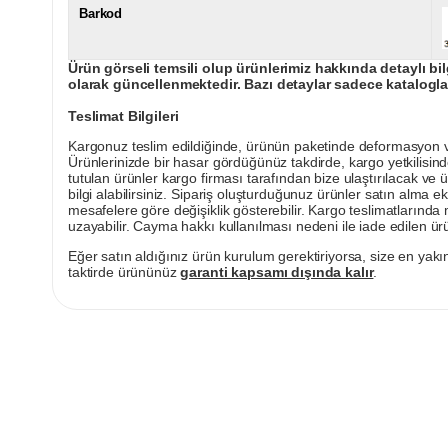
Barkod
Ürün görseli temsili olup ürünlerimiz hakkında detaylı bil
olarak güncellenmektedir. Bazı detaylar sadece kataloglar
Teslimat Bilgileri
Kargonuz teslim edildiğinde, ürünün paketinde deformasyon vey
Ürünlerinizde bir hasar gördüğünüz takdirde, kargo yetkilisind
tutulan ürünler kargo firması tarafından bize ulaştırılacak ve 
bilgi alabilirsiniz. Sipariş oluşturduğunuz ürünler satın alma ek
mesafelere göre değişiklik gösterebilir. Kargo teslimatlarınd
uzayabilir. Cayma hakkı kullanılması nedeni ile iade edilen ürü
Eğer satın aldığınız ürün kurulum gerektiriyorsa, size en yakın
taktirde ürününüz
garanti kapsamı dışında kalır
.