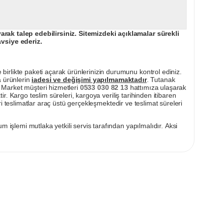
ak talep edebilirsiniz. Sitemizdeki açıklamalar sürekli
avsiye ederiz.
irlikte paketi açarak ürünlerinizin durumunu kontrol ediniz.
a ürünlerin
iadesi ve değişimi yapılmamaktadır
. Tutanak
pı Market müşteri hizmetleri
0533 030 82 13
hattımıza ulaşarak
ir. Kargo teslim süreleri, kargoya veriliş tarihinden itibaren
i teslimatlar araç üstü gerçekleşmektedir ve teslimat süreleri
m işlemi mutlaka yetkili servis tarafından yapılmalıdır. Aksi