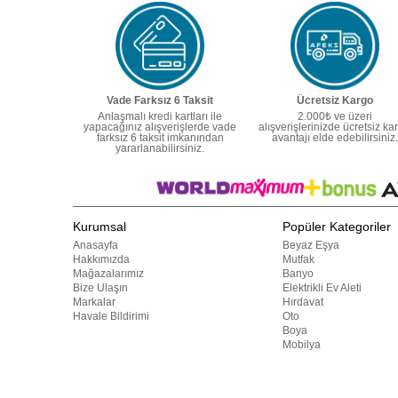
Vade Farksız 6 Taksit
Ücretsiz Kargo
Anlaşmalı kredi kartları ile
2.000₺ ve üzeri
yapacağınız alışverişlerde vade
alışverişlerinizde ücretsiz ka
farksız 6 taksit imkanından
avantajı elde edebilirsiniz.
yararlanabilirsiniz.
Kurumsal
Popüler Kategoriler
Anasayfa
Beyaz Eşya
Hakkımızda
Mutfak
Mağazalarımız
Banyo
Bize Ulaşın
Elektrikli Ev Aleti
Markalar
Hırdavat
Havale Bildirimi
Oto
Boya
Mobilya