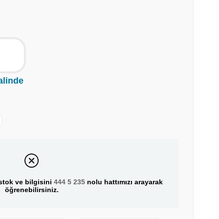
alinde
tok ve bilgisini
444 5 235
nolu hattımızı arayarak
öğrenebilirsiniz.