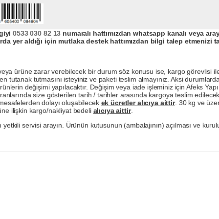
giyi
0533 030 82 13
numaralı hattımızdan whatsapp kanalı veya arayar
da yer aldığı için mutlaka destek hattımızdan bilgi talep etmenizi t
a ürüne zarar verebilecek bir durum söz konusu ise, kargo görevlisi ile b
en tutanak tutmasını isteyiniz ve paketi teslim almayınız. Aksi durumlard
ürünlerin değişimi yapılacaktır. Değişim veya iade işleminiz için Afeks Ya
ranlarında size gösterilen tarih / tarihler arasında kargoya teslim edilecekt
a mesafelerden dolayı oluşabilecek
ek ücretler alıcıya aittir
. 30 kg ve üzer
ne ilişkin kargo/nakliyat bedeli
alıcıya aittir
.
 yetkili servisi arayın. Ürünün kutusunun (ambalajının) açılması ve kurulu