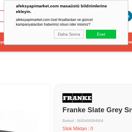
afeksyapimarket.com masaüstü bildirimlerine
ekleyin.
Toptan
afeksyapimarket.com özel fırsatlardan ve güncel
kampanyalardan haberiniz olsun ister misiniz?
Daha Sonra
Evet
ya
Elektrikli El Aleti
Aydınlatma ve Elektrik
Dekorasyon ve Ev Gere
Franke Slate Grey Sı
Barkod
:
3605400084604
Stok Miktarı
:
0