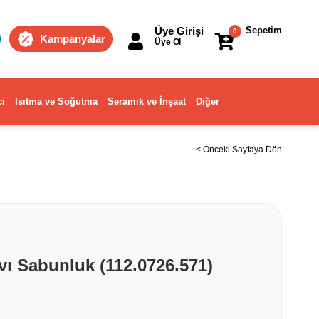
Üye Girişi
Sepetim
0
Kampanyalar
Üye Ol
ci
Isıtma ve Soğutma
Seramik ve İnşaat
Diğer
< Önceki Sayfaya Dön
vı Sabunluk (112.0726.571)