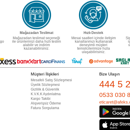
Mağazadan Teslimat
Hızlı Destek
Mağazadan teslimat seçeneği
Mesai saatleri içinde iletişim
Si
rgo
ile ürünlerinizi daha hızlı teslim
kanallarımızı kullanarak
i
alabilir ve indirim
deneyimli müşteri
v
kazanabilirsiniz.
temsilcilerimize hızla
ulaşabilirisiniz.
Müşteri İlişkileri
Bize Ulaşın
Mesafeli Satış Sözleşmesi
444 5 
Üyelik Sözleşmesi
Gizlilik & Güvenlik
0533 030 
K.V.K.K Aydınlatma
Kargo Takibi
eticaret@afeks.
Alışverişsiz Ödeme
Fatura Sorgulama