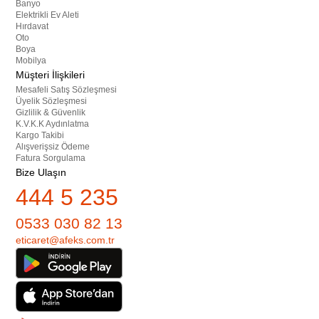
Banyo
Elektrikli Ev Aleti
Hırdavat
Oto
Boya
Mobilya
Müşteri İlişkileri
Mesafeli Satış Sözleşmesi
Üyelik Sözleşmesi
Gizlilik & Güvenlik
K.V.K.K Aydınlatma
Kargo Takibi
Alışverişsiz Ödeme
Fatura Sorgulama
Bize Ulaşın
444 5 235
0533 030 82 13
eticaret@afeks.com.tr