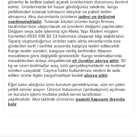
görevlisi ile birlikte paketi açarak ürünlerinizin durumunu kontrol
ediniz. Ürünlerinizde bir hasar gördüğünüz takdirde, kargo
yetkilisinden tutanak tutmasını isteyiniz ve paketi teslim
almayınız. Aksi durumlarda ürünlerin
iadesi ve değişimi
yapılmamaktadır
. Tutanak tutulan ürünler kargo firması
tarafından bize ulaştırılacak ve ürünlerin değişimi yapılacaktır.
Değişim veya iade işleminiz için Afeks Yapı Market müşteri
hizmetleri
0533 030 82 13
hattımıza ulaşarak bilgi alabilirsiniz.
Sipariş oluşturduğunuz ürünler satın alma ekranlarında size
gösterilen tarih / tarihler arasında kargoya teslim edilecektir.
Kargo teslim süreleri, kargoya veriliş tarihinden itibaren
mesafelere göre değişiklik gösterebilir. Kargo teslimatlarında
mesafelerden dolayı oluşabilecek
ek ücretler alıcıya aittir
. 30
kg ve üzeri teslimatlar araç üstü gerçekleşmektedir ve teslimat
süreleri uzayabilir. Cayma hakkı kullanılması nedeni ile iade
edilen ürüne ilişkin kargo/nakliyat bedeli
alıcıya aittir
.
Eğer satın aldığınız ürün kurulum gerektiriyorsa, size en yakın
yetkili servisi arayın. Ürünün kutusunun (ambalajının) açılması
ve kurulum işlemi mutlaka yetkili servis tarafından
yapılmalıdır. Aksi taktirde ürününüz
garanti kapsamı dışında
kalır
.