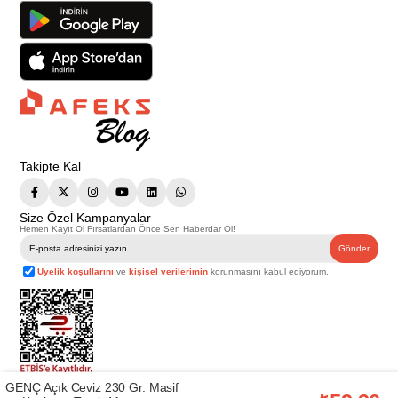
Takipte Kal
Size Özel Kampanyalar
Hemen Kayıt Ol Fırsatlardan Önce Sen Haberdar Ol!
Gönder
Üyelik koşullarını
ve
kişisel verilerimin
korunmasını kabul ediyorum.
GENÇ Açık Ceviz 230 Gr. Masif
Telif Hakkı © 2026
Afeks Yapı Market
. Tüm hakları saklıdır.