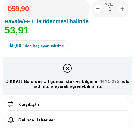
ADET
₺59,90
Havale/EFT ile ödenmesi halinde
5
3
,
9
1
₺9,98
' den başlayan taksitle
DİKKAT! Bu ürüne ait güncel stok ve bilgisini
444 5 235
nolu
hattımızı arayarak öğrenebilirsiniz.
Karşılaştır
Gelince Haber Ver