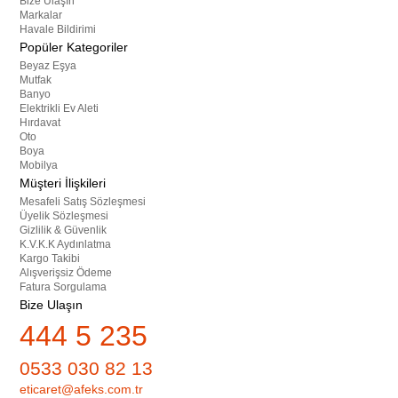
Bize Ulaşın
Markalar
Havale Bildirimi
Popüler Kategoriler
Beyaz Eşya
Mutfak
Banyo
Elektrikli Ev Aleti
Hırdavat
Oto
Boya
Mobilya
Müşteri İlişkileri
Mesafeli Satış Sözleşmesi
Üyelik Sözleşmesi
Gizlilik & Güvenlik
K.V.K.K Aydınlatma
Kargo Takibi
Alışverişsiz Ödeme
Fatura Sorgulama
Bize Ulaşın
444 5 235
0533 030 82 13
eticaret@afeks.com.tr