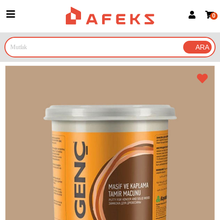
0
Üye Girişi
Üye Ol
Google İle Bağlan