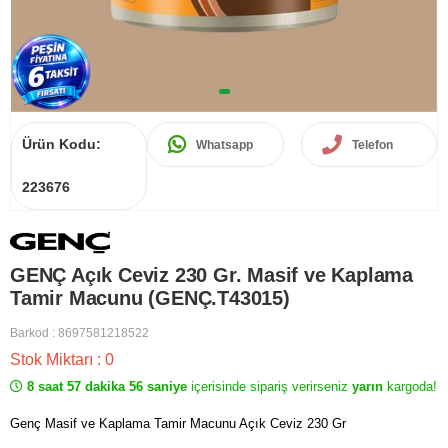
Ürün Kodu:
Whatsapp
Telefon
223676
GENÇ Açık Ceviz 230 Gr. Masif ve Kaplama
Tamir Macunu (GENÇ.T43015)
Barkod
:
8697581218522
Stok Miktarı
:
0
8 saat 57 dakika 56 saniye
içerisinde sipariş verirseniz
yarın
kargoda!
Genç Masif ve Kaplama Tamir Macunu Açık Ceviz 230 Gr