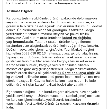
hattımızdan bilgi talep etmenizi tavsiye ederiz.
Teslimat Bilgileri
Kargonuz teslim edildiğinde, ürünün paketinde deformasyon
veya ürüne zarar verebilecek bir durum söz konusu ise, kargo
görevlisi ile birlikte paketi açarak ürünlerinizin durumunu kontrol
ediniz. Ürünlerinizde bir hasar gördüğünüz takdirde, kargo
yetkilisinden tutanak tutmasını isteyiniz ve paketi teslim
almayınız. Aksi durumlarda ürünlerin
iadesi ve değişimi
yapılmamaktadır
. Tutanak tutulan ürünler kargo firması
tarafından bize ulaştırılacak ve ürünlerin değişimi yapılacaktır.
Değişim veya iade işleminiz için Afeks Yapı Market müşteri
hizmetleri
0533 030 82 13
hattımıza ulaşarak bilgi alabilirsiniz.
Sipariş oluşturduğunuz ürünler satın alma ekranlarında size
gösterilen tarih / tarihler arasında kargoya teslim edilecektir.
Kargo teslim süreleri, kargoya veriliş tarihinden itibaren
mesafelere göre değişiklik gösterebilir. Kargo teslimatlarında
mesafelerden dolayı oluşabilecek
ek ücretler alıcıya aittir
. 30
kg ve üzeri teslimatlar araç üstü gerçekleşmektedir ve teslimat
süreleri uzayabilir. Cayma hakkı kullanılması nedeni ile iade
edilen ürüne ilişkin kargo/nakliyat bedeli
alıcıya aittir
.
Eğer satın aldığınız ürün kurulum gerektiriyorsa, size en yakın
yetkili servisi arayın. Ürünün kutusunun (ambalajının) açılması
ve kurulum işlemi mutlaka yetkili servis tarafından
yapılmalıdır. Aksi taktirde ürününüz
garanti kapsamı dışında
kalır
.