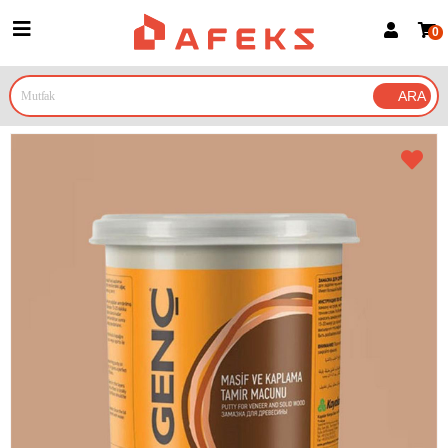
0
Üye Girişi
Üye Ol
Google İle Bağlan