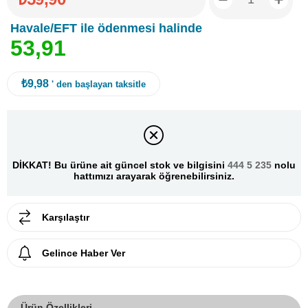
Havale/EFT ile ödenmesi halinde
5
3
,
9
1
₺9,98
' den başlayan taksitle
DİKKAT! Bu ürüne ait güncel stok ve bilgisini
444 5 235
nolu
hattımızı arayarak öğrenebilirsiniz.
Karşılaştır
Gelince Haber Ver
Ürün Özellikleri