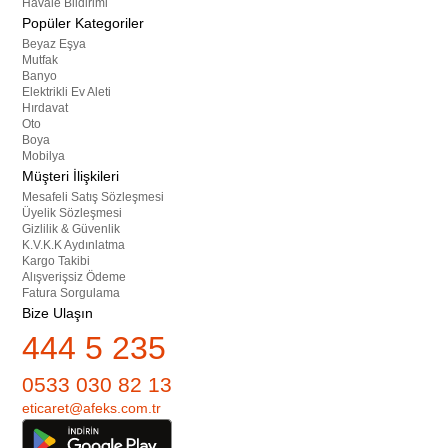
Havale Bildirimi
Popüler Kategoriler
Beyaz Eşya
Mutfak
Banyo
Elektrikli Ev Aleti
Hırdavat
Oto
Boya
Mobilya
Müşteri İlişkileri
Mesafeli Satış Sözleşmesi
Üyelik Sözleşmesi
Gizlilik & Güvenlik
K.V.K.K Aydınlatma
Kargo Takibi
Alışverişsiz Ödeme
Fatura Sorgulama
Bize Ulaşın
444 5 235
0533 030 82 13
eticaret@afeks.com.tr