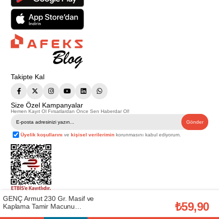
Takipte Kal
Size Özel Kampanyalar
Hemen Kayıt Ol Fırsatlardan Önce Sen Haberdar Ol!
Gönder
Üyelik koşullarını
ve
kişisel verilerimin
korunmasını kabul ediyorum.
GENÇ Armut 230 Gr. Masif ve
Telif Hakkı © 2026
Afeks Yapı Market
. Tüm hakları saklıdır.
₺59,90
Kaplama Tamir Macunu
Bu web sitesindeki tüm ürünler ticari amaçlıdır. Web sitemizde yer alan
(GENÇ.T43022)
görsel ve yazılı içerikler firmamıza ait olup, firmamızın yazılı izni alınmadan