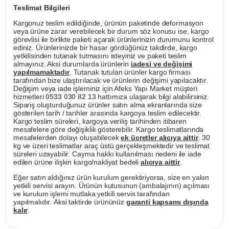
Teslimat Bilgileri
Kargonuz teslim edildiğinde, ürünün paketinde deformasyon
veya ürüne zarar verebilecek bir durum söz konusu ise, kargo
görevlisi ile birlikte paketi açarak ürünlerinizin durumunu kontrol
ediniz. Ürünlerinizde bir hasar gördüğünüz takdirde, kargo
yetkilisinden tutanak tutmasını isteyiniz ve paketi teslim
almayınız. Aksi durumlarda ürünlerin
iadesi ve değişimi
yapılmamaktadır
. Tutanak tutulan ürünler kargo firması
tarafından bize ulaştırılacak ve ürünlerin değişimi yapılacaktır.
Değişim veya iade işleminiz için Afeks Yapı Market müşteri
hizmetleri
0533 030 82 13
hattımıza ulaşarak bilgi alabilirsiniz.
Sipariş oluşturduğunuz ürünler satın alma ekranlarında size
gösterilen tarih / tarihler arasında kargoya teslim edilecektir.
Kargo teslim süreleri, kargoya veriliş tarihinden itibaren
mesafelere göre değişiklik gösterebilir. Kargo teslimatlarında
mesafelerden dolayı oluşabilecek
ek ücretler alıcıya aittir
. 30
kg ve üzeri teslimatlar araç üstü gerçekleşmektedir ve teslimat
süreleri uzayabilir. Cayma hakkı kullanılması nedeni ile iade
edilen ürüne ilişkin kargo/nakliyat bedeli
alıcıya aittir
.
Eğer satın aldığınız ürün kurulum gerektiriyorsa, size en yakın
yetkili servisi arayın. Ürünün kutusunun (ambalajının) açılması
ve kurulum işlemi mutlaka yetkili servis tarafından
yapılmalıdır. Aksi taktirde ürününüz
garanti kapsamı dışında
kalır
.