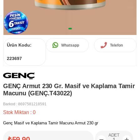
Ürün Kodu:
Whatsapp
Telefon
223697
GENÇ Armut 230 Gr. Masif ve Kaplama Tamir
Macunu (GENÇ.T43022)
Barkod
:
8697581218591
Stok Miktarı
:
0
Genç Masif ve Kaplama Tamir Macunu Armut 230 gr
ADET
₺59,90