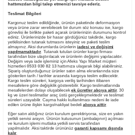
hattımızdan bilgi talep etmenizi tavsiye ederiz.
Teslimat Bilgileri
Kargonuz teslim edildiğinde, ürünün paketinde deformasyon
veya ürüne zarar verebilecek bir durum söz konusu ise, kargo
görevlisi ile birlikte paketi açarak ürünlerinizin durumunu kontrol
ediniz. Ürünlerinizde bir hasar gördüğünüz takdirde, kargo
yetkilisinden tutanak tutmasını isteyiniz ve paketi teslim
almayınız. Aksi durumlarda ürünlerin
iadesi ve değişimi
yapılmamaktadır
. Tutanak tutulan ürünler kargo firması
tarafından bize ulaştırılacak ve ürünlerin değişimi yapılacaktır.
Değişim veya iade işleminiz için Afeks Yapı Market müşteri
hizmetleri
0533 030 82 13
hattımıza ulaşarak bilgi alabilirsiniz.
Sipariş oluşturduğunuz ürünler satın alma ekranlarında size
gösterilen tarih / tarihler arasında kargoya teslim edilecektir.
Kargo teslim süreleri, kargoya veriliş tarihinden itibaren
mesafelere göre değişiklik gösterebilir. Kargo teslimatlarında
mesafelerden dolayı oluşabilecek
ek ücretler alıcıya aittir
. 30
kg ve üzeri teslimatlar araç üstü gerçekleşmektedir ve teslimat
süreleri uzayabilir. Cayma hakkı kullanılması nedeni ile iade
edilen ürüne ilişkin kargo/nakliyat bedeli
alıcıya aittir
.
Eğer satın aldığınız ürün kurulum gerektiriyorsa, size en yakın
yetkili servisi arayın. Ürünün kutusunun (ambalajının) açılması
ve kurulum işlemi mutlaka yetkili servis tarafından
yapılmalıdır. Aksi taktirde ürününüz
garanti kapsamı dışında
kalır
.