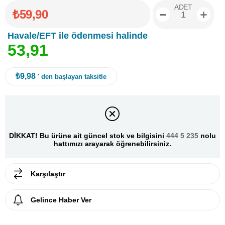
ADET
₺59,90
Havale/EFT ile ödenmesi halinde
5
3
,
9
1
₺9,98
' den başlayan taksitle
DİKKAT! Bu ürüne ait güncel stok ve bilgisini
444 5 235
nolu
hattımızı arayarak öğrenebilirsiniz.
Karşılaştır
Gelince Haber Ver