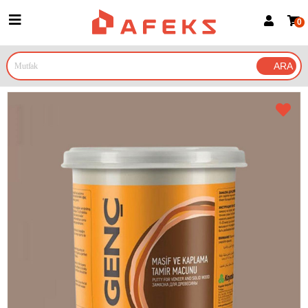
0
Üye Girişi
Üye Ol
Google İle Bağlan