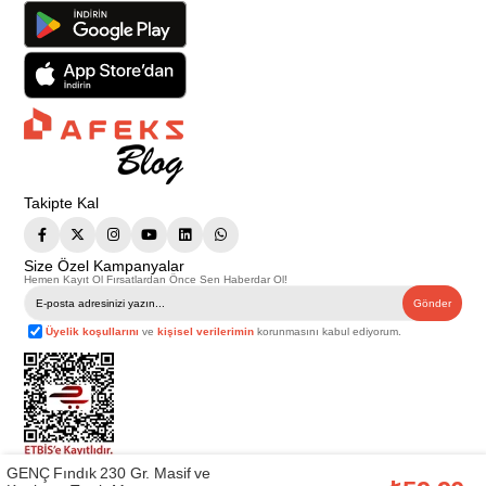
Takipte Kal
Size Özel Kampanyalar
Hemen Kayıt Ol Fırsatlardan Önce Sen Haberdar Ol!
Gönder
Üyelik koşullarını
ve
kişisel verilerimin
korunmasını kabul ediyorum.
GENÇ Fındık 230 Gr. Masif ve
Telif Hakkı © 2026
Afeks Yapı Market
. Tüm hakları saklıdır.