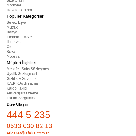
Bize Ulaşın
Markalar
Havale Bildirimi
Popüler Kategoriler
Beyaz Eşya
Mutfak
Banyo
Elektrikli Ev Aleti
Hırdavat
Oto
Boya
Mobilya
Müşteri İlişkileri
Mesafeli Satış Sözleşmesi
Üyelik Sözleşmesi
Gizlilik & Güvenlik
K.V.K.K Aydınlatma
Kargo Takibi
Alışverişsiz Ödeme
Fatura Sorgulama
Bize Ulaşın
444 5 235
0533 030 82 13
eticaret@afeks.com.tr