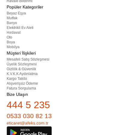
Havale Bildirimi
Popüler Kategoriler
Beyaz Eşya
Mutfak
Banyo
Elektrikli Ev Aleti
Hırdavat
Oto
Boya
Mobilya
Müşteri İlişkileri
Mesafeli Satış Sözleşmesi
Üyelik Sözleşmesi
Gizlilik & Güvenlik
K.V.K.K Aydınlatma
Kargo Takibi
Alışverişsiz Ödeme
Fatura Sorgulama
Bize Ulaşın
444 5 235
0533 030 82 13
eticaret@afeks.com.tr