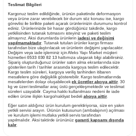
Teslimat Bilgileri
Kargonuz teslim edildiğinde, ürünün paketinde deformasyon
veya ürüne zarar verebilecek bir durum söz konusu ise, kargo
görevlisi ile birlikte paketi açarak ürünlerinizin durumunu kontrol
ediniz. Ürünlerinizde bir hasar gördüğünüz takdirde, kargo
yetkilisinden tutanak tutmasını isteyiniz ve paketi teslim
almayınız. Aksi durumlarda ürünlerin
iadesi ve değişimi
yapılmamaktadır
. Tutanak tutulan ürünler kargo firması
tarafından bize ulaştırılacak ve ürünlerin değişimi yapılacaktır.
Değişim veya iade işleminiz için Afeks Yapı Market müşteri
hizmetleri
0533 030 82 13
hattımıza ulaşarak bilgi alabilirsiniz.
Sipariş oluşturduğunuz ürünler satın alma ekranlarında size
gösterilen tarih / tarihler arasında kargoya teslim edilecektir.
Kargo teslim süreleri, kargoya veriliş tarihinden itibaren
mesafelere göre değişiklik gösterebilir. Kargo teslimatlarında
mesafelerden dolayı oluşabilecek
ek ücretler alıcıya aittir
. 30
kg ve üzeri teslimatlar araç üstü gerçekleşmektedir ve teslimat
süreleri uzayabilir. Cayma hakkı kullanılması nedeni ile iade
edilen ürüne ilişkin kargo/nakliyat bedeli
alıcıya aittir
.
Eğer satın aldığınız ürün kurulum gerektiriyorsa, size en yakın
yetkili servisi arayın. Ürünün kutusunun (ambalajının) açılması
ve kurulum işlemi mutlaka yetkili servis tarafından
yapılmalıdır. Aksi taktirde ürününüz
garanti kapsamı dışında
kalır
.