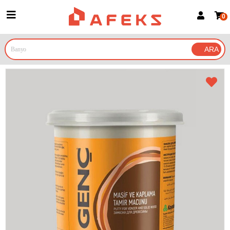
0
Üye Girişi
Üye Ol
Google İle Bağlan