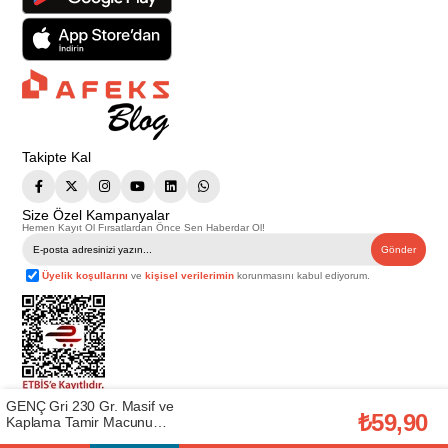
Takipte Kal
Size Özel Kampanyalar
Hemen Kayıt Ol Fırsatlardan Önce Sen Haberdar Ol!
Gönder
Üyelik koşullarını
ve
kişisel verilerimin
korunmasını kabul ediyorum.
GENÇ Gri 230 Gr. Masif ve
Telif Hakkı © 2026
Afeks Yapı Market
. Tüm hakları saklıdır.
₺59,90
Kaplama Tamir Macunu
Bu web sitesindeki tüm ürünler ticari amaçlıdır. Web sitemizde yer alan
(GENÇ.T43019)
görsel ve yazılı içerikler firmamıza ait olup, firmamızın yazılı izni alınmadan