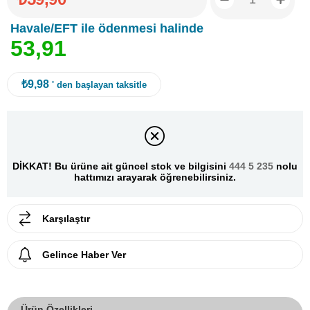
Havale/EFT ile ödenmesi halinde
5
3
,
9
1
₺9,98
' den başlayan taksitle
DİKKAT! Bu ürüne ait güncel stok ve bilgisini
444 5 235
nolu
hattımızı arayarak öğrenebilirsiniz.
Karşılaştır
Gelince Haber Ver
Ürün Özellikleri