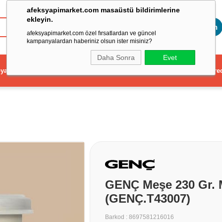
afeksyapimarket.com masaüstü bildirimlerine
ekleyin.
Toptan
afeksyapimarket.com özel fırsatlardan ve güncel
kampanyalardan haberiniz olsun ister misiniz?
Daha Sonra
Evet
ya
Elektrikli El Aleti
Aydınlatma ve Elektrik
Dekorasyon ve Ev Gere
GENÇ Meşe 230 Gr. 
(GENÇ.T43007)
Barkod
:
8697581216016