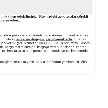
ak talep edebilirsiniz. Sitemizdeki açıklamalar sürekli
avsiye ederiz.
irlikte paketi açarak ürünlerinizin durumunu kontrol ediniz.
a ürünlerin
iadesi ve değişimi yapılmamaktadır
. Tutanak
pı Market müşteri hizmetleri
0533 030 82 13
hattımıza ulaşarak
ir. Kargo teslim süreleri, kargoya veriliş tarihinden itibaren
i teslimatlar araç üstü gerçekleşmektedir ve teslimat süreleri
m işlemi mutlaka yetkili servis tarafından yapılmalıdır. Aksi