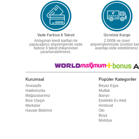
Vade Farksız 6 Taksit
Ücretsiz Kargo
Anlaşmalı kredi kartları ile
2.000₺ ve üzeri
yapacağınız alışverişlerde vade
alışverişlerinizde ücretsiz ka
farksız 6 taksit imkanından
avantajı elde edebilirsiniz.
yararlanabilirsiniz.
Kurumsal
Popüler Kategoriler
Anasayfa
Beyaz Eşya
Hakkımızda
Mutfak
Mağazalarımız
Banyo
Bize Ulaşın
Elektrikli Ev Aleti
Markalar
Hırdavat
Havale Bildirimi
Oto
Boya
Mobilya