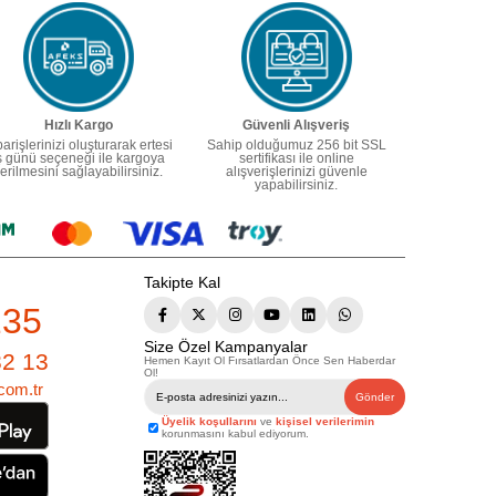
Hızlı Kargo
Güvenli Alışveriş
parişlerinizi oluşturarak ertesi
Sahip olduğumuz 256 bit SSL
ş günü seçeneği ile kargoya
sertifikası ile online
erilmesini sağlayabilirsiniz.
alışverişlerinizi güvenle
yapabilirsiniz.
Takipte Kal
235
Size Özel Kampanyalar
82 13
Hemen Kayıt Ol Fırsatlardan Önce Sen Haberdar
Ol!
com.tr
Gönder
Üyelik koşullarını
ve
kişisel verilerimin
korunmasını kabul ediyorum.