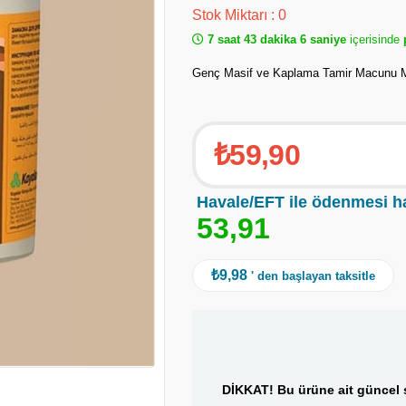
Stok Miktarı
:
0
7 saat 43 dakika 5 saniye
içerisinde
p
Genç Masif ve Kaplama Tamir Macunu 
₺59,90
Havale/EFT ile ödenmesi h
5
3
,
9
1
₺9,98
' den başlayan taksitle
DİKKAT! Bu ürüne ait güncel s