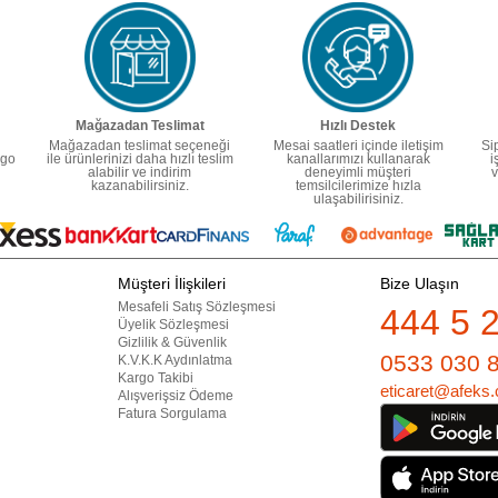
Mağazadan Teslimat
Hızlı Destek
Mağazadan teslimat seçeneği
Mesai saatleri içinde iletişim
Si
rgo
ile ürünlerinizi daha hızlı teslim
kanallarımızı kullanarak
i
alabilir ve indirim
deneyimli müşteri
v
kazanabilirsiniz.
temsilcilerimize hızla
ulaşabilirisiniz.
Müşteri İlişkileri
Bize Ulaşın
Mesafeli Satış Sözleşmesi
444 5 
Üyelik Sözleşmesi
Gizlilik & Güvenlik
0533 030 
K.V.K.K Aydınlatma
Kargo Takibi
eticaret@afeks.
Alışverişsiz Ödeme
Fatura Sorgulama