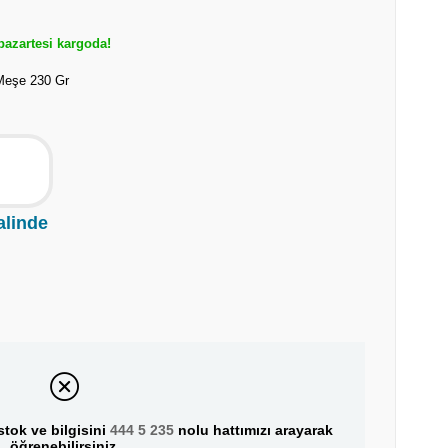
azartesi kargoda!
Meşe 230 Gr
alinde
tok ve bilgisini
444 5 235
nolu hattımızı arayarak
öğrenebilirsiniz.