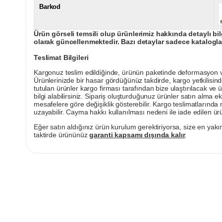
Barkod
Ürün görseli temsili olup ürünlerimiz hakkında detaylı bil
olarak güncellenmektedir. Bazı detaylar sadece kataloglar
Teslimat Bilgileri
Kargonuz teslim edildiğinde, ürünün paketinde deformasyon vey
Ürünlerinizde bir hasar gördüğünüz takdirde, kargo yetkilisind
tutulan ürünler kargo firması tarafından bize ulaştırılacak ve 
bilgi alabilirsiniz. Sipariş oluşturduğunuz ürünler satın alma ek
mesafelere göre değişiklik gösterebilir. Kargo teslimatlarınd
uzayabilir. Cayma hakkı kullanılması nedeni ile iade edilen ürü
Eğer satın aldığınız ürün kurulum gerektiriyorsa, size en yakın
taktirde ürününüz
garanti kapsamı dışında kalır
.