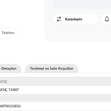
Karşılaştır
Telefon
 Detayları
Teslimat ve İade Koşulları
GENÇ
GENÇ.T43007
8697581216016