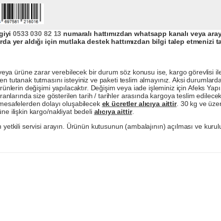
giyi
0533 030 82 13
numaralı hattımızdan whatsapp kanalı veya arayar
da yer aldığı için mutlaka destek hattımızdan bilgi talep etmenizi t
a ürüne zarar verebilecek bir durum söz konusu ise, kargo görevlisi ile b
en tutanak tutmasını isteyiniz ve paketi teslim almayınız. Aksi durumlard
ürünlerin değişimi yapılacaktır. Değişim veya iade işleminiz için Afeks Ya
ranlarında size gösterilen tarih / tarihler arasında kargoya teslim edilecekt
a mesafelerden dolayı oluşabilecek
ek ücretler alıcıya aittir
. 30 kg ve üzer
ne ilişkin kargo/nakliyat bedeli
alıcıya aittir
.
 yetkili servisi arayın. Ürünün kutusunun (ambalajının) açılması ve kurulu