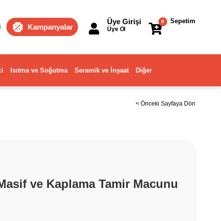
Üye Girişi
Sepetim
0
Kampanyalar
Üye Ol
ci
Isıtma ve Soğutma
Seramik ve İnşaat
Diğer
< Önceki Sayfaya Dön
Masif ve Kaplama Tamir Macunu