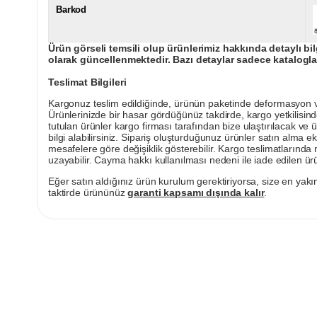
Barkod
Ürün görseli temsili olup ürünlerimiz hakkında detaylı bil
olarak güncellenmektedir. Bazı detaylar sadece kataloglar
Teslimat Bilgileri
Kargonuz teslim edildiğinde, ürünün paketinde deformasyon vey
Ürünlerinizde bir hasar gördüğünüz takdirde, kargo yetkilisind
tutulan ürünler kargo firması tarafından bize ulaştırılacak ve 
bilgi alabilirsiniz. Sipariş oluşturduğunuz ürünler satın alma ek
mesafelere göre değişiklik gösterebilir. Kargo teslimatlarınd
uzayabilir. Cayma hakkı kullanılması nedeni ile iade edilen ürü
Eğer satın aldığınız ürün kurulum gerektiriyorsa, size en yakın
taktirde ürününüz
garanti kapsamı dışında kalır
.