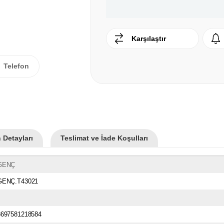
Karşılaştır
Telefon
 Detayları
Teslimat ve İade Koşulları
GENÇ
GENÇ.T43021
8697581218584