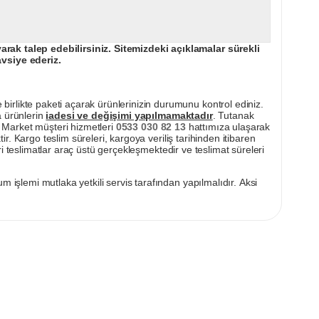
ak talep edebilirsiniz. Sitemizdeki açıklamalar sürekli
avsiye ederiz.
irlikte paketi açarak ürünlerinizin durumunu kontrol ediniz.
a ürünlerin
iadesi ve değişimi yapılmamaktadır
. Tutanak
pı Market müşteri hizmetleri
0533 030 82 13
hattımıza ulaşarak
ir. Kargo teslim süreleri, kargoya veriliş tarihinden itibaren
i teslimatlar araç üstü gerçekleşmektedir ve teslimat süreleri
m işlemi mutlaka yetkili servis tarafından yapılmalıdır. Aksi