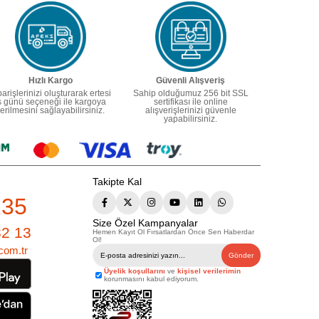
Hızlı Kargo
Güvenli Alışveriş
parişlerinizi oluşturarak ertesi
Sahip olduğumuz 256 bit SSL
ş günü seçeneği ile kargoya
sertifikası ile online
erilmesini sağlayabilirsiniz.
alışverişlerinizi güvenle
yapabilirsiniz.
Takipte Kal
235
Size Özel Kampanyalar
82 13
Hemen Kayıt Ol Fırsatlardan Önce Sen Haberdar
Ol!
com.tr
Gönder
Üyelik koşullarını
ve
kişisel verilerimin
korunmasını kabul ediyorum.