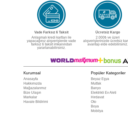
Vade Farksız 6 Taksit
Ücretsiz Kargo
Anlaşmalı kredi kartları ile
2.000₺ ve üzeri
yapacağınız alışverişlerde vade
alışverişlerinizde ücretsiz ka
farksız 6 taksit imkanından
avantajı elde edebilirsiniz.
yararlanabilirsiniz.
Kurumsal
Popüler Kategoriler
Anasayfa
Beyaz Eşya
Hakkımızda
Mutfak
Mağazalarımız
Banyo
Bize Ulaşın
Elektrikli Ev Aleti
Markalar
Hırdavat
Havale Bildirimi
Oto
Boya
Mobilya