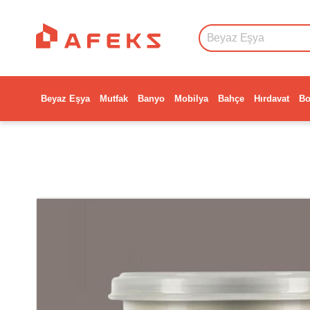
Beyaz Eşya
Mutfak
Banyo
Mobilya
Bahçe
Hırdavat
Bo