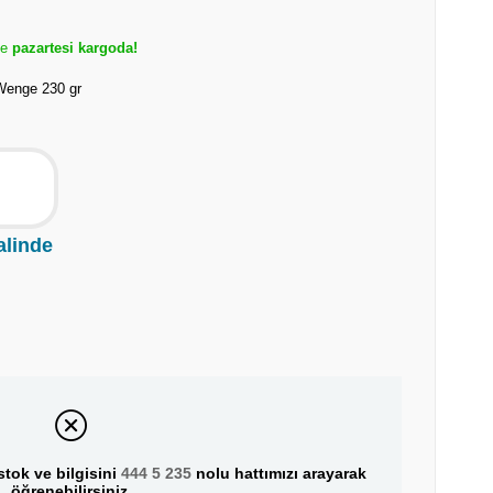
de
pazartesi kargoda!
Wenge 230 gr
alinde
tok ve bilgisini
444 5 235
nolu hattımızı arayarak
öğrenebilirsiniz.