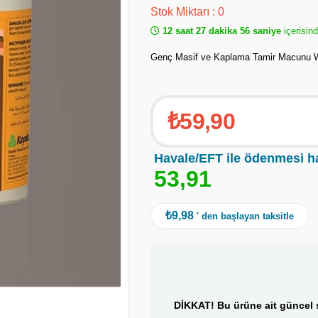
Stok Miktarı
:
0
12 saat 27 dakika 56 saniye
içerisin
Genç Masif ve Kaplama Tamir Macunu 
₺59,90
Havale/EFT ile ödenmesi h
5
3
,
9
1
₺9,98
' den başlayan taksitle
DİKKAT! Bu ürüne ait güncel s