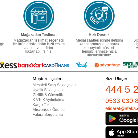
Mağazadan Teslimat
Hızlı Destek
Mağazadan teslimat seçeneği
Mesai saatleri içinde iletişim
Si
rgo
ile ürünlerinizi daha hızlı teslim
kanallarımızı kullanarak
i
alabilir ve indirim
deneyimli müşteri
v
kazanabilirsiniz.
temsilcilerimize hızla
ulaşabilirisiniz.
Müşteri İlişkileri
Bize Ulaşın
Mesafeli Satış Sözleşmesi
444 5 
Üyelik Sözleşmesi
Gizlilik & Güvenlik
0533 030 
K.V.K.K Aydınlatma
Kargo Takibi
eticaret@afeks.
Alışverişsiz Ödeme
Fatura Sorgulama