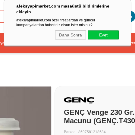
afeksyapimarket.com masaüstü bildirimlerine
ekleyin.
Toptan
afeksyapimarket.com özel fırsatlardan ve güncel
kampanyalardan haberiniz olsun ister misiniz?
Daha Sonra
Evet
ya
Elektrikli El Aleti
Aydınlatma ve Elektrik
Dekorasyon ve Ev Gere
GENÇ Venge 230 Gr.
Macunu (GENÇ.T430
Barkod
:
8697581218584