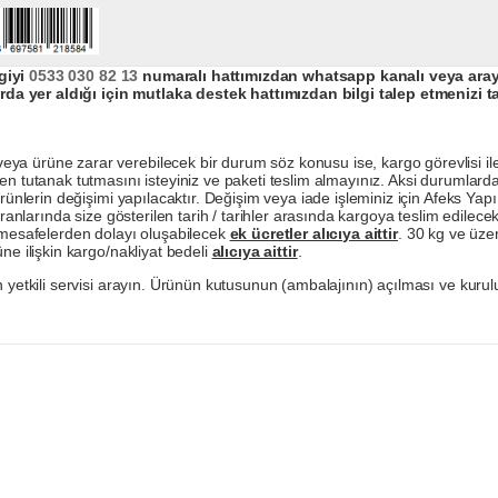
giyi
0533 030 82 13
numaralı hattımızdan whatsapp kanalı veya arayar
da yer aldığı için mutlaka destek hattımızdan bilgi talep etmenizi t
a ürüne zarar verebilecek bir durum söz konusu ise, kargo görevlisi ile b
en tutanak tutmasını isteyiniz ve paketi teslim almayınız. Aksi durumlard
ürünlerin değişimi yapılacaktır. Değişim veya iade işleminiz için Afeks Ya
ranlarında size gösterilen tarih / tarihler arasında kargoya teslim edilecekt
a mesafelerden dolayı oluşabilecek
ek ücretler alıcıya aittir
. 30 kg ve üzer
ne ilişkin kargo/nakliyat bedeli
alıcıya aittir
.
 yetkili servisi arayın. Ürünün kutusunun (ambalajının) açılması ve kurulu