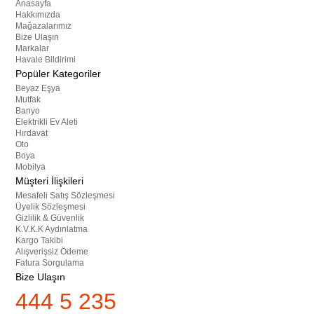
Anasayfa
Hakkımızda
Mağazalarımız
Bize Ulaşın
Markalar
Havale Bildirimi
Popüler Kategoriler
Beyaz Eşya
Mutfak
Banyo
Elektrikli Ev Aleti
Hırdavat
Oto
Boya
Mobilya
Müşteri İlişkileri
Mesafeli Satış Sözleşmesi
Üyelik Sözleşmesi
Gizlilik & Güvenlik
K.V.K.K Aydınlatma
Kargo Takibi
Alışverişsiz Ödeme
Fatura Sorgulama
Bize Ulaşın
444 5 235