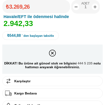
ADET
₺3.269,26
Havale/EFT ile ödenmesi halinde
2
.
9
4
2
,
3
3
₺544,88
' den başlayan taksitle
DİKKAT! Bu ürüne ait güncel stok ve bilgisini
444 5 235
nolu
hattımızı arayarak öğrenebilirsiniz.
Karşılaştır
Kargo Bedava