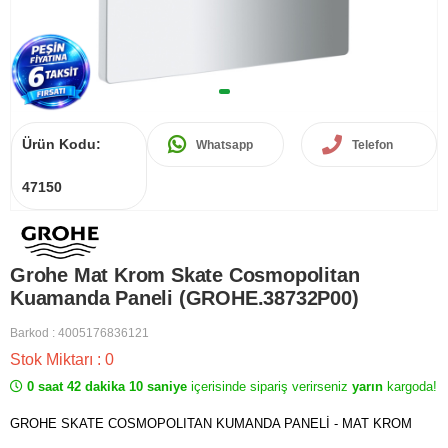
Ürün Kodu:
Whatsapp
Telefon
47150
Grohe Mat Krom Skate Cosmopolitan
Kuamanda Paneli (GROHE.38732P00)
Barkod
:
4005176836121
Stok Miktarı
:
0
0 saat 42 dakika 10 saniye
içerisinde sipariş verirseniz
yarın
kargoda!
GROHE SKATE COSMOPOLITAN KUMANDA PANELİ - MAT KROM