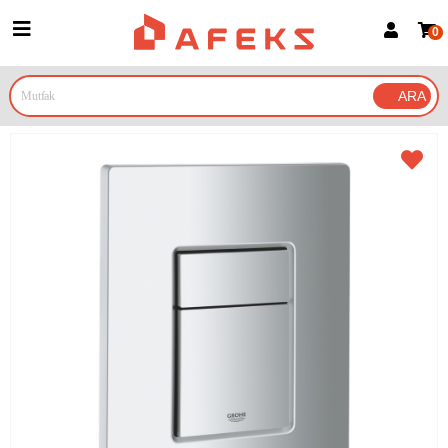
0
Üye Girişi
Üye Ol
Google İle Bağlan