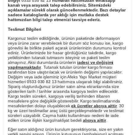
bilgiyi
0533 030 82 13
numaralı hattımızdan whatsapp
kanalı veya arayarak talep edebilirsiniz. Sitemizdeki
açıklamalar sürekli olarak güncellenmektedir. Bazı detaylar
sadece kataloglarda yer aldığı için mutlaka destek
hattımızdan bilgi talep etmenizi tavsiye ederiz.
Teslimat Bilgileri
Kargonuz teslim edildiğinde, ürünün paketinde deformasyon
veya ürüne zarar verebilecek bir durum söz konusu ise, kargo
görevlisi ile birlikte paketi açarak ürünlerinizin durumunu kontrol
ediniz. Ürünlerinizde bir hasar gördüğünüz takdirde, kargo
yetkilisinden tutanak tutmasını isteyiniz ve paketi teslim
almayınız. Aksi durumlarda ürünlerin
iadesi ve değişimi
yapılmamaktadır
. Tutanak tutulan ürünler kargo firması
tarafından bize ulaştırılacak ve ürünlerin değişimi yapılacaktır.
Değişim veya iade işleminiz için Afeks Yapı Market müşteri
hizmetleri
0533 030 82 13
hattımıza ulaşarak bilgi alabilirsiniz.
Sipariş oluşturduğunuz ürünler satın alma ekranlarında size
gösterilen tarih / tarihler arasında kargoya teslim edilecektir.
Kargo teslim süreleri, kargoya veriliş tarihinden itibaren
mesafelere göre değişiklik gösterebilir. Kargo teslimatlarında
mesafelerden dolayı oluşabilecek
ek ücretler alıcıya aittir
. 30
kg ve üzeri teslimatlar araç üstü gerçekleşmektedir ve teslimat
süreleri uzayabilir. Cayma hakkı kullanılması nedeni ile iade
edilen ürüne ilişkin kargo/nakliyat bedeli
alıcıya aittir
.
Eğer satın aldığınız ürün kurulum gerektiriyorsa, size en yakın
yetkili servisi arayın. Ürünün kutusunun (ambalajının) açılması