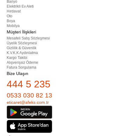
Banyo
Elektrikli Ev Aleti
Hırdavat
Oto
Boya
Mobilya
Müşteri İlişkileri
Mesafeli Satış Sözleşmesi
Üyelik Sözleşmesi
Gizlilik & Güvenlik
K.V.K.K Aydınlatma
Kargo Takibi
Alışverişsiz Ödeme
Fatura Sorgulama
Bize Ulaşın
444 5 235
0533 030 82 13
eticaret@afeks.com.tr