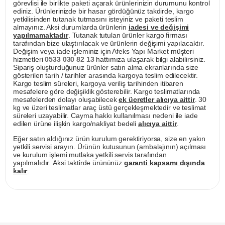
görevlisi ile birlikte paketi açarak ürünlerinizin durumunu kontrol
ediniz. Ürünlerinizde bir hasar gördüğünüz takdirde, kargo
yetkilisinden tutanak tutmasını isteyiniz ve paketi teslim
almayınız. Aksi durumlarda ürünlerin
iadesi ve değişimi
yapılmamaktadır
. Tutanak tutulan ürünler kargo firması
tarafından bize ulaştırılacak ve ürünlerin değişimi yapılacaktır.
Değişim veya iade işleminiz için Afeks Yapı Market müşteri
hizmetleri
0533 030 82 13
hattımıza ulaşarak bilgi alabilirsiniz.
Sipariş oluşturduğunuz ürünler satın alma ekranlarında size
gösterilen tarih / tarihler arasında kargoya teslim edilecektir.
Kargo teslim süreleri, kargoya veriliş tarihinden itibaren
mesafelere göre değişiklik gösterebilir. Kargo teslimatlarında
mesafelerden dolayı oluşabilecek
ek ücretler alıcıya aittir
. 30
kg ve üzeri teslimatlar araç üstü gerçekleşmektedir ve teslimat
süreleri uzayabilir. Cayma hakkı kullanılması nedeni ile iade
edilen ürüne ilişkin kargo/nakliyat bedeli
alıcıya aittir
.
Eğer satın aldığınız ürün kurulum gerektiriyorsa, size en yakın
yetkili servisi arayın. Ürünün kutusunun (ambalajının) açılması
ve kurulum işlemi mutlaka yetkili servis tarafından
yapılmalıdır. Aksi taktirde ürününüz
garanti kapsamı dışında
kalır
.