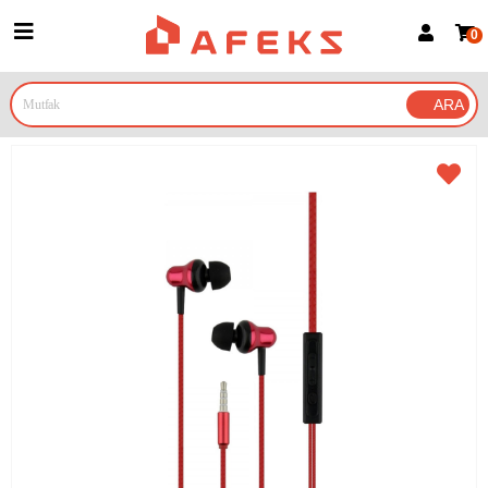
0
Üye Girişi
Üye Ol
Google İle Bağlan