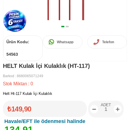
Ürün Kodu:
Whatsapp
Telefon
54563
HELT Kulak İçi Kulaklık (HT-117)
Barkod
:
8680065071249
Stok Miktarı
:
0
Helt Ht-117 Kulak İçi Kulaklık
ADET
₺149,90
Havale/EFT ile ödenmesi halinde
1
3
4
,
9
1