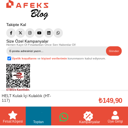
Takipte Kal
Size Özel Kampanyalar
Hemen Kayıt Ol Fırsatlardan Önce Sen Haberdar Ol!
Gönder
Üyelik koşullarını
ve
kişisel verilerimin
korunmasını kabul ediyorum.
HELT Kulak İçi Kulaklık (HT-
Telif Hakkı © 2026
Afeks Yapı Market
. Tüm hakları saklıdır.
₺149,90
117)
Bu web sitesindeki tüm ürünler ticari amaçlıdır. Web sitemizde yer alan
görsel ve yazılı içerikler firmamıza ait olup, firmamızın yazılı izni alınmadan
hiçbir yazılı/görsel içerik, logo, kopyalanamaz, kaynak gösterilemez ve
başka yerlerde kullanılamaz. İçeriklerin izin alınmadan kopyalanması ve
kullanılması 5846 sayılı Fikir ve Sanat Eserleri Yasasına göre suçtur.
Fırsat Köşesi
Üye Girişi
Toptan
Kampanyalar