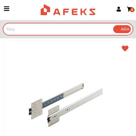
0
Üye Girişi
Üye Ol
Google İle Bağlan