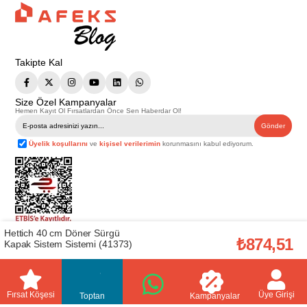
Takipte Kal
Size Özel Kampanyalar
Hemen Kayıt Ol Fırsatlardan Önce Sen Haberdar Ol!
Gönder
Üyelik koşullarını
ve
kişisel verilerimin
korunmasını kabul ediyorum.
Hettich 40 cm Döner Sürgü
Telif Hakkı © 2026
Afeks Yapı Market
. Tüm hakları saklıdır.
₺874,51
Kapak Sistem Sistemi (41373)
Bu web sitesindeki tüm ürünler ticari amaçlıdır. Web sitemizde yer alan
görsel ve yazılı içerikler firmamıza ait olup, firmamızın yazılı izni alınmadan
hiçbir yazılı/görsel içerik, logo, kopyalanamaz, kaynak gösterilemez ve
başka yerlerde kullanılamaz. İçeriklerin izin alınmadan kopyalanması ve
kullanılması 5846 sayılı Fikir ve Sanat Eserleri Yasasına göre suçtur.
Fırsat Köşesi
Üye Girişi
Toptan
Kampanyalar