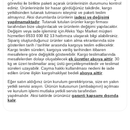
görevlisi ile birlikte paketi açarak ürünlerinizin durumunu kontrol
ediniz. Ürünlerinizde bir hasar gördüğünüz takdirde, kargo
yetkilisinden tutanak tutmasını isteyiniz ve paketi teslim
almayınız. Aksi durumlarda ürünlerin
iadesi ve değişimi
yapılmamaktadır
. Tutanak tutulan ürünler kargo firması
tarafından bize ulaştırılacak ve ürünlerin değişimi yapılacaktır.
Değişim veya iade işleminiz için Afeks Yapı Market müşteri
hizmetleri
0533 030 82 13
hattımıza ulaşarak bilgi alabilirsiniz.
Sipariş oluşturduğunuz ürünler satın alma ekranlarında size
gösterilen tarih / tarihler arasında kargoya teslim edilecektir.
Kargo teslim süreleri, kargoya veriliş tarihinden itibaren
mesafelere göre değişiklik gösterebilir. Kargo teslimatlarında
mesafelerden dolayı oluşabilecek
ek ücretler alıcıya aittir
. 30
kg ve üzeri teslimatlar araç üstü gerçekleşmektedir ve teslimat
süreleri uzayabilir. Cayma hakkı kullanılması nedeni ile iade
edilen ürüne ilişkin kargo/nakliyat bedeli
alıcıya aittir
.
Eğer satın aldığınız ürün kurulum gerektiriyorsa, size en yakın
yetkili servisi arayın. Ürünün kutusunun (ambalajının) açılması
ve kurulum işlemi mutlaka yetkili servis tarafından
yapılmalıdır. Aksi taktirde ürününüz
garanti kapsamı dışında
kalır
.