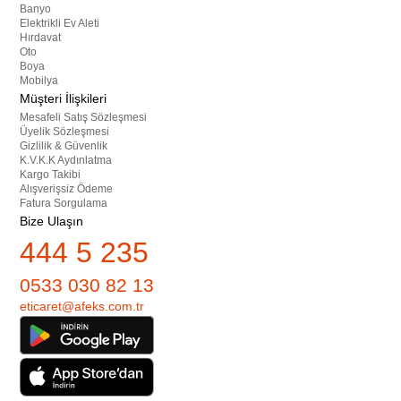
Banyo
Elektrikli Ev Aleti
Hırdavat
Oto
Boya
Mobilya
Müşteri İlişkileri
Mesafeli Satış Sözleşmesi
Üyelik Sözleşmesi
Gizlilik & Güvenlik
K.V.K.K Aydınlatma
Kargo Takibi
Alışverişsiz Ödeme
Fatura Sorgulama
Bize Ulaşın
444 5 235
0533 030 82 13
eticaret@afeks.com.tr