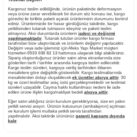
Kargonuz teslim edildiğinde, ürünün paketinde deformasyon
veya ürüne zarar verebilecek bir durum söz konusu ise, kargo
görevlisi ile birlikte paketi açarak ürünlerinizin durumunu kontrol
ediniz. Ürünlerinizde bir hasar gördüğünüz takdirde, kargo
yetkilisinden tutanak tutmasını isteyiniz ve paketi teslim
almayınız. Aksi durumlarda ürünlerin
iadesi ve değişimi
yapılmamaktadır
. Tutanak tutulan ürünler kargo firması
tarafından bize ulaştırılacak ve ürünlerin değişimi yapılacaktır.
Değişim veya iade işleminiz için Afeks Yapı Market müşteri
hizmetleri
0533 030 82 13
hattımıza ulaşarak bilgi alabilirsiniz.
Sipariş oluşturduğunuz ürünler satın alma ekranlarında size
gösterilen tarih / tarihler arasında kargoya teslim edilecektir.
Kargo teslim süreleri, kargoya veriliş tarihinden itibaren
mesafelere göre değişiklik gösterebilir. Kargo teslimatlarında
mesafelerden dolayı oluşabilecek
ek ücretler alıcıya aittir
. 30
kg ve üzeri teslimatlar araç üstü gerçekleşmektedir ve teslimat
süreleri uzayabilir. Cayma hakkı kullanılması nedeni ile iade
edilen ürüne ilişkin kargo/nakliyat bedeli
alıcıya aittir
.
Eğer satın aldığınız ürün kurulum gerektiriyorsa, size en yakın
yetkili servisi arayın. Ürünün kutusunun (ambalajının) açılması
ve kurulum işlemi mutlaka yetkili servis tarafından
yapılmalıdır. Aksi taktirde ürününüz
garanti kapsamı dışında
kalır
.