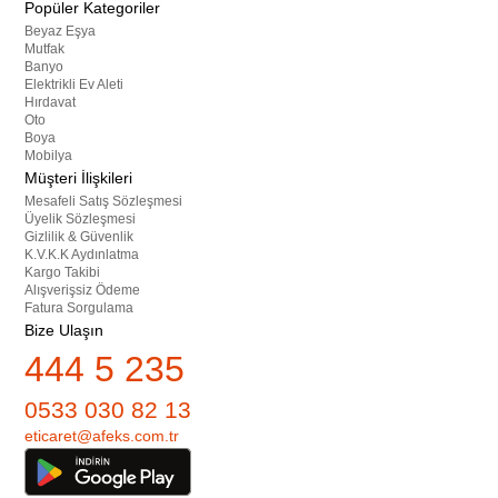
Popüler Kategoriler
Beyaz Eşya
Mutfak
Banyo
Elektrikli Ev Aleti
Hırdavat
Oto
Boya
Mobilya
Müşteri İlişkileri
Mesafeli Satış Sözleşmesi
Üyelik Sözleşmesi
Gizlilik & Güvenlik
K.V.K.K Aydınlatma
Kargo Takibi
Alışverişsiz Ödeme
Fatura Sorgulama
Bize Ulaşın
444 5 235
0533 030 82 13
eticaret@afeks.com.tr