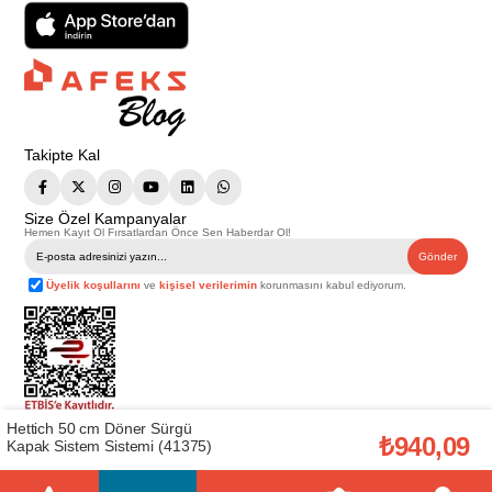
Takipte Kal
Size Özel Kampanyalar
Hemen Kayıt Ol Fırsatlardan Önce Sen Haberdar Ol!
Gönder
Üyelik koşullarını
ve
kişisel verilerimin
korunmasını kabul ediyorum.
Hettich 50 cm Döner Sürgü
Telif Hakkı © 2026
Afeks Yapı Market
. Tüm hakları saklıdır.
₺940,09
Kapak Sistem Sistemi (41375)
Bu web sitesindeki tüm ürünler ticari amaçlıdır. Web sitemizde yer alan
görsel ve yazılı içerikler firmamıza ait olup, firmamızın yazılı izni alınmadan
hiçbir yazılı/görsel içerik, logo, kopyalanamaz, kaynak gösterilemez ve
başka yerlerde kullanılamaz. İçeriklerin izin alınmadan kopyalanması ve