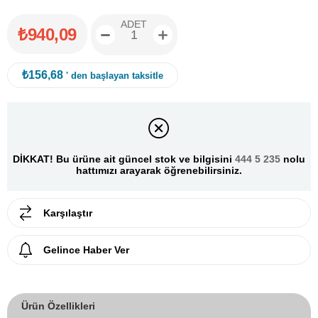
ADET
₺940,09
₺156,68
' den başlayan taksitle
DİKKAT! Bu ürüne ait güncel stok ve bilgisini
444 5 235
nolu
hattımızı arayarak öğrenebilirsiniz.
Karşılaştır
Gelince Haber Ver
Ürün Özellikleri