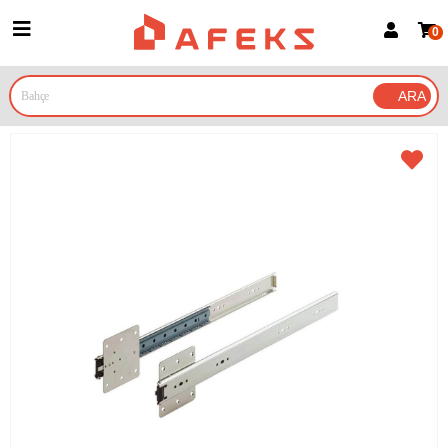
0
Üye Girişi
Üye Ol
Google İle Bağlan