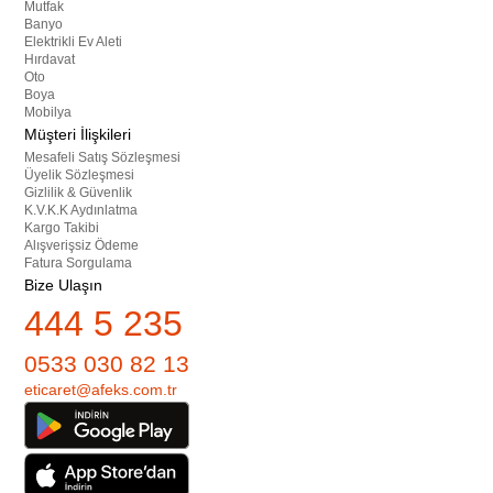
Mutfak
Banyo
Elektrikli Ev Aleti
Hırdavat
Oto
Boya
Mobilya
Müşteri İlişkileri
Mesafeli Satış Sözleşmesi
Üyelik Sözleşmesi
Gizlilik & Güvenlik
K.V.K.K Aydınlatma
Kargo Takibi
Alışverişsiz Ödeme
Fatura Sorgulama
Bize Ulaşın
444 5 235
0533 030 82 13
eticaret@afeks.com.tr