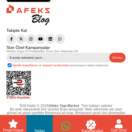
Takipte Kal
Size Özel Kampanyalar
Hemen Kayıt Ol Fırsatlardan Önce Sen Haberdar Ol!
Gönder
Üyelik koşullarını
ve
kişisel verilerimin
korunmasını kabul ediyorum.
Telif Hakkı © 2026
Afeks Yapı Market
. Tüm hakları saklıdır.
Bu web sitesindeki tüm ürünler ticari amaçlıdır. Web sitemizde yer alan
görsel ve yazılı içerikler firmamıza ait olup, firmamızın yazılı izni alınmadan
hiçbir yazılı/görsel içerik, logo, kopyalanamaz, kaynak gösterilemez ve
başka yerlerde kullanılamaz. İçeriklerin izin alınmadan kopyalanması ve
kullanılması 5846 sayılı Fikir ve Sanat Eserleri Yasasına göre suçtur.
Fırsat Köşesi
Üye Girişi
Toptan
Kampanyalar