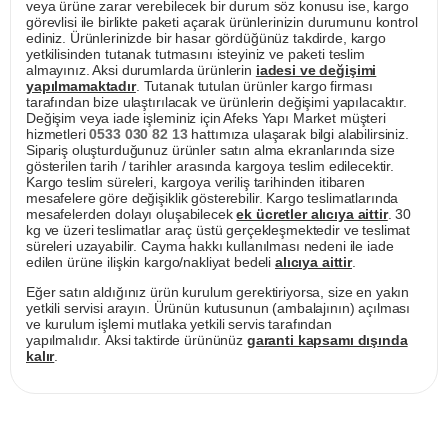
veya ürüne zarar verebilecek bir durum söz konusu ise, kargo
görevlisi ile birlikte paketi açarak ürünlerinizin durumunu kontrol
ediniz. Ürünlerinizde bir hasar gördüğünüz takdirde, kargo
yetkilisinden tutanak tutmasını isteyiniz ve paketi teslim
almayınız. Aksi durumlarda ürünlerin
iadesi ve değişimi
yapılmamaktadır
. Tutanak tutulan ürünler kargo firması
tarafından bize ulaştırılacak ve ürünlerin değişimi yapılacaktır.
Değişim veya iade işleminiz için Afeks Yapı Market müşteri
hizmetleri
0533 030 82 13
hattımıza ulaşarak bilgi alabilirsiniz.
Sipariş oluşturduğunuz ürünler satın alma ekranlarında size
gösterilen tarih / tarihler arasında kargoya teslim edilecektir.
Kargo teslim süreleri, kargoya veriliş tarihinden itibaren
mesafelere göre değişiklik gösterebilir. Kargo teslimatlarında
mesafelerden dolayı oluşabilecek
ek ücretler alıcıya aittir
. 30
kg ve üzeri teslimatlar araç üstü gerçekleşmektedir ve teslimat
süreleri uzayabilir. Cayma hakkı kullanılması nedeni ile iade
edilen ürüne ilişkin kargo/nakliyat bedeli
alıcıya aittir
.
Eğer satın aldığınız ürün kurulum gerektiriyorsa, size en yakın
yetkili servisi arayın. Ürünün kutusunun (ambalajının) açılması
ve kurulum işlemi mutlaka yetkili servis tarafından
yapılmalıdır. Aksi taktirde ürününüz
garanti kapsamı dışında
kalır
.